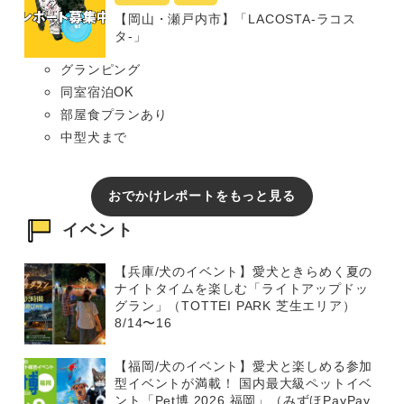
【岡山・瀬戸内市】「LACOSTA-ラコス
タ-」
グランピング
同室宿泊OK
部屋食プランあり
中型犬まで
おでかけレポートをもっと見る
イベント
【兵庫/犬のイベント】愛犬ときらめく夏の
ナイトタイムを楽しむ「ライトアップドッ
グラン」（TOTTEI PARK 芝生エリア）
8/14〜16
【福岡/犬のイベント】愛犬と楽しめる参加
型イベントが満載！ 国内最大級ペットイベ
ント「Pet博 2026 福岡」（みずほPayPay