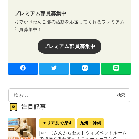
プレミアム部員募集中
おでかけわんこ部の活動を応援してくれるプレミアム
部員募集中！
プレミアム部員募集中
-
-
-
検
検索
索
注目記事
エリア別で探す
九州・沖縄
【さんふらわあ】ウィズペットルーム
PR
で快適な九州旅へ！ニューオープンの「レ