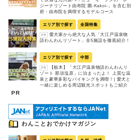
ジーナリゾート由布院 圍-Kakoi-」を含む別
府・由布院を満喫するモデルコース
エリア別で探す
全国特集
愛犬家から絶大な人気「大江戸温泉物
PR
語わんわんリゾート」全5施設を徹底紹介！
エリア別で探す
中部
【栃木】「大江戸温泉物語わんわんリ
PR
ゾート 那須塩原」に泊まったよ！ 上質な温
泉と豪華多彩なバイキングを満喫！| 愛犬と
一緒に楽しめる周辺観光スポットもご紹介
PR
わんことおでかけマガジン