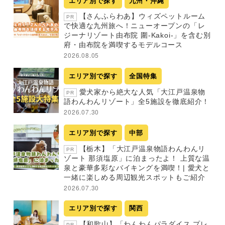
エリア別で探す
九州・沖縄
【さんふらわあ】ウィズペットルーム
PR
で快適な九州旅へ！ニューオープンの「レ
ジーナリゾート由布院 圍-Kakoi-」を含む別
府・由布院を満喫するモデルコース
2026.08.05
エリア別で探す
全国特集
愛犬家から絶大な人気「大江戸温泉物
PR
語わんわんリゾート」全5施設を徹底紹介！
2026.07.30
エリア別で探す
中部
【栃木】「大江戸温泉物語わんわんリ
PR
ゾート 那須塩原」に泊まったよ！ 上質な温
泉と豪華多彩なバイキングを満喫！| 愛犬と
一緒に楽しめる周辺観光スポットもご紹介
2026.07.30
エリア別で探す
関西
【和歌山】「わんわんパラダイス プレ
PR