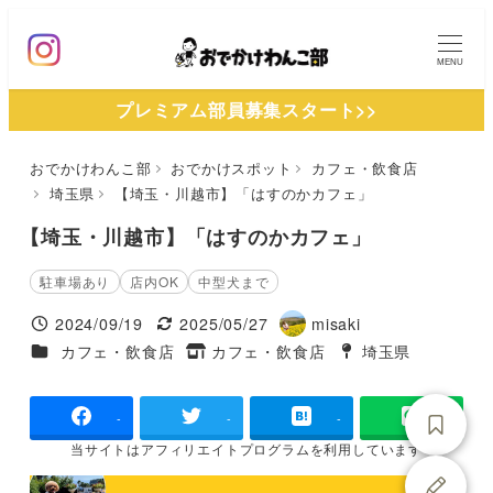
メ
イ
MENU
ン
プレミアム部員募集スタート>>
コ
ン
おでかけわんこ部
おでかけスポット
カフェ・飲食店
テ
埼玉県
【埼玉・川越市】「はすのかカフェ」
ン
ツ
【埼玉・川越市】「はすのかカフェ」
へ
駐車場あり
店内OK
中型犬まで
移
2024/09/19
2025/05/27
misaki
動
投稿日
更新日
著
施設ジャンル
カフェ・飲食店
カフェ・飲食店
埼玉県
タグ
者
タグ
-
-
-
当サイトは
アフィリエイトプログラムを
利用しています