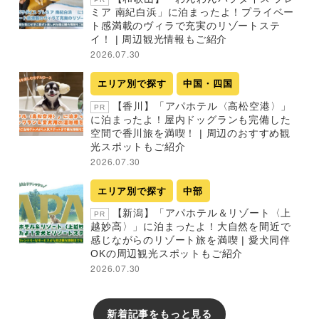
ミア 南紀白浜」に泊まったよ！プライベー
ト感満載のヴィラで充実のリゾートステ
イ！ | 周辺観光情報もご紹介
2026.07.30
エリア別で探す
中国・四国
【香川】「アパホテル〈高松空港〉」
PR
に泊まったよ！屋内ドッグランも完備した
空間で香川旅を満喫！ | 周辺のおすすめ観
光スポットもご紹介
2026.07.30
エリア別で探す
中部
【新潟】「アパホテル＆リゾート〈上
PR
越妙高〉」に泊まったよ！大自然を間近で
感じながらのリゾート旅を満喫 | 愛犬同伴
OKの周辺観光スポットもご紹介
2026.07.30
新着記事をもっと見る