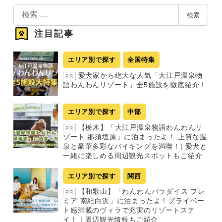
検
検索
索
注目記事
エリア別で探す
全国特集
愛犬家から絶大な人気「大江戸温泉物
PR
語わんわんリゾート」全5施設を徹底紹介！
エリア別で探す
中部
【栃木】「大江戸温泉物語わんわんリ
PR
ゾート 那須塩原」に泊まったよ！ 上質な温
泉と豪華多彩なバイキングを満喫！| 愛犬と
一緒に楽しめる周辺観光スポットもご紹介
エリア別で探す
関西
【和歌山】「わんわんパラダイス プレ
PR
ミア 南紀白浜」に泊まったよ！プライベー
ト感満載のヴィラで充実のリゾートステ
イ！ | 周辺観光情報もご紹介