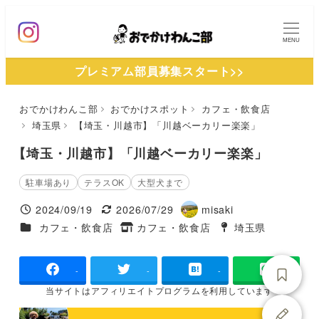
メ
イ
MENU
ン
プレミアム部員募集スタート>>
コ
ン
おでかけわんこ部
おでかけスポット
カフェ・飲食店
テ
埼玉県
【埼玉・川越市】「川越ベーカリー楽楽」
ン
ツ
【埼玉・川越市】「川越ベーカリー楽楽」
へ
駐車場あり
テラスOK
大型犬まで
移
2024/09/19
2026/07/29
misaki
動
投稿日
更新日
著
施設ジャンル
カフェ・飲食店
カフェ・飲食店
埼玉県
タグ
者
タグ
-
-
-
当サイトは
アフィリエイトプログラムを
利用しています