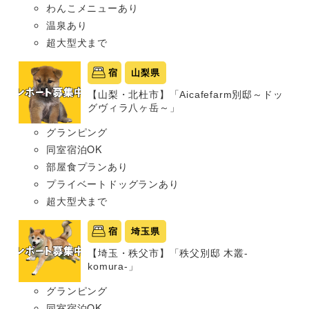
わんこメニューあり
温泉あり
超大型犬まで
宿
山梨県
【山梨・北杜市】「Aicafefarm別邸～ドッ
グヴィラ八ヶ岳～」
グランピング
同室宿泊OK
部屋食プランあり
プライベートドッグランあり
超大型犬まで
宿
埼玉県
【埼玉・秩父市】「秩父別邸 木叢-
komura-」
グランピング
同室宿泊OK