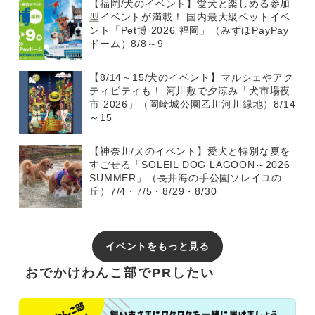
【福岡/犬のイベント】愛犬と楽しめる参加
型イベントが満載！ 国内最大級ペットイベ
ント「Pet博 2026 福岡」（みずほPayPay
ドーム）8/8～9
【8/14～15/犬のイベント】マルシェやアク
ティビティも！ 河川敷で夕涼み「犬市場夜
市 2026」（岡崎城公園乙川河川緑地）8/14
～15
【神奈川/犬のイベント】愛犬と特別な夏を
すごせる「SOLEIL DOG LAGOON～2026
SUMMER」（長井海の手公園ソレイユの
丘）7/4・7/5・8/29・8/30
イベントをもっと見る
おでかけわんこ部でPRしたい