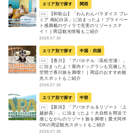
エリア別で探す
関西
【和歌山】「わんわんパラダイス プレ
PR
ミア 南紀白浜」に泊まったよ！プライベー
ト感満載のヴィラで充実のリゾートステ
イ！ | 周辺観光情報もご紹介
2026.07.30
エリア別で探す
中国・四国
【香川】「アパホテル〈高松空港〉」
PR
に泊まったよ！屋内ドッグランも完備した
空間で香川旅を満喫！ | 周辺のおすすめ観
光スポットもご紹介
2026.07.30
エリア別で探す
中部
【新潟】「アパホテル＆リゾート〈上
PR
越妙高〉」に泊まったよ！大自然を間近で
感じながらのリゾート旅を満喫 | 愛犬同伴
OKの周辺観光スポットもご紹介
2026.07.30