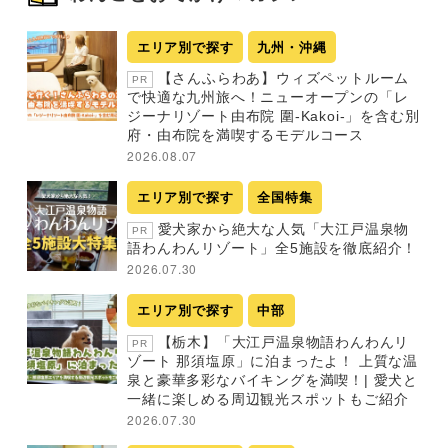
エリア別で探す
九州・沖縄
【さんふらわあ】ウィズペットルーム
PR
で快適な九州旅へ！ニューオープンの「レ
ジーナリゾート由布院 圍-Kakoi-」を含む別
府・由布院を満喫するモデルコース
2026.08.07
エリア別で探す
全国特集
愛犬家から絶大な人気「大江戸温泉物
PR
語わんわんリゾート」全5施設を徹底紹介！
2026.07.30
エリア別で探す
中部
【栃木】「大江戸温泉物語わんわんリ
PR
ゾート 那須塩原」に泊まったよ！ 上質な温
泉と豪華多彩なバイキングを満喫！| 愛犬と
一緒に楽しめる周辺観光スポットもご紹介
2026.07.30