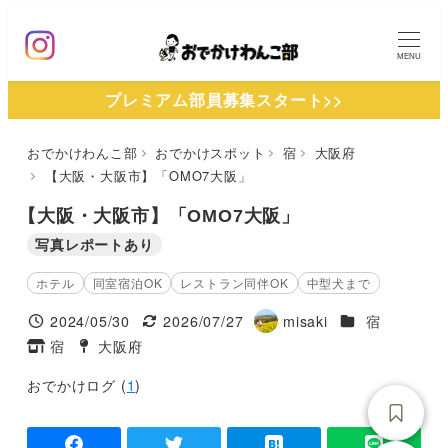
メ
イ
MENU
ン
プレミアム部員募集スタート>>
コ
ン
おでかけわんこ部
おでかけスポット
宿
大阪府
テ
【大阪・大阪市】「OMO7大阪」
ン
ツ
【大阪・大阪市】「OMO7大阪」
へ
写真レポートあり
移
ホテル
同室宿泊OK
レストラン同伴OK
中型犬まで
動
施設ジャンル
2024/05/30
2026/07/27
misaki
宿
投稿日
更新日
著
宿
大阪府
タグ
タグ
者
おでかけログ (
1
)
-
-
-