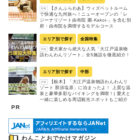
【さんふらわあ】ウィズペットルーム
PR
で快適な九州旅へ！ニューオープンの「レ
ジーナリゾート由布院 圍-Kakoi-」を含む別
府・由布院を満喫するモデルコース
エリア別で探す
全国特集
愛犬家から絶大な人気「大江戸温泉物
PR
語わんわんリゾート」全5施設を徹底紹介！
エリア別で探す
中部
【栃木】「大江戸温泉物語わんわんリ
PR
ゾート 那須塩原」に泊まったよ！ 上質な温
泉と豪華多彩なバイキングを満喫！| 愛犬と
一緒に楽しめる周辺観光スポットもご紹介
PR
わんことおでかけマガジン