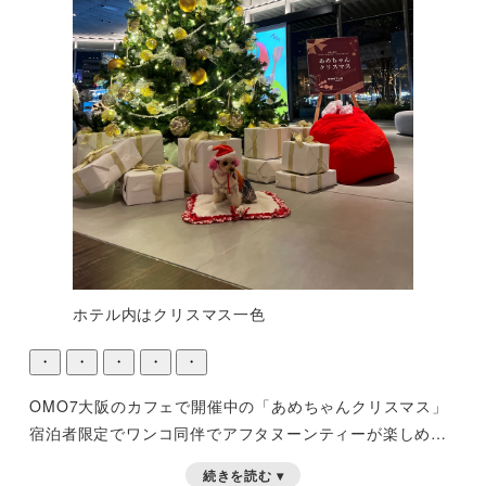
ホテル内はクリスマス一色
・
・
・
・
・
OMO7大阪のカフェで開催中の「あめちゃんクリスマス」
宿泊者限定でワンコ同伴でアフタヌーンティーが楽しめま
す。
(1日4組、予約必須、〜12/15まで)
1つ証明書を忘れ
続きを読む ▾