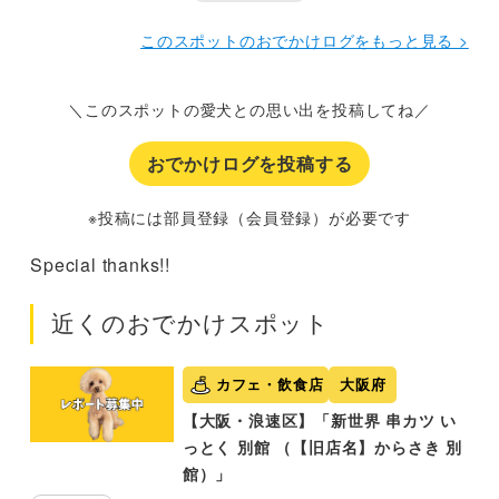
てしまい、カフェの利用が出来なかった所、急遽お部屋で
提供してくださいました！
さすがOMO7！最高のおもてな
このスポットのおでかけログをもっと見る >
しを受けてティータイムを楽しめました♡
＼このスポットの愛犬との思い出を投稿してね／
おでかけログを投稿する
※投稿には部員登録（会員登録）が必要です
Special thanks!!
近くのおでかけスポット
カフェ・飲食店
大阪府
【大阪・浪速区】「新世界 串カツ い
っとく 別館 （【旧店名】からさき 別
館）」