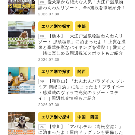
愛犬家から絶大な人気「大江戸温泉物
PR
語わんわんリゾート」全5施設を徹底紹介！
2026.07.30
エリア別で探す
中部
【栃木】「大江戸温泉物語わんわんリ
PR
ゾート 那須塩原」に泊まったよ！ 上質な温
泉と豪華多彩なバイキングを満喫！| 愛犬と
一緒に楽しめる周辺観光スポットもご紹介
2026.07.30
エリア別で探す
関西
【和歌山】「わんわんパラダイス プレ
PR
ミア 南紀白浜」に泊まったよ！プライベー
ト感満載のヴィラで充実のリゾートステ
イ！ | 周辺観光情報もご紹介
2026.07.30
エリア別で探す
中国・四国
【香川】「アパホテル〈高松空港〉」
PR
に泊まったよ！屋内ドッグランも完備した