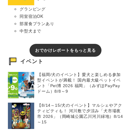
グランピング
同室宿泊OK
部屋食プランあり
中型犬まで
おでかけレポートをもっと見る
イベント
【福岡/犬のイベント】愛犬と楽しめる参加
型イベントが満載！ 国内最大級ペットイベ
ント「Pet博 2026 福岡」（みずほPayPay
ドーム）8/8～9
【8/14～15/犬のイベント】マルシェやアク
ティビティも！ 河川敷で夕涼み「犬市場夜
市 2026」（岡崎城公園乙川河川緑地）8/14
～15