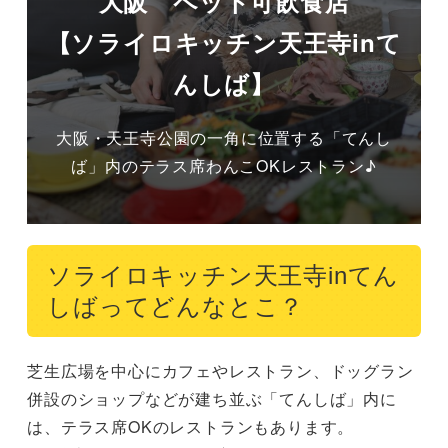
大阪 ペット可飲食店
【ソライロキッチン天王寺inて
んしば】
大阪・天王寺公園の一角に位置する「てんし
ば」内のテラス席わんこOKレストラン♪
ソライロキッチン天王寺inてん
しばってどんなとこ？
芝生広場を中心にカフェやレストラン、ドッグラン
併設のショップなどが建ち並ぶ「てんしば」内に
は、テラス席OKのレストランもあります。
