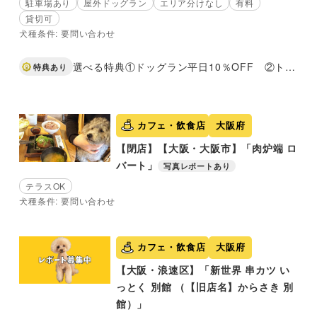
駐車場あり
屋外ドッグラン
エリア分けなし
有料
貸切可
犬種条件: 要問い合わせ
選べる特典①ドッグラン平日10％OFF ②トリミングコースご利用のお客様限定！選べるオプションメニューサービス
特典あり
カフェ・飲食店
大阪府
【閉店】【大阪・大阪市】「肉炉端 ロ
バート」
写真レポートあり
テラスOK
犬種条件: 要問い合わせ
カフェ・飲食店
大阪府
【大阪・浪速区】「新世界 串カツ い
っとく 別館 （【旧店名】からさき 別
館）」