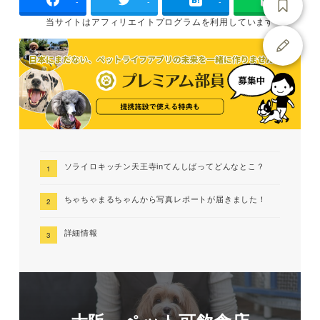
-
-
-
当サイトは
アフィリエイトプログラムを
利用しています
ソライロキッチン天王寺inてんしばってどんなとこ？
ちゃちゃまるちゃんから写真レポートが届きました！
詳細情報