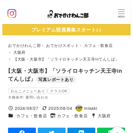
メ
イ
MENU
ン
プレミアム部員募集スタート>>
コ
ン
おでかけわんこ部
おでかけスポット
カフェ・飲食店
テ
大阪府
ン
【大阪・大阪市】「ソライロキッチン天王寺inてんしば」
ツ
【大阪・大阪市】「ソライロキッチン天王寺in
へ
てんしば」
写真レポートあり
移
動
わんこメニューあり
テラスOK
犬種条件: 要問い合わせ
2024/08/27
2025/08/04
misaki
投稿日
更新日
著
施設ジャンル
カフェ・飲食店
カフェ・飲食店
大阪府
タグ
者
タグ