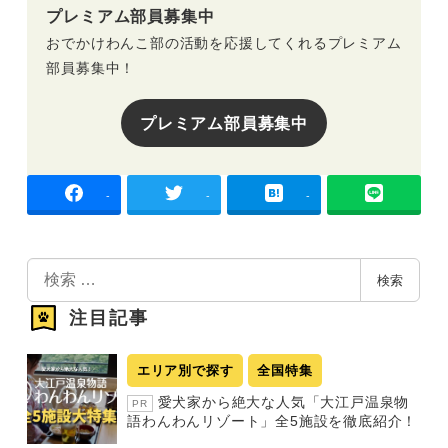
プレミアム部員募集中
おでかけわんこ部の活動を応援してくれるプレミアム
部員募集中！
プレミアム部員募集中
-
-
-
検
検索
索
注目記事
エリア別で探す
全国特集
愛犬家から絶大な人気「大江戸温泉物
PR
語わんわんリゾート」全5施設を徹底紹介！