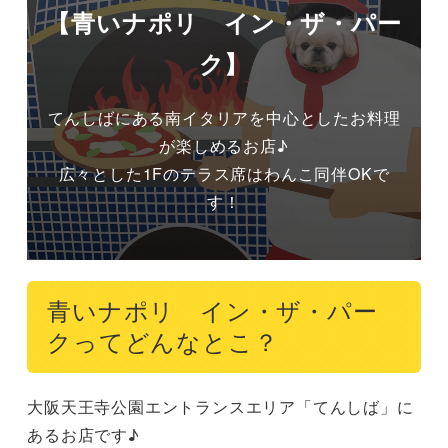
【青いナポリ イン・ザ・パー
ク】
てんしばにある南イタリアを中心としたお料理
が楽しめるお店♪

広々とした1Fのテラス席はわんこ同伴OKで
す！
青いナポリ イン・ザ・パー
クってどんなとこ？
大阪天王寺公園エントランスエリア「てんしば」に
あるお店です♪
