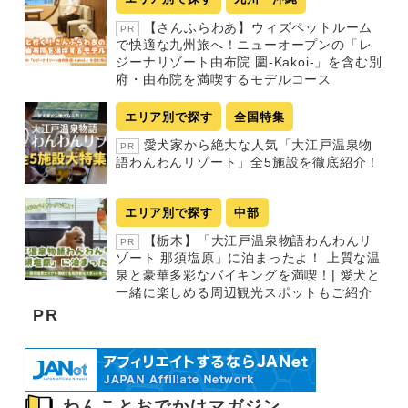
【さんふらわあ】ウィズペットルーム
PR
で快適な九州旅へ！ニューオープンの「レ
ジーナリゾート由布院 圍-Kakoi-」を含む別
府・由布院を満喫するモデルコース
エリア別で探す
全国特集
愛犬家から絶大な人気「大江戸温泉物
PR
語わんわんリゾート」全5施設を徹底紹介！
エリア別で探す
中部
【栃木】「大江戸温泉物語わんわんリ
PR
ゾート 那須塩原」に泊まったよ！ 上質な温
泉と豪華多彩なバイキングを満喫！| 愛犬と
一緒に楽しめる周辺観光スポットもご紹介
PR
わんことおでかけマガジン