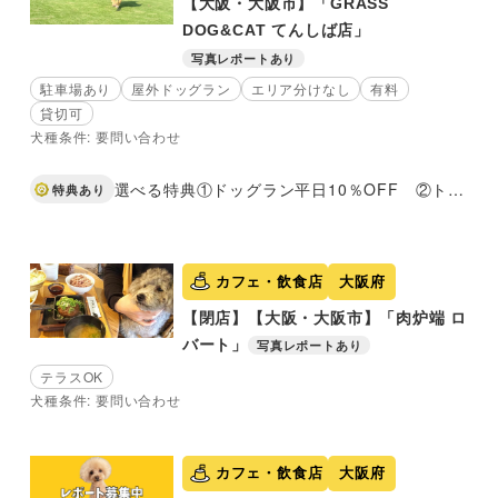
【大阪・大阪市】「GRASS
DOG&CAT てんしば店」
写真レポートあり
駐車場あり
屋外ドッグラン
エリア分けなし
有料
貸切可
犬種条件: 要問い合わせ
選べる特典①ドッグラン平日10％OFF ②トリミングコースご利用のお客様限定！選べるオプションメニューサービス
特典あり
カフェ・飲食店
大阪府
【閉店】【大阪・大阪市】「肉炉端 ロ
バート」
写真レポートあり
テラスOK
犬種条件: 要問い合わせ
カフェ・飲食店
大阪府