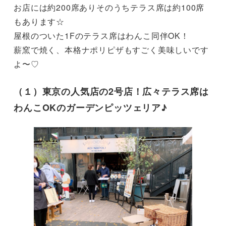
お店には約200席ありそのうちテラス席は約100席
もあります☆

屋根のついた1Fのテラス席はわんこ同伴OK！

薪窯で焼く、本格ナポリピザもすごく美味しいです
よ〜♡
（１）東京の人気店の2号店！広々テラス席は
わんこOKのガーデンピッツェリア♪