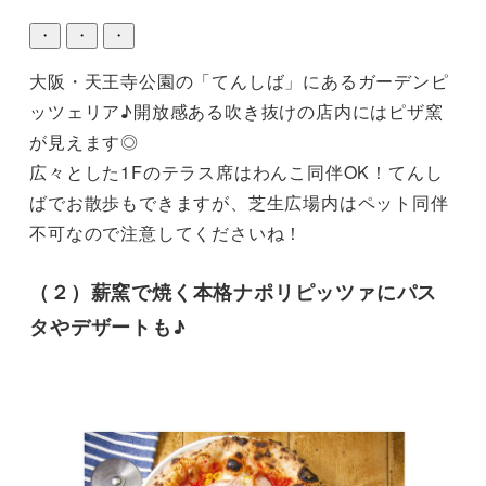
・
・
・
大阪・天王寺公園の「てんしば」にあるガーデンピ
ッツェリア♪開放感ある吹き抜けの店内にはピザ窯
が見えます◎

広々とした1Fのテラス席はわんこ同伴OK！てんし
ばでお散歩もできますが、芝生広場内はペット同伴
不可なので注意してくださいね！
（２）薪窯で焼く本格ナポリピッツァにパス
タやデザートも♪