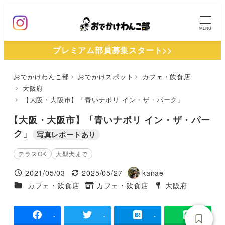
メ
イ
MENU
ン
プレミアム部員募集スタート>>
コ
ン
おでかけわんこ部
おでかけスポット
カフェ・飲食店
テ
大阪府
ン
【大阪・大阪市】「青いナポリ イン・ザ・パーク」
ツ
【大阪・大阪市】「青いナポリ イン・ザ・パー
へ
ク」
写真レポートあり
移
動
テラスOK
大型犬まで
2021/05/03
2025/05/27
kanae
投稿日
更新日
著
施設ジャンル
カフェ・飲食店
カフェ・飲食店
大阪府
タグ
者
タグ
-
-
-