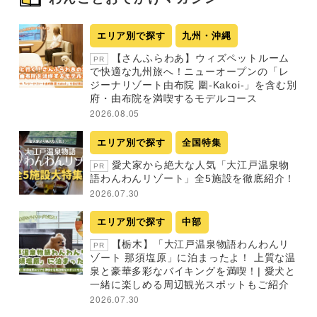
エリア別で探す
九州・沖縄
【さんふらわあ】ウィズペットルーム
PR
で快適な九州旅へ！ニューオープンの「レ
ジーナリゾート由布院 圍-Kakoi-」を含む別
府・由布院を満喫するモデルコース
2026.08.05
エリア別で探す
全国特集
愛犬家から絶大な人気「大江戸温泉物
PR
語わんわんリゾート」全5施設を徹底紹介！
2026.07.30
エリア別で探す
中部
【栃木】「大江戸温泉物語わんわんリ
PR
ゾート 那須塩原」に泊まったよ！ 上質な温
泉と豪華多彩なバイキングを満喫！| 愛犬と
一緒に楽しめる周辺観光スポットもご紹介
2026.07.30