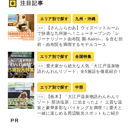
注目記事
エリア別で探す
九州・沖縄
【さんふらわあ】ウィズペットルーム
PR
で快適な九州旅へ！ニューオープンの「レ
ジーナリゾート由布院 圍-Kakoi-」を含む別
府・由布院を満喫するモデルコース
エリア別で探す
全国特集
愛犬家から絶大な人気「大江戸温泉物
PR
語わんわんリゾート」全5施設を徹底紹介！
エリア別で探す
中部
【栃木】「大江戸温泉物語わんわんリ
PR
ゾート 那須塩原」に泊まったよ！ 上質な温
泉と豪華多彩なバイキングを満喫！| 愛犬と
一緒に楽しめる周辺観光スポットもご紹介
PR