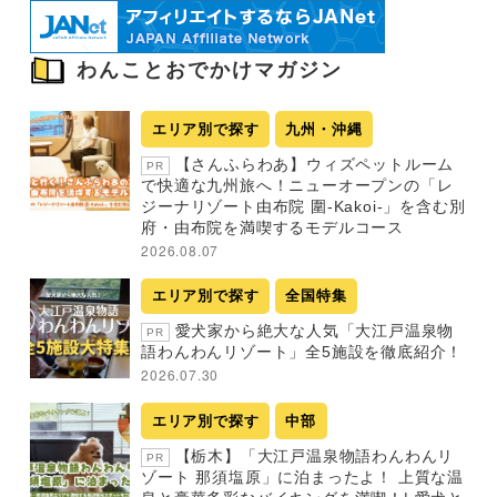
わんことおでかけマガジン
エリア別で探す
九州・沖縄
【さんふらわあ】ウィズペットルーム
PR
で快適な九州旅へ！ニューオープンの「レ
ジーナリゾート由布院 圍-Kakoi-」を含む別
府・由布院を満喫するモデルコース
2026.08.07
エリア別で探す
全国特集
愛犬家から絶大な人気「大江戸温泉物
PR
語わんわんリゾート」全5施設を徹底紹介！
2026.07.30
エリア別で探す
中部
【栃木】「大江戸温泉物語わんわんリ
PR
ゾート 那須塩原」に泊まったよ！ 上質な温