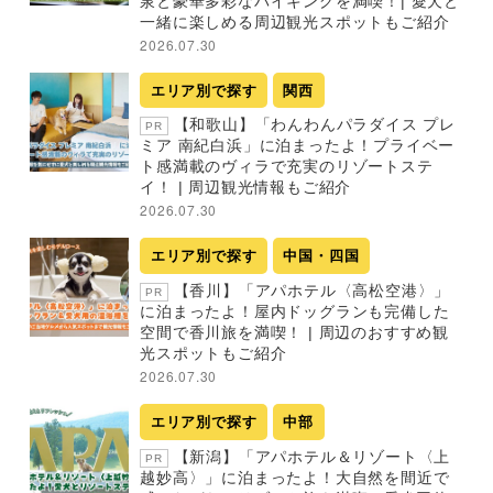
泉と豪華多彩なバイキングを満喫！| 愛犬と
一緒に楽しめる周辺観光スポットもご紹介
2026.07.30
エリア別で探す
関西
【和歌山】「わんわんパラダイス プレ
PR
ミア 南紀白浜」に泊まったよ！プライベー
ト感満載のヴィラで充実のリゾートステ
イ！ | 周辺観光情報もご紹介
2026.07.30
エリア別で探す
中国・四国
【香川】「アパホテル〈高松空港〉」
PR
に泊まったよ！屋内ドッグランも完備した
空間で香川旅を満喫！ | 周辺のおすすめ観
光スポットもご紹介
2026.07.30
エリア別で探す
中部
【新潟】「アパホテル＆リゾート〈上
PR
越妙高〉」に泊まったよ！大自然を間近で