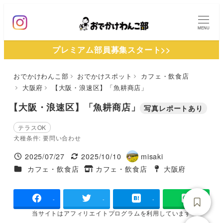
メ
イ
MENU
ン
プレミアム部員募集スタート>>
コ
ン
おでかけわんこ部
おでかけスポット
カフェ・飲食店
テ
大阪府
【大阪・浪速区】「魚耕商店」
ン
ツ
【大阪・浪速区】「魚耕商店」
写真レポートあり
へ
テラスOK
移
犬種条件: 要問い合わせ
動
2025/07/27
2025/10/10
misaki
投稿日
更新日
著
施設ジャンル
カフェ・飲食店
カフェ・飲食店
大阪府
タグ
者
タグ
-
-
-
当サイトは
アフィリエイトプログラムを
利用しています