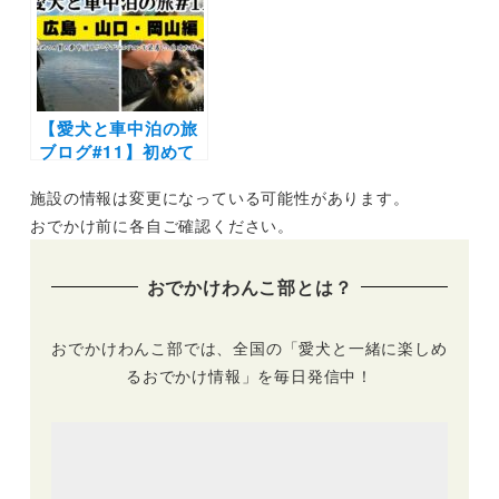
VILLA 日光」が12
月15日OPEN
【愛犬と車中泊の旅
ブログ#11】初めて
の夏の車中泊！ポー
施設の情報は変更になっている可能性があります。
タブルエアコンの実
力は！？広島・山
おでかけ前に各自ご確認ください。
口・岡山の自由な旅
おでかけわんこ部とは？
おでかけわんこ部では、全国の「愛犬と一緒に楽しめ
るおでかけ情報」を毎日発信中！