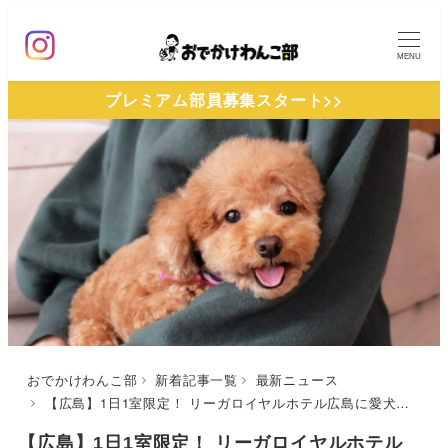
メ
イ
MENU
ン
プレミアム部員募集スタート>>
コ
ン
テ
ン
ツ
へ
移
動
おでかけわんこ部
新着記事一覧
最新ニュース
【広島】1日1室限定！ リーガロイヤルホテル広島に愛犬と泊まれる『ペットフレンドリールーム』が誕生
【広島】1日1室限定！ リーガロイヤルホテル