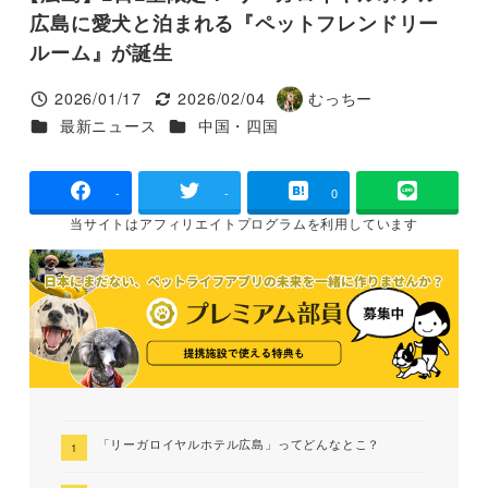
広島に愛犬と泊まれる『ペットフレンドリー
ルーム』が誕生
2026/01/17
2026/02/04
むっちー
投稿日
更新日
著
カテゴリー
カテゴリー
最新ニュース
中国・四国
者
-
-
0
当サイトは
アフィリエイトプログラムを
利用しています
「リーガロイヤルホテル広島」ってどんなとこ？