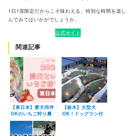
1日1室限定だからこそ味わえる、特別な時間を楽し
んでみてはいかがでしょうか。
公式サイト
関連記事
【東日本】愛犬同伴
【栃木】大型犬
OKのいちご狩り農
OK！ドッグラン付
園13選！2026年最
き「ペットフレンド
新の開園情報や同伴
リールーム」完備の
マナーもご紹介
「Rakuten STAY