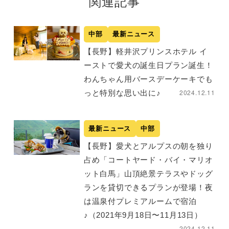
関連記事
中部
最新ニュース
【長野】軽井沢プリンスホテル イ
ーストで愛犬の誕生日プラン誕生！
わんちゃん用バースデーケーキでも
2024.12.11
っと特別な思い出に♪
最新ニュース
中部
【長野】愛犬とアルプスの朝を独り
占め「コートヤード・バイ・マリオ
ット白馬」山頂絶景テラスやドッグ
ランを貸切できるプランが登場！夜
は温泉付プレミアルームで宿泊
♪（2021年9月18日〜11月13日）
2024.12.11