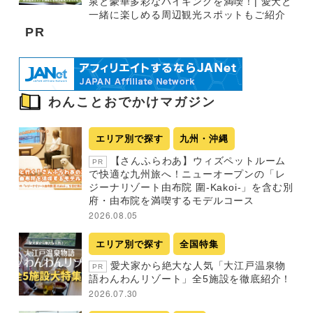
泉と豪華多彩なバイキングを満喫！| 愛犬と
一緒に楽しめる周辺観光スポットもご紹介
PR
わんことおでかけマガジン
エリア別で探す
九州・沖縄
【さんふらわあ】ウィズペットルーム
PR
で快適な九州旅へ！ニューオープンの「レ
ジーナリゾート由布院 圍-Kakoi-」を含む別
府・由布院を満喫するモデルコース
2026.08.05
エリア別で探す
全国特集
愛犬家から絶大な人気「大江戸温泉物
PR
語わんわんリゾート」全5施設を徹底紹介！
2026.07.30