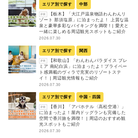
エリア別で探す
中部
【栃木】「大江戸温泉物語わんわんリ
PR
ゾート 那須塩原」に泊まったよ！ 上質な温
泉と豪華多彩なバイキングを満喫！| 愛犬と
一緒に楽しめる周辺観光スポットもご紹介
2026.07.30
エリア別で探す
関西
【和歌山】「わんわんパラダイス プレ
PR
ミア 南紀白浜」に泊まったよ！プライベー
ト感満載のヴィラで充実のリゾートステ
イ！ | 周辺観光情報もご紹介
2026.07.30
エリア別で探す
中国・四国
【香川】「アパホテル〈高松空港〉」
PR
に泊まったよ！屋内ドッグランも完備した
空間で香川旅を満喫！ | 周辺のおすすめ観
光スポットもご紹介
2026.07.30