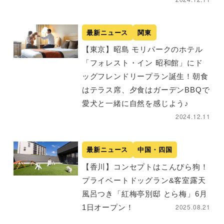
最新ニュース
関東
【東京】昭島 モリパークのホテル
「フォレスト・イン 昭和館」にド
ッグフレンドリープラン誕生！朝食
はテラス席、夕食はガーデンBBQで
愛犬と一緒に自然を感じよう♪
2024.12.11
最新ニュース
中国・四国
【香川】コンセプトはこんぴら狗！
プライベートドッグラン&客室露天
風呂つき「紅梅亭別邸 とら梅」6月
2025.08.21
1日オープン！