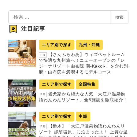
検
検索
索
注目記事
エリア別で探す
九州・沖縄
【さんふらわあ】ウィズペットルーム
PR
で快適な九州旅へ！ニューオープンの「レ
ジーナリゾート由布院 圍-Kakoi-」を含む別
府・由布院を満喫するモデルコース
エリア別で探す
全国特集
愛犬家から絶大な人気「大江戸温泉物
PR
語わんわんリゾート」全5施設を徹底紹介！
エリア別で探す
中部
【栃木】「大江戸温泉物語わんわんリ
PR
ゾート 那須塩原」に泊まったよ！ 上質な温