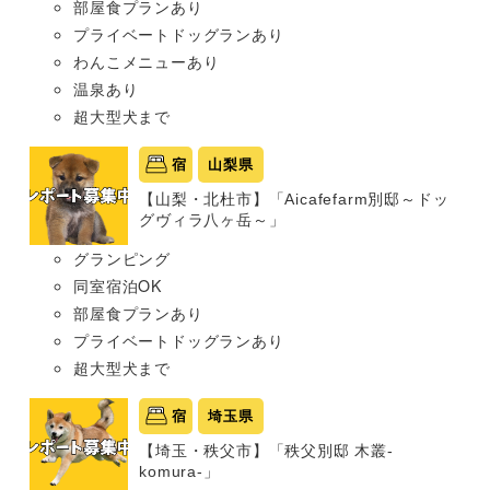
部屋食プランあり
プライベートドッグランあり
わんこメニューあり
温泉あり
超大型犬まで
宿
山梨県
【山梨・北杜市】「Aicafefarm別邸～ドッ
グヴィラ八ヶ岳～」
グランピング
同室宿泊OK
部屋食プランあり
プライベートドッグランあり
超大型犬まで
宿
埼玉県
【埼玉・秩父市】「秩父別邸 木叢-
komura-」