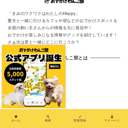
「きみのワクワクはわたしのHappy」
愛犬と一緒に行けるカフェや宿などのおでかけスポットを
全国の飼い主さんからの情報を元に発信中！
おでかけが楽しみになる情報やグッズを紹介しています！
さぁ次は君と一緒にどこに行こうか？
おでかけわんこ部とは
おでかけわんこ部とは
おでわんMAP
PRについて（おでわんPR）
×
長期パートナープランについて（おでわんPlus）
ホーム
検索
部員登録
マイページ