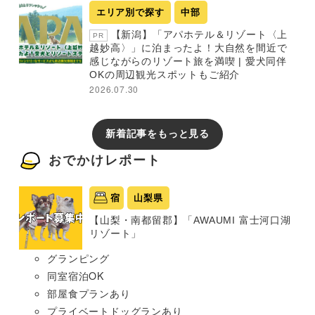
エリア別で探す
中部
【新潟】「アパホテル＆リゾート〈上
PR
越妙高〉」に泊まったよ！大自然を間近で
感じながらのリゾート旅を満喫 | 愛犬同伴
OKの周辺観光スポットもご紹介
2026.07.30
新着記事をもっと見る
おでかけレポート
宿
山梨県
【山梨・南都留郡】「AWAUMI 富士河口湖
リゾート」
グランピング
同室宿泊OK
部屋食プランあり
プライベートドッグランあり