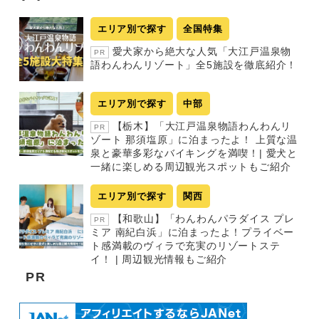
エリア別で探す
全国特集
愛犬家から絶大な人気「大江戸温泉物
PR
語わんわんリゾート」全5施設を徹底紹介！
エリア別で探す
中部
【栃木】「大江戸温泉物語わんわんリ
PR
ゾート 那須塩原」に泊まったよ！ 上質な温
泉と豪華多彩なバイキングを満喫！| 愛犬と
一緒に楽しめる周辺観光スポットもご紹介
エリア別で探す
関西
【和歌山】「わんわんパラダイス プレ
PR
ミア 南紀白浜」に泊まったよ！プライベー
ト感満載のヴィラで充実のリゾートステ
イ！ | 周辺観光情報もご紹介
PR