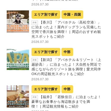
2026.07.30
エリア別で探す
中国・四国
【香川】「アパホテル〈高松空港〉」
PR
に泊まったよ！屋内ドッグランも完備した
空間で香川旅を満喫！ | 周辺のおすすめ観
光スポットもご紹介
2026.07.30
エリア別で探す
中部
【新潟】「アパホテル＆リゾート〈上
PR
越妙高〉」に泊まったよ！大自然を間近で
感じながらのリゾート旅を満喫 | 愛犬同伴
OKの周辺観光スポットもご紹介
2026.07.30
エリア別で探す
中部
【福井】「若狭佳日」に泊まったよ！
PR
豪華なお食事から海辺散歩までを満
喫！ | 周辺観光情報もご紹介