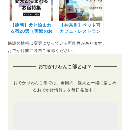
牡蠣や海鮮・パンケ
琶湖のレジャーや穴
ーキを愛犬と一緒に
場施設も紹介
♪
【静岡】犬と泊まれ
【神奈川】ペット可
る宿20選（実際のお
カフェ・レストラン
でかけレポあり）エ
30選 | 愛犬と一緒に
施設の情報は変更になっている可能性があります。
リア別に温泉やコテ
中華街の食べ放題や
ージなど新施設や穴
アフタヌーンティー
おでかけ前に各自ご確認ください。
場もご紹介
を楽しもう♪
おでかけわんこ部とは？
おでかけわんこ部では、全国の「愛犬と一緒に楽しめ
るおでかけ情報」を毎日発信中！