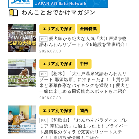
わんことおでかけマガジン
エリア別で探す
全国特集
愛犬家から絶大な人気「大江戸温泉物
PR
語わんわんリゾート」全5施設を徹底紹介！
2026.07.30
エリア別で探す
中部
【栃木】「大江戸温泉物語わんわんリ
PR
ゾート 那須塩原」に泊まったよ！ 上質な温
泉と豪華多彩なバイキングを満喫！| 愛犬と
一緒に楽しめる周辺観光スポットもご紹介
2026.07.30
エリア別で探す
関西
【和歌山】「わんわんパラダイス プレ
PR
ミア 南紀白浜」に泊まったよ！プライベー
ト感満載のヴィラで充実のリゾートステ
イ！ | 周辺観光情報もご紹介