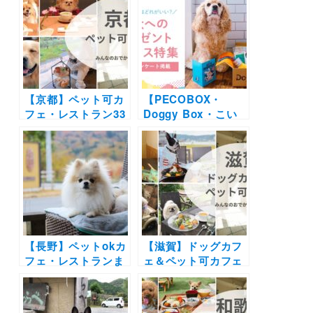
【京都】ペット可カ
【PECOBOX・
フェ・レストラン33
Doggy Box・こい
選！店内OKの和菓
ぬすてっぷ比較】愛
子店やドッグラン付
犬に毎月届くプレゼ
きのカフェまとめ｜
ントボックス大特
実際のおでかけレポ
集！利用者アンケー
ート付き
トでわかったそれぞ
れのおすすめのポイ
ントとは？
【長野】ペットokカ
【滋賀】ドッグカフ
フェ・レストランま
ェ＆ペット可カフェ
とめ30選！| 自然豊
22選 | 琵琶湖が見え
かな景色に包まれて
るカフェやドッグラ
お蕎麦やピザを愛犬
ン付きのカフェなど