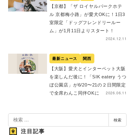
【京都】「ザ ロイヤルパークホテ
ル 京都梅小路」が愛犬OKに！1日3
室限定「ドッグフレンドリールー
ム」が1月11日よりスタート！
2024.12.11
最新ニュース
関西
【大阪】愛犬とインターペット大阪
を楽しんだ後に！「SIK eatery うつ
ぼ公園店」が6/20〜21の２日間限定
2026.06.11
で全席わんこ同伴OKに
検
検索
索
注目記事