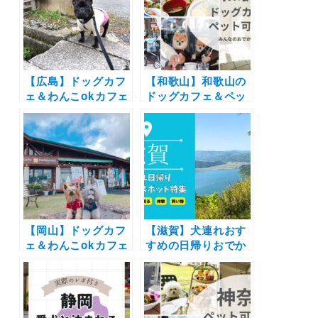
と楽しもう♪
実際の愛犬とのおで
かけレポートを紹
介！
【広島】ドッグカフ
【和歌山】和歌山の
ェ＆わんこokカフェ
ドッグカフェ＆ペッ
19選 | 店内同伴でコ
ト可カフェ17選 | 絶
ース料理や手打ちそ
景のオーシャンビュ
ばにお好み焼きも！
ーやお寺のレストラ
海が見える絶景カフ
ンまで実際のおでか
ェなど実際のおでか
けレポート写真付き
けレポート写真付き
【岡山】ドッグカフ
【滋賀】犬連れおす
ェ＆わんこokカフェ
すめの日帰りおでか
の写真レポートまと
けスポット特集！ペ
め16選 | 倉敷に牛窓
ットと一緒に食事や
そして蒜山の人気エ
体験・観光・お買い
リアの絶景カフェや
物を満喫しよう♪琵