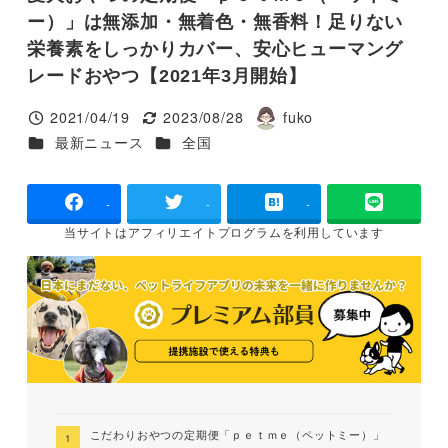
ー）」は無添加・無着色・無香料！足りない
栄養素をしっかりカバー、安心ヒューマング
レードおやつ【2021年3月開始】
2021/04/19
2023/08/28
fuko
投稿日
更新日
著
カテゴリー
カテゴリー
最新ニュース
全国
者
-
-
-
当サイトは
アフィリエイトプログラムを
利用しています
こだわりおやつの定期便「ｐｅｔｍｅ（ペットミー）」