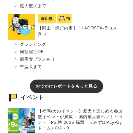
超大型犬まで
岡山県
宿
【岡山・瀬戸内市】「LACOSTA-ラコス
タ-」
グランピング
同室宿泊OK
部屋食プランあり
中型犬まで
おでかけレポートをもっと見る
イベント
【福岡/犬のイベント】愛犬と楽しめる参加
型イベントが満載！ 国内最大級ペットイベ
ント「Pet博 2026 福岡」（みずほPayPay
ドーム）8/8～9