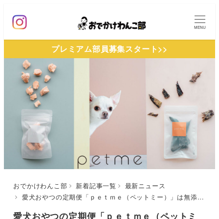
メ
イ
MENU
ン
プレミアム部員募集スタート>>
コ
ン
テ
ン
ツ
へ
移
動
おでかけわんこ部
新着記事一覧
最新ニュース
愛犬おやつの定期便「ｐｅｔｍｅ（ペットミー）」は無添加・無着色・無香料！足りない栄養素をしっかりカバー、安心ヒューマングレードおやつ【2021年3月開始】
愛犬おやつの定期便「ｐｅｔｍｅ（ペットミ