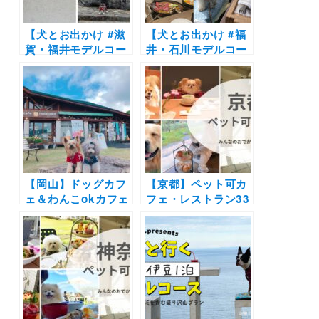
【犬とお出かけ #滋
【犬とお出かけ #福
賀・福井モデルコー
井・石川モデルコー
ス】愛犬と洋食店や
ス】ワンちゃん連れ
人気宿に泊まるプラ
専用グランピング施
ン！木のした料理店
設や大人気の海が見
～びわ湖松の浦別邸
えるカフェを大満喫
～メタセコイア並木
プラン！cafe Mare
～東尋坊
～KUMA TO
KOGUMA～グラン
ハイド小松～近江市
【岡山】ドッグカフ
場
【京都】ペット可カ
ェ＆わんこokカフェ
フェ・レストラン33
の写真レポートまと
選！店内OKの和菓
め16選 | 倉敷に牛窓
子店やドッグラン付
そして蒜山の人気エ
きのカフェまとめ｜
リアの絶景カフェや
実際のおでかけレポ
牡蠣や海鮮・パンケ
ート付き
ーキを愛犬と一緒に
♪