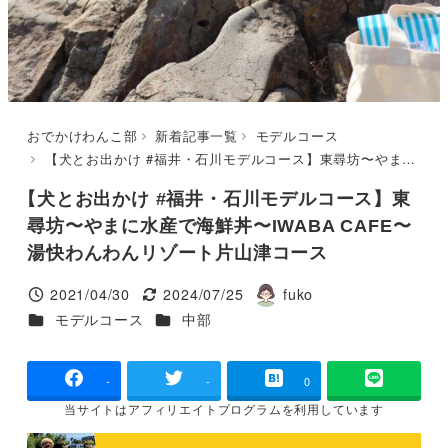
おでかけわんこ部
新着記事一覧
モデルコース
【犬とお出かけ #福井・石川モデルコース】東尋坊〜やまに水産で海鮮丼〜IWABA CAFE〜湯快わんわんリゾート片山津コース
【犬とお出かけ #福井・石川モデルコース】東
尋坊〜やまに水産で海鮮丼〜IWABA CAFE〜
湯快わんわんリゾート片山津コース
2021/04/30
2024/07/25
fuko
投稿日
更新日
著
カテゴリー
カテゴリー
モデルコース
中部
者
-
-
0
当サイトは
アフィリエイトプログラムを
利用しています