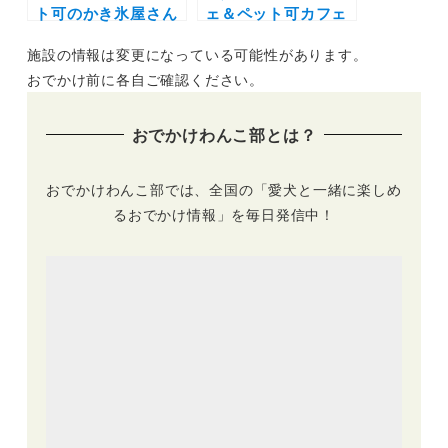
ト可のかき氷屋さん
ェ＆ペット可カフェ
特集！新規オープン
20選（実際のおでか
施設の情報は変更になっている可能性があります。
から超人気カフェま
けレポ付き）｜神
で | 愛犬と夏を感じ
戸・芦屋・姫路など
おでかけ前に各自ご確認ください。
よう！
エリア別にまとめま
した！
おでかけわんこ部とは？
おでかけわんこ部では、全国の「愛犬と一緒に楽しめ
るおでかけ情報」を毎日発信中！