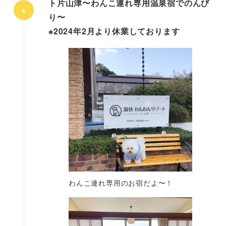
ト片山津〜わんこ連れ専用温泉宿でのんび
り〜
※2024年2月より休業しております
わんこ連れ専用のお宿だよ〜！