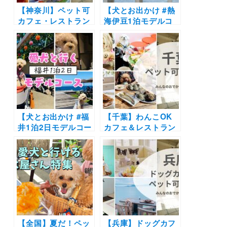
【神奈川】ペット可
【犬とお出かけ #熱
カフェ・レストラン
海伊豆1泊モデルコ
30選 | 愛犬と一緒に
ース】十国峠ケーブ
中華街の食べ放題や
ルカー〜イタリアン
アフタヌーンティー
レストラン・ミッレ
を楽しもう♪
フィオーレ〜
COEDA HOUSE〜
ニューとみよし〜神
祇大社〜伊東マリン
タウン遊覧船〜伊豆
【犬とお出かけ #福
ぐらんぱる公園ドッ
【千葉】わんこOK
井1泊2日モデルコー
グランコース
カフェ＆レストラン
ス】“ワンちゃんフ
19選｜ドッグラン併
ァースト”なお宿に
設店や豪快な海鮮丼
泊まるコース！一乗
にラーメンも！実際
谷朝倉氏遺跡～福井
のおでかけレポをエ
駅西口恐竜広場～
リア別に紹介します
cafe Mare～あわら
♪
温泉 月香
【全国】夏だ！ペッ
【兵庫】ドッグカフ