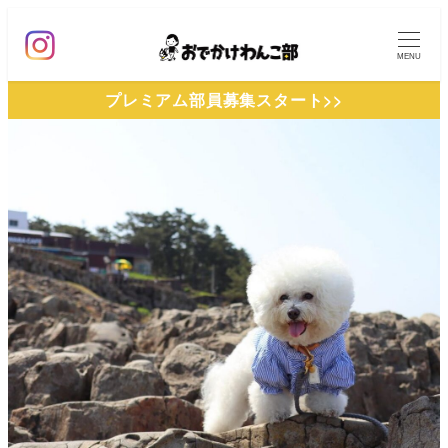
メ
イ
MENU
ン
プレミアム部員募集スタート>>
コ
ン
テ
ン
ツ
へ
移
動