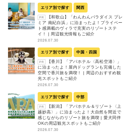
エリア別で探す
関西
【和歌山】「わんわんパラダイス プレ
PR
ミア 南紀白浜」に泊まったよ！プライベー
ト感満載のヴィラで充実のリゾートステ
イ！ | 周辺観光情報もご紹介
2026.07.30
エリア別で探す
中国・四国
【香川】「アパホテル〈高松空港〉」
PR
に泊まったよ！屋内ドッグランも完備した
空間で香川旅を満喫！ | 周辺のおすすめ観
光スポットもご紹介
2026.07.30
エリア別で探す
中部
【新潟】「アパホテル＆リゾート〈上
PR
越妙高〉」に泊まったよ！大自然を間近で
感じながらのリゾート旅を満喫 | 愛犬同伴
OKの周辺観光スポットもご紹介
2026.07.30