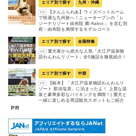
エリア別で探す
九州・沖縄
【さんふらわあ】ウィズペットルーム
PR
で快適な九州旅へ！ニューオープンの「レ
ジーナリゾート由布院 圍-Kakoi-」を含む別
府・由布院を満喫するモデルコース
エリア別で探す
全国特集
愛犬家から絶大な人気「大江戸温泉物
PR
語わんわんリゾート」全5施設を徹底紹介！
エリア別で探す
中部
【栃木】「大江戸温泉物語わんわんリ
PR
ゾート 那須塩原」に泊まったよ！ 上質な温
泉と豪華多彩なバイキングを満喫！| 愛犬と
一緒に楽しめる周辺観光スポットもご紹介
PR