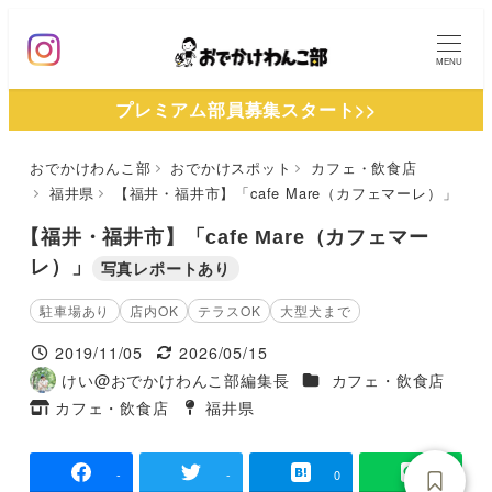
メ
イ
MENU
ン
プレミアム部員募集スタート>>
コ
ン
おでかけわんこ部
おでかけスポット
カフェ・飲食店
テ
福井県
【福井・福井市】「cafe Mare（カフェマーレ）」
ン
ツ
【福井・福井市】「cafe Mare（カフェマー
へ
レ）」
写真レポートあり
移
駐車場あり
店内OK
テラスOK
大型犬まで
動
2019/11/05
2026/05/15
投稿日
更新日
施設ジャンル
けい@おでかけわんこ部編集長
カフェ・飲食店
著
カフェ・飲食店
福井県
者
タグ
タグ
-
-
0