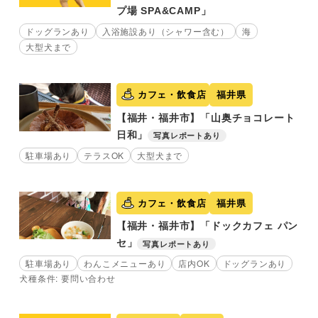
プ場 SPA&CAMP」
ドッグランあり
入浴施設あり（シャワー含む）
海
大型犬まで
カフェ・飲食店
福井県
【福井・福井市】「山奥チョコレート
日和」
写真レポートあり
駐車場あり
テラスOK
大型犬まで
カフェ・飲食店
福井県
【福井・福井市】「ドックカフェ パン
セ」
写真レポートあり
駐車場あり
わんこメニューあり
店内OK
ドッグランあり
犬種条件: 要問い合わせ