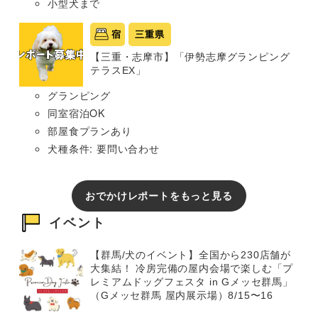
小型犬まで
宿
三重県
【三重・志摩市】「伊勢志摩グランピング
テラスEX」
グランピング
同室宿泊OK
部屋食プランあり
犬種条件: 要問い合わせ
おでかけレポートをもっと見る
イベント
【群馬/犬のイベント】全国から230店舗が
大集結！ 冷房完備の屋内会場で楽しむ「プ
レミアムドッグフェスタ in Gメッセ群馬」
（Gメッセ群馬 屋内展示場）8/15〜16