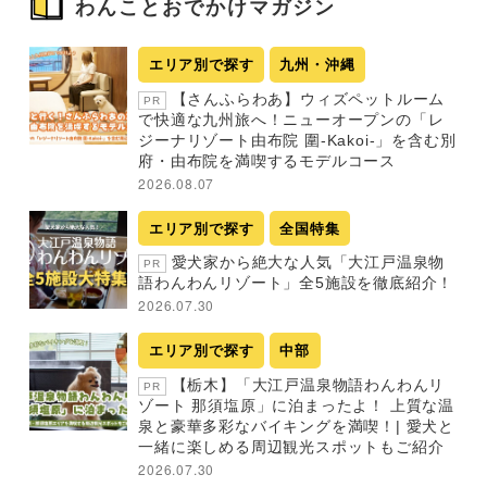
わんことおでかけマガジン
エリア別で探す
九州・沖縄
【さんふらわあ】ウィズペットルーム
PR
で快適な九州旅へ！ニューオープンの「レ
ジーナリゾート由布院 圍-Kakoi-」を含む別
府・由布院を満喫するモデルコース
2026.08.07
エリア別で探す
全国特集
愛犬家から絶大な人気「大江戸温泉物
PR
語わんわんリゾート」全5施設を徹底紹介！
2026.07.30
エリア別で探す
中部
【栃木】「大江戸温泉物語わんわんリ
PR
ゾート 那須塩原」に泊まったよ！ 上質な温
泉と豪華多彩なバイキングを満喫！| 愛犬と
一緒に楽しめる周辺観光スポットもご紹介
2026.07.30