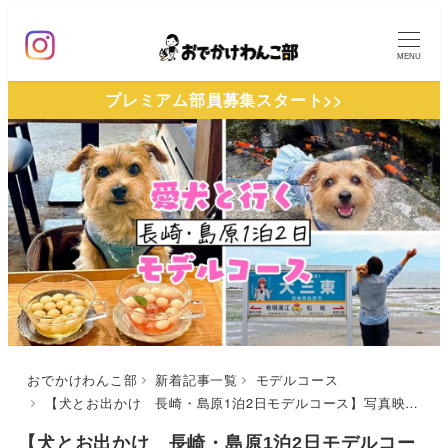
メ
イ
MENU
ン
プレミアム部員募集スタート>>
コ
ン
テ
ン
ツ
へ
移
動
おでかけわんこ部
新着記事一覧
モデルコース
【犬とお出かけ 長崎・島原1泊2日モデルコース】写真映えスポット盛り沢山！café mio～「武家屋敷通り」と「鯉の泳ぐまち」散策～大三東駅～界 雲仙
【犬とお出かけ 長崎・島原1泊2日モデルコー