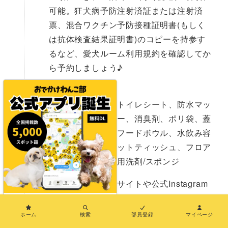
可能。狂犬病予防注射済証または注射済
票、混合ワクチン予防接種証明書(もしく
は抗体検査結果証明書)のコピーを持参す
るなど、愛犬ルーム利用規約を確認してか
ら予約しましょう♪
愛犬用アメニティ
持ち運びケージ、トイレシート、防水マッ
ト、粘着クリーナー、消臭剤、ポリ袋、蓋
付き専用ゴミ箱、フードボウル、水飲み容
器、足ふき用ウェットティッシュ、フロア
用掃除道具、食器用洗剤/スポンジ
詳しい情報は公式サイトや公式Instagram
でチェックしてね♪
×
ホーム
検索
部員登録
マイページ
●
施設名「界 雲仙」