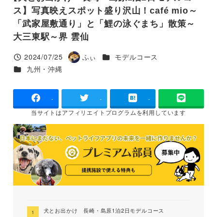
ス】写真映えスポット盛り沢山！café mio～
「武家屋敷通り」と「鯉の泳ぐまち」散策～
大三東駅～界 雲仙
カテゴリー
2024/07/25
ふぃ
モデルコース
投稿日
著
カテゴリー
九州・沖縄
者
-
-
-
当サイトは
アフィリエイトプログラムを
利用しています
犬とお出かけ 長崎・島原1泊2日モデルコース