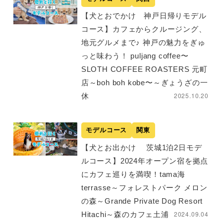
【犬とおでかけ 神戸日帰りモデル
コース】カフェからクルージング、
地元グルメまで♪ 神戸の魅力をぎゅ
っと味わう！ puljang coffee〜
SLOTH COFFEE ROASTERS 元町
店～boh boh kobe〜～ぎょうざの一
2025.10.20
休
モデルコース
関東
【犬とお出かけ 茨城1泊2日モデ
ルコース】2024年オープン宿を拠点
にカフェ巡りを満喫！tama海
terrasse～フォレストパーク メロン
の森～Grande Private Dog Resort
2024.09.04
Hitachi～森のカフェ土浦