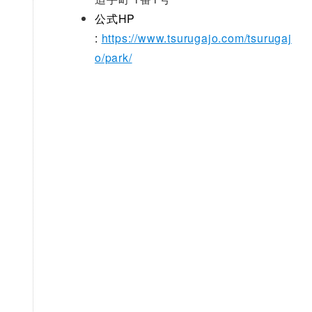
公式HP
:
https://www.tsurugajo.com/tsurugaj
o/park/