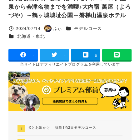
泉から会津名物までを満喫♪大内宿 萬屋（よろ
づや）～鶴ヶ城城址公園～磐梯山温泉ホテル
カテゴリー
2024/07/14
ふぃ
モデルコース
投稿日
著
カテゴリー
北海道・東北
者
-
-
0
当サイトは
アフィリエイトプログラムを
利用しています
犬とお出かけ 福島1泊2日モデルコース