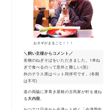
おネギがまるごと！！！
＼飼い主様からコメント／
名物のねぎそばをいただきました。1本ね
ぎで食べるのって意外と難しい(笑)
外のテラス席はペット同伴可です。(冬期
は不可)
道の両脇に茅葺き屋根の古民家が軒を連ね
る
大内宿
。
かつては日光から会津へと続く「会津西街