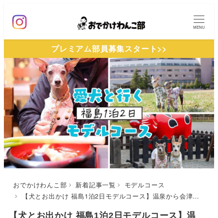
メ
イ
MENU
ン
プレミアム部員募集スタート>>
コ
ン
テ
ン
ツ
へ
移
動
おでかけわんこ部
新着記事一覧
モデルコース
【犬とお出かけ 福島1泊2日モデルコース】温泉から会津名物までを満喫♪大内宿 萬屋（よろづや）～鶴ヶ城城址公園～磐梯山温泉ホテル
【犬とお出かけ 福島1泊2日モデルコース】温