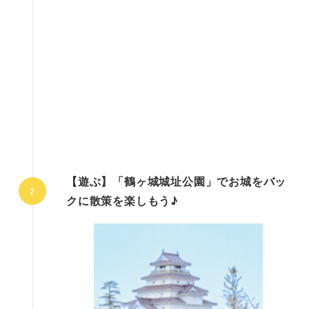
【遊ぶ】「鶴ヶ城城址公園」でお城をバッ
クに散策を楽しもう♪