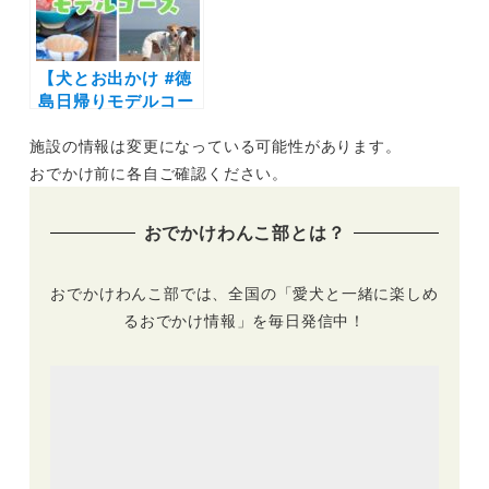
い池～四季彩の丘～
花七曜
【犬とお出かけ #徳
島日帰りモデルコー
ス】海鮮丼に海！グ
施設の情報は変更になっている可能性があります。
ルメと絶景を満喫プ
ラン〜道の駅くるく
おでかけ前に各自ご確認ください。
るなると～大鳴門橋
遊歩道 渦の道～大浜
おでかけわんこ部とは？
海岸～れんまるカフ
ェ
おでかけわんこ部では、全国の「愛犬と一緒に楽しめ
るおでかけ情報」を毎日発信中！