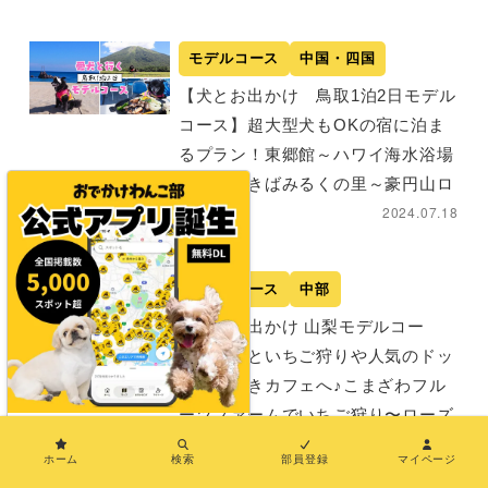
モデルコース
中国・四国
【犬とお出かけ 鳥取1泊2日モデル
コース】超大型犬もOKの宿に泊ま
るプラン！東郷館～ハワイ海水浴場
～大山まきばみるくの里～豪円山ロ
2024.07.18
ッジ
モデルコース
中部
【犬とお出かけ 山梨モデルコー
ス】愛犬といちご狩りや人気のドッ
グラン付きカフェへ♪こまざわフル
ーツファームでいちご狩り〜ローズ
×
ファーム〜河口湖〜ムースヒルズバ
ホーム
検索
部員登録
マイページ
2023.08.28
ーガーコース