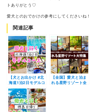
トありがとう♡
愛犬とのおでかけの参考にしてくださいね！
関連記事
【犬とお出かけ #北
【全国】愛犬と泊ま
海道1泊2日モデルコ
れる星野リゾート全
ース】愛犬と有名観
42施設大特集！実際
光スポットや素敵な
のお泊まり写真レポ
カフェで過ごすプラ
や口コミも | 大切な
ン〜定山渓 鶴雅リゾ
ペットと特別な旅行
ートスパ 森の謌〜青
を楽しもう♪