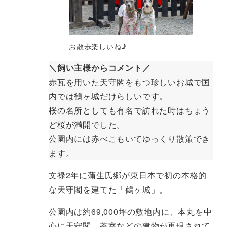
お散歩楽しいね♪
＼飼い主様からコメント／
赤瓦を用いた天守閣をもつ珍しいお城で国
内では鶴ヶ城だけらしいです。
桜の名所としても有名で訪れた時はちょう
ど桜が満開でした。
公園内には赤べこもいてゆっくり散策でき
ます。
文禄2年に蒲生氏郷が東日本で初の本格的
な天守閣を建てた「鶴ヶ城」。
公園内は約69,000坪の敷地内に、本丸を中
心に天守閣、茶室などの建物が再現されて