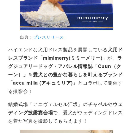
出典：
プレスリリース
ハイエンドな犬用ドレス製品を展開している
犬用ド
レスブランド
「mimimerry(ミミーメリー)」
が、
ラ
グジュアリードッグ・アパレル情報誌「Cuun（ク
ーン）」
＆
愛犬との豊かな暮らしを叶えるブランド
「accu milia (アキュミリア)」
とコラボして開催す
る撮影会！
結婚式場「アニヴェルセル江坂」の
チャペル
や
ウェ
ディング披露宴会場
で、愛犬がウェディングドレス
を着た写真を撮影してもらえます！