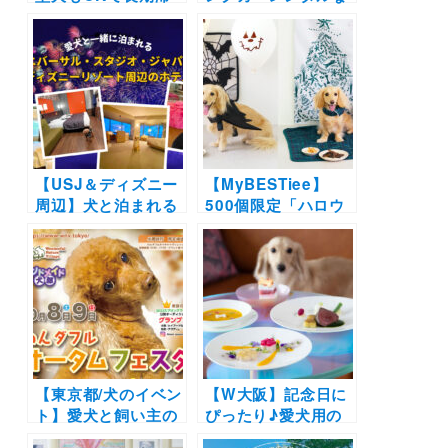
在にもおすすめ！
らCarstayがおすす
「軽井沢 ホテルそよ
め！実際に愛犬と憧
かぜ」の「エクセレ
れの車中泊を体験し
ント・コンフォー
ました〜日本のどこ
ト・ステイルーム」
かに旅に出よう〜
がリニューアルオー
プン！期間限定
20％OFF
【USJ＆ディズニー
【MyBESTiee】
周辺】犬と泊まれる
500個限定「ハロウ
宿10選|ドッグラン
ィンBOX」＆「クリ
併設・一棟貸切タイ
スマスBOX」販売開
プ・高級ホテル・お
始！可愛い装飾品か
手頃ビジネスホテル
らわんこ用グッズま
などを実際のおでか
で盛りだくさん
け写真と一緒にご紹
介！
【東京都/犬のイベン
【W大阪】記念日に
ト】愛犬と飼い主の
ぴったり♪愛犬用の
ための秋の祭典「わ
シェフ特製コース料