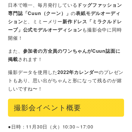
日本で唯一、毎月発行している
ドッグファッション
専門誌「Cuun（クーン）」
の
表紙モデルオーディ
ション
と、ミミーメリー
新作ドレス「ミラクルドレ
ープ」公式モデルオーディション
も撮影会中に同時
開催！
また、
参加者の方全員のワンちゃんがCuun誌面に
掲載
されます！
撮影データを使用した
2022年カレンダー
のプレゼン
トもあり、思い出がちゃんと形になって残るのが嬉
しいですね〜！
撮影会イベント概要
●日時：11月30日（火）10:30～17:00