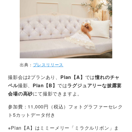
出典：
プレスリリース
撮影会は2プランあり、
Plan【A】
では
憧れのチャ
ペル
撮影、
Plan【B】
では
ラグジュアリーな披露宴
会場の高砂
にて撮影できますよ。
参加費：11,000円（税込）フォトグラファーセレク
ト5カットデータ付き
※Plan【A】はミミーメリー「ミラクルリボン」ま