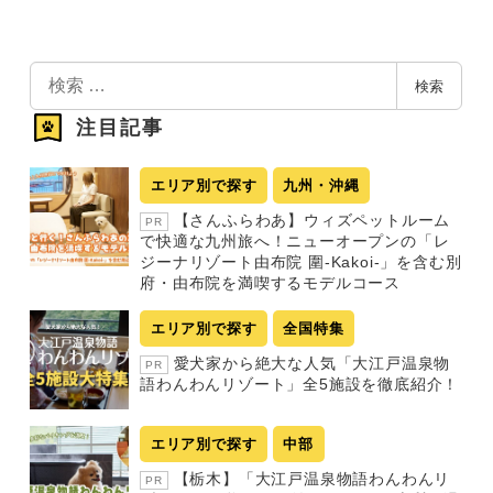
検
検索
索
注目記事
エリア別で探す
九州・沖縄
【さんふらわあ】ウィズペットルーム
PR
で快適な九州旅へ！ニューオープンの「レ
ジーナリゾート由布院 圍-Kakoi-」を含む別
府・由布院を満喫するモデルコース
エリア別で探す
全国特集
愛犬家から絶大な人気「大江戸温泉物
PR
語わんわんリゾート」全5施設を徹底紹介！
エリア別で探す
中部
【栃木】「大江戸温泉物語わんわんリ
PR