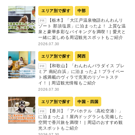
エリア別で探す
中部
【栃木】「大江戸温泉物語わんわんリ
PR
ゾート 那須塩原」に泊まったよ！ 上質な温
泉と豪華多彩なバイキングを満喫！| 愛犬と
一緒に楽しめる周辺観光スポットもご紹介
2026.07.30
エリア別で探す
関西
【和歌山】「わんわんパラダイス プレ
PR
ミア 南紀白浜」に泊まったよ！プライベー
ト感満載のヴィラで充実のリゾートステ
イ！ | 周辺観光情報もご紹介
2026.07.30
エリア別で探す
中国・四国
【香川】「アパホテル〈高松空港〉」
PR
に泊まったよ！屋内ドッグランも完備した
空間で香川旅を満喫！ | 周辺のおすすめ観
光スポットもご紹介
2026.07.30