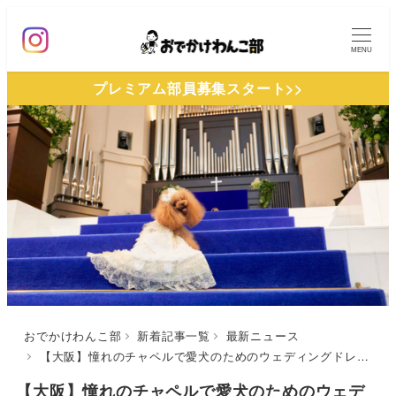
メ
イ
MENU
ン
プレミアム部員募集スタート>>
コ
ン
テ
ン
ツ
へ
移
動
おでかけわんこ部
新着記事一覧
最新ニュース
【大阪】憧れのチャペルで愛犬のためのウェディングドレス撮影会イベント！ドッグモデルオーディションも！プロカメラマンに撮ってもらおう♪11/30開催
【大阪】憧れのチャペルで愛犬のためのウェデ