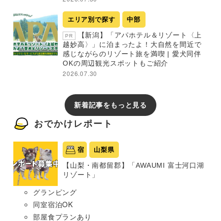
エリア別で探す
中部
【新潟】「アパホテル＆リゾート〈上
PR
越妙高〉」に泊まったよ！大自然を間近で
感じながらのリゾート旅を満喫 | 愛犬同伴
OKの周辺観光スポットもご紹介
2026.07.30
新着記事をもっと見る
おでかけレポート
宿
山梨県
【山梨・南都留郡】「AWAUMI 富士河口湖
リゾート」
グランピング
同室宿泊OK
部屋食プランあり