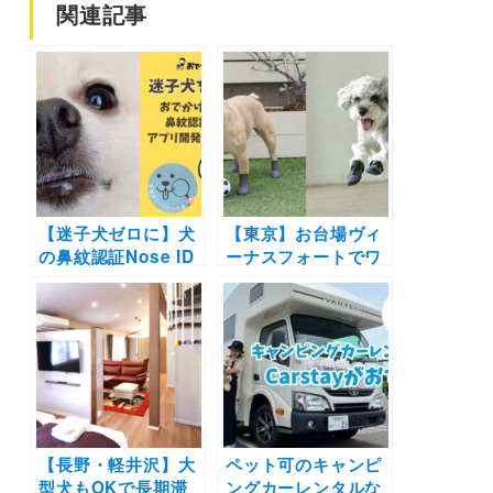
関連記事
【迷子犬ゼロに】犬
【東京】お台場ヴィ
の鼻紋認証Nose ID
ーナスフォートでワ
アプリ開発をおでわ
ンちゃん用の靴試着
ん部は応援します |
会イベント！撮影ス
1万匹のお鼻の写真
ポットやオリジナル
が必要です #世界で
エコバッグのプレゼ
一つだけの鼻
ントも！（2021年
10月23日・24日開
催）
【長野・軽井沢】大
ペット可のキャンピ
型犬もOKで長期滞
ングカーレンタルな