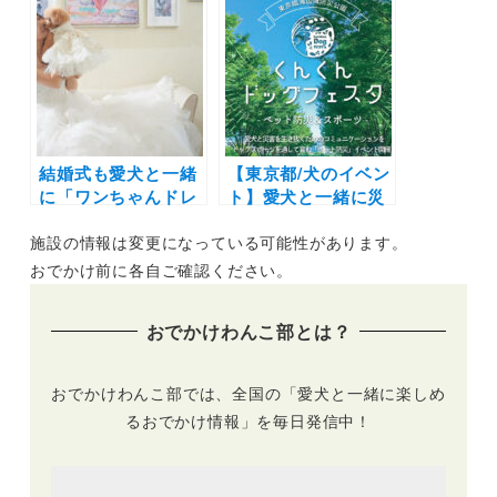
んダフルオータムフ
理が楽しめる宿泊プ
ェスタ」モデルオー
ラン登場！8月16日
ディションにスポー
（火）まで阪急うめ
ツイベント＆わんこ
だ本店にてポップア
と楽しめるワークシ
ップイベントも開催
ョップも♪（わんダ
中
フルネイチャーヴィ
レッジ）10/8-10/9
結婚式も愛犬と一緒
【東京都/犬のイベン
に「ワンちゃんドレ
ト】愛犬と一緒に災
スorタキシード付き
害に備える「くんく
施設の情報は変更になっている可能性があります。
プラン」が全国10ヶ
んドッグフェスタ ～
所の結婚式場で登
ペット防災＆スポー
おでかけ前に各自ご確認ください。
場！憧れのリングド
ツ～」体験プログラ
ッグ演出はもちろん
ムやキッチンカー
おでかけわんこ部とは？
ガーデンで一緒に撮
も！（国営・都立東
影も♡
京臨海広域防災公
園）9/24開催
おでかけわんこ部では、全国の「愛犬と一緒に楽しめ
るおでかけ情報」を毎日発信中！