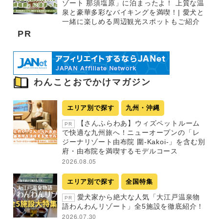
ゾート 那須塩原」に泊まったよ！ 上質な温
泉と豪華多彩なバイキングを満喫！| 愛犬と
一緒に楽しめる周辺観光スポットもご紹介
PR
わんことおでかけマガジン
エリア別で探す
九州・沖縄
【さんふらわあ】ウィズペットルーム
PR
で快適な九州旅へ！ニューオープンの「レ
ジーナリゾート由布院 圍-Kakoi-」を含む別
府・由布院を満喫するモデルコース
2026.08.05
エリア別で探す
全国特集
愛犬家から絶大な人気「大江戸温泉物
PR
語わんわんリゾート」全5施設を徹底紹介！
2026.07.30