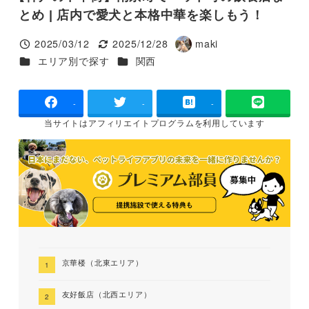
とめ | 店内で愛犬と本格中華を楽しもう！
2025/03/12
2025/12/28
maki
投稿日
更新日
著
カテゴリー
カテゴリー
エリア別で探す
関西
者
-
-
-
当サイトは
アフィリエイトプログラムを
利用しています
京華楼（北東エリア）
友好飯店（北西エリア）