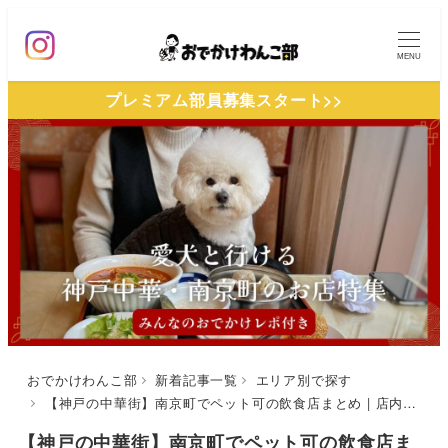
メ
イ
MENU
ン
プレミアム部員募集スタート>>
コ
ン
テ
ン
ツ
へ
移
動
おでかけわんこ部
新着記事一覧
エリア別で探す
【神戸の中華街】南京町でペット可の飲食店まとめ | 店内で愛犬と本格中華を楽しもう！
【神戸の中華街】南京町でペット可の飲食店ま