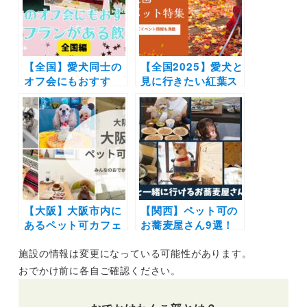
も紹介
【全国】愛犬同士の
【全国2025】愛犬と
オフ会にもおすす
見に行きたい紅葉ス
め！貸切プランがあ
ポット28選！ライト
る飲食店10選（実際
アップなどのイベン
のおでかけレポート
ト情報も | ドッグラ
あり）
ン併設施設や吊り
橋・ケーブルカーな
ど非日常スポット満
載
【大阪】大阪市内に
【関西】ペット可の
あるペット可カフェ
お蕎麦屋さん9選！
16選（実際のレポ付
愛犬も店内OKのお
施設の情報は変更になっている可能性があります。
き）韓国風カフェや
店からワンちゃんメ
NEW OPENの注目
ニューありのお店ま
おでかけ前に各自ご確認ください。
スポットを集めまし
でをご紹介！（おで
た
かけレポ付き）