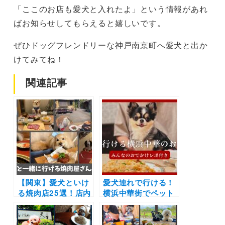
「ここのお店も愛犬と入れたよ」という情報があれ
ばお知らせしてもらえると嬉しいです。
ぜひドッグフレンドリーな神戸南京町へ愛犬と出か
けてみてね！
関連記事
【関東】愛犬といけ
愛犬連れで行ける！
る焼肉店25選！店内
横浜中華街でペット
や個室OK＆ワンち
OKのお店14選｜店
ゃん用メニューがあ
内可で飲茶や食べ放
るお店もご紹介（実
題ランチに高級食材