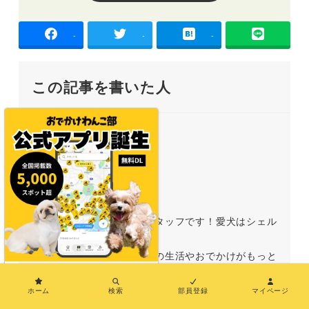
-
-
-
この記事を書いた人
maki
おでかけわんこ部の運営スタッフです！愛犬はシェル
ティーの女の子♪
飼い主さんとわんこの日々の生活やおでかけがもっと
もっと楽しいものになる情報を届けていきます！
×
ホーム
検索
部員登録
マイページ