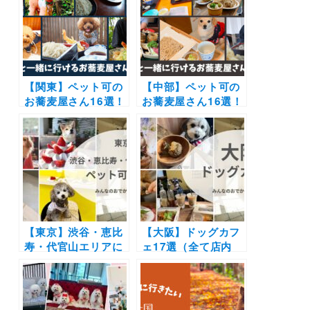
際のおでかけレポー
のコース料理も
ト付き）
【関東】ペット可の
【中部】ペット可の
お蕎麦屋さん16選！
お蕎麦屋さん16選！
愛犬同伴店内OKの
愛犬同伴で店内OK
お店やこだわりの料
やドッグラン付きの
理を犬連れで楽しめ
お店などご紹介！
るお店を紹介（おで
（おでかけレポ付
かけレポ付き）
き）
【東京】渋谷・恵比
【大阪】ドッグカフ
寿・代官山エリアに
ェ17選（全て店内
あるペット可カフ
OK）大型犬OKやド
ェ・レストラン19
ッグラン付き、犬用
選！実際のおでかけ
メニューありなど実
レポ付き
際のおでかけレポ付