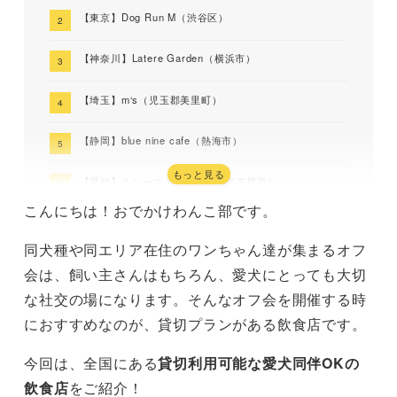
【東京】Dog Run M（渋谷区）
【神奈川】Latere Garden（横浜市）
【埼玉】m‘s（児玉郡美里町）
【静岡】blue nine cafe（熱海市）
もっと見る
【愛知】ルレーヴドゥティム（名古屋市）
こんにちは！おでかけわんこ部です。
【奈良】ドッグカフェ メイプル（北葛城郡河合町）
同犬種や同エリア在住のワンちゃん達が集まるオフ
【大阪】SCOO:P Momodani（大阪市）
会は、飼い主さんはもちろん、愛犬にとっても大切
な社交の場になります。そんなオフ会を開催する時
【兵庫】BREAD FLAVOR（神戸市）
におすすめなのが、貸切プランがある飲食店です。
【福岡】アリベデルチ（福岡市）
今回は、全国にある
貸切利用可能な愛犬同伴OKの
飲食店
をご紹介！
まとめ