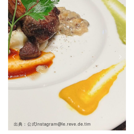
出典：公式
Instagram@le.reve.de.tim