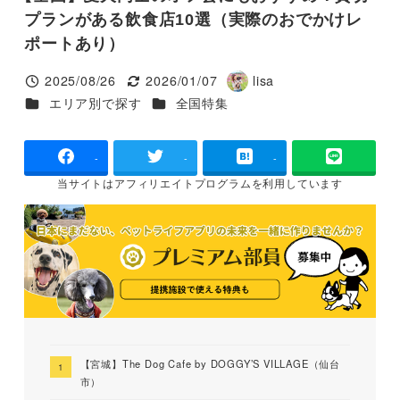
プランがある飲食店10選（実際のおでかけレ
ポートあり）
2025/08/26
2026/01/07
lisa
投稿日
更新日
著
カテゴリー
カテゴリー
エリア別で探す
全国特集
者
-
-
-
当サイトは
アフィリエイトプログラムを
利用しています
【宮城】The Dog Cafe by DOGGY’S VILLAGE（仙台
市）