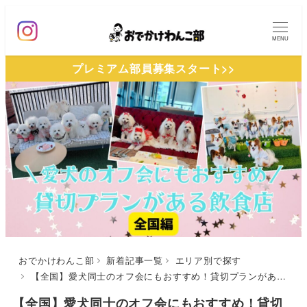
メ
イ
MENU
ン
プレミアム部員募集スタート>>
コ
ン
テ
ン
ツ
へ
移
動
おでかけわんこ部
新着記事一覧
エリア別で探す
【全国】愛犬同士のオフ会にもおすすめ！貸切プランがある飲食店10選（実際のおでかけレポートあり）
【全国】愛犬同士のオフ会にもおすすめ！貸切