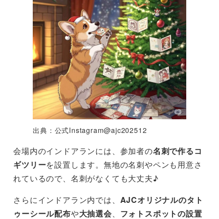
出典：公式Instagram@ajc202512
会場内のインドアランには、参加者の
名刺で作るコ
ギツリー
を設置します。無地の名刺やペンも用意さ
れているので、名刺がなくても大丈夫♪
さらにインドアラン内では、
AJCオリジナルのタト
ゥーシール配布
や
大抽選会
、
フォトスポットの設置