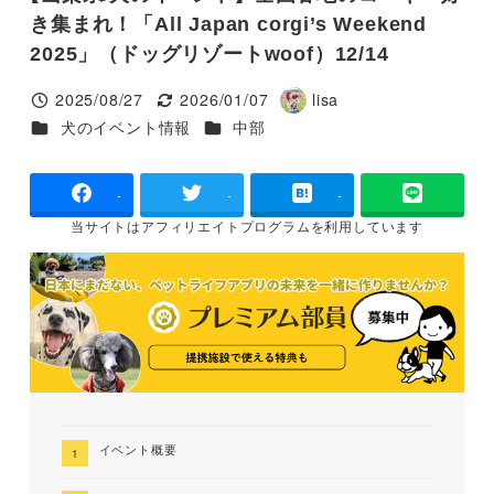
き集まれ！「All Japan corgi’s Weekend
2025」（ドッグリゾートwoof）12/14
2025/08/27
2026/01/07
lisa
投稿日
更新日
著
カテゴリー
カテゴリー
犬のイベント情報
中部
者
-
-
-
当サイトは
アフィリエイトプログラムを
利用しています
イベント概要