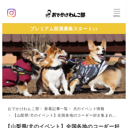
メ
イ
MENU
ン
プレミアム部員募集スタート>>
コ
ン
テ
ン
ツ
へ
移
動
おでかけわんこ部
新着記事一覧
犬のイベント情報
【山梨県/犬のイベント】全国各地のコーギー好き集まれ！「All Japan corgi’s Weekend 2025」（ドッグリゾートwoof）12/14
【山梨県/犬のイベント】全国各地のコーギー好