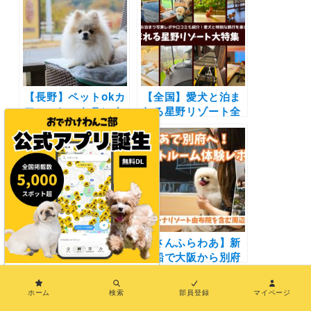
【長野】ペットokカ
【全国】愛犬と泊ま
フェ・レストランま
れる星野リゾート全
とめ30選！| 自然豊
42施設大特集！実際
かな景色に包まれて
のお泊まり写真レポ
お蕎麦やピザを愛犬
や口コミも | 大切な
と楽しもう♪
ペットと特別な旅行
を楽しもう♪
【神奈川】ペット可
【さんふらわあ】新
カフェ・レストラン
造船で大阪から別府
30選 | 愛犬と一緒に
へ！ウィズペットル
×
中華街の食べ放題や
ーム体験レポート |
ホーム
検索
部員登録
マイページ
アフタヌーンティー
レジーナリゾート由