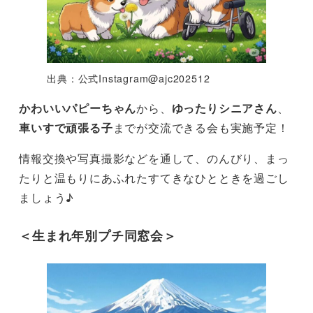
出典：公式Instagram@ajc202512
かわいいパピーちゃん
から、
ゆったりシニアさん
、
車いすで頑張る子
までが交流できる会も実施予定！
情報交換や写真撮影などを通して、のんびり、まっ
たりと温もりにあふれたすてきなひとときを過ごし
ましょう♪
＜生まれ年別プチ同窓会＞