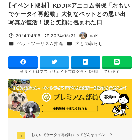
【イベント取材】KDDI×アニコム損保「おもい
でケータイ再起動」大切なペットとの思い出
写真が復活！涙と笑顔に包まれた日
2024/04/06
2024/05/21
maki
投稿日
更新日
著
カテゴリー
カテゴリー
ペットツーリズム推進
犬との暮らし
者
-
-
-
当サイトは
アフィリエイトプログラムを
利用しています
「おもいでケータイ再起動」ってどんなイベント？