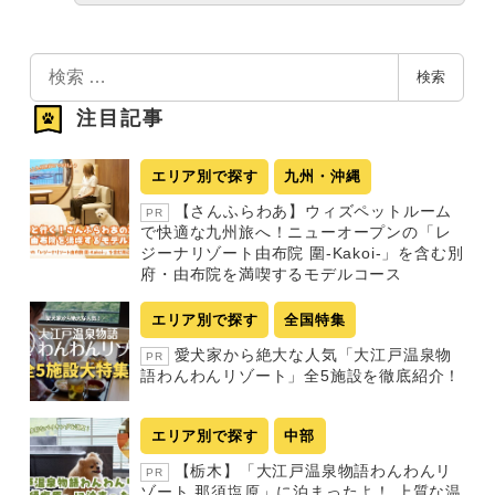
検
検索
索
注目記事
エリア別で探す
九州・沖縄
【さんふらわあ】ウィズペットルーム
PR
で快適な九州旅へ！ニューオープンの「レ
ジーナリゾート由布院 圍-Kakoi-」を含む別
府・由布院を満喫するモデルコース
エリア別で探す
全国特集
愛犬家から絶大な人気「大江戸温泉物
PR
語わんわんリゾート」全5施設を徹底紹介！
エリア別で探す
中部
【栃木】「大江戸温泉物語わんわんリ
PR
ゾート 那須塩原」に泊まったよ！ 上質な温