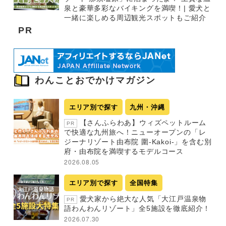
泉と豪華多彩なバイキングを満喫！| 愛犬と
一緒に楽しめる周辺観光スポットもご紹介
PR
わんことおでかけマガジン
エリア別で探す
九州・沖縄
【さんふらわあ】ウィズペットルーム
PR
で快適な九州旅へ！ニューオープンの「レ
ジーナリゾート由布院 圍-Kakoi-」を含む別
府・由布院を満喫するモデルコース
2026.08.05
エリア別で探す
全国特集
愛犬家から絶大な人気「大江戸温泉物
PR
語わんわんリゾート」全5施設を徹底紹介！
2026.07.30