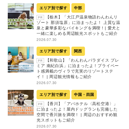
エリア別で探す
中部
【栃木】「大江戸温泉物語わんわんリ
PR
ゾート 那須塩原」に泊まったよ！ 上質な温
泉と豪華多彩なバイキングを満喫！| 愛犬と
一緒に楽しめる周辺観光スポットもご紹介
2026.07.30
エリア別で探す
関西
【和歌山】「わんわんパラダイス プレ
PR
ミア 南紀白浜」に泊まったよ！プライベー
ト感満載のヴィラで充実のリゾートステ
イ！ | 周辺観光情報もご紹介
2026.07.30
エリア別で探す
中国・四国
【香川】「アパホテル〈高松空港〉」
PR
に泊まったよ！屋内ドッグランも完備した
空間で香川旅を満喫！ | 周辺のおすすめ観
光スポットもご紹介
2026.07.30