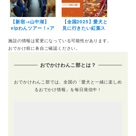
【新宿→山中湖】
【全国2025】愛犬と
vipわんツアー！×ア
見に行きたい紅葉ス
ニコム損保のコラボ
ポット28選！ライト
施設の情報は変更になっている可能性があります。
バスツアー！獣医師
アップなどのイベン
同行で愛犬の健康が
ト情報も | ドッグラ
おでかけ前に各自ご確認ください。
テーマ｜6月11日
ン併設施設や吊り
（日）開催
橋・ケーブルカーな
おでかけわんこ部とは？
ど非日常スポット満
載
おでかけわんこ部では、全国の「愛犬と一緒に楽しめ
るおでかけ情報」を毎日発信中！