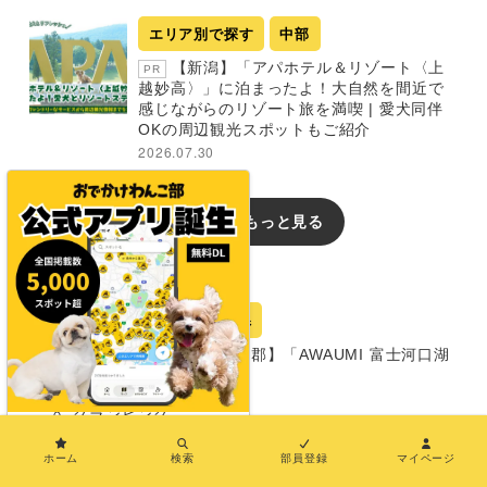
エリア別で探す
中部
【新潟】「アパホテル＆リゾート〈上
PR
越妙高〉」に泊まったよ！大自然を間近で
感じながらのリゾート旅を満喫 | 愛犬同伴
OKの周辺観光スポットもご紹介
2026.07.30
新着記事をもっと見る
おでかけレポート
宿
山梨県
【山梨・南都留郡】「AWAUMI 富士河口湖
リゾート」
グランピング
×
同室宿泊OK
ホーム
検索
部員登録
マイページ
部屋食プランあり