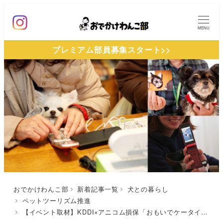
メ
イ
MENU
ン
プレミアム部員募集スタート>>
コ
ン
テ
ン
ツ
へ
移
動
おでかけわんこ部
新着記事一覧
犬との暮らし
ペットツーリズム推進
【イベント取材】KDDI×アニコム損保「おもいでケータイ再起動」大切なペットとの思い出写真が復活！涙と笑顔に包まれた日