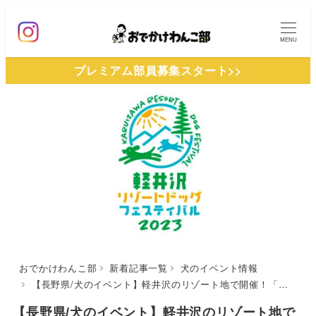
メ
イ
MENU
ン
プレミアム部員募集スタート>>
コ
ン
テ
ン
ツ
へ
移
動
おでかけわんこ部
新着記事一覧
犬のイベント情報
【長野県/犬のイベント】軽井沢のリゾート地で開催！「軽井沢リゾートドッグフェスティバル2023」ドッググッズマーケットや体験コンテンツが盛りだくさん！（軽井沢プリンスホテルスキー場）9/23
【長野県/犬のイベント】軽井沢のリゾート地で