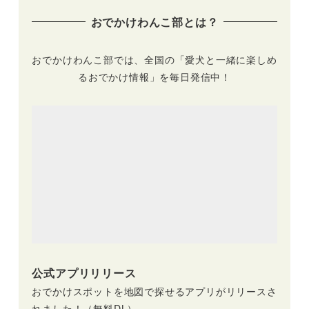
れび森のイバライ
を厳選（実際のおで
おでかけわんこ部とは？
ド）5/15開催 | 他の
かけレポートあり）
犬種も参加OK
おでかけわんこ部では、全国の「愛犬と一緒に楽しめ
るおでかけ情報」を毎日発信中！
公式アプリリリース
おでかけスポットを地図で探せるアプリがリリースさ
れました！（無料DL）