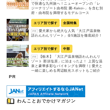
で快適な九州旅へ！ニューオープンの「レ
ジーナリゾート由布院 圍-Kakoi-」を含む別
府・由布院を満喫するモデルコース
エリア別で探す
全国特集
愛犬家から絶大な人気「大江戸温泉物
PR
語わんわんリゾート」全5施設を徹底紹介！
エリア別で探す
中部
【栃木】「大江戸温泉物語わんわんリ
PR
ゾート 那須塩原」に泊まったよ！ 上質な温
泉と豪華多彩なバイキングを満喫！| 愛犬と
一緒に楽しめる周辺観光スポットもご紹介
PR
わんことおでかけマガジン