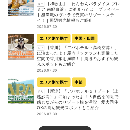
【和歌山】「わんわんパラダイス プレ
PR
ミア 南紀白浜」に泊まったよ！プライベー
ト感満載のヴィラで充実のリゾートステ
イ！ | 周辺観光情報もご紹介
2026.07.30
エリア別で探す
中国・四国
【香川】「アパホテル〈高松空港〉」
PR
に泊まったよ！屋内ドッグランも完備した
空間で香川旅を満喫！ | 周辺のおすすめ観
光スポットもご紹介
2026.07.30
エリア別で探す
中部
【新潟】「アパホテル＆リゾート〈上
PR
越妙高〉」に泊まったよ！大自然を間近で
感じながらのリゾート旅を満喫 | 愛犬同伴
OKの周辺観光スポットもご紹介
2026.07.30