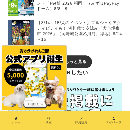
ント「Pet博 2026 福岡」（みずほPayPay
ドーム）8/8～9
【8/14～15/犬のイベント】マルシェやアク
ティビティも！ 河川敷で夕涼み「犬市場夜
市 2026」（岡崎城公園乙川河川緑地）8/14
～15
イベントをもっと見る
おでかけわんこ部でPRしたい
×
ホーム
検索
部員登録
マイページ