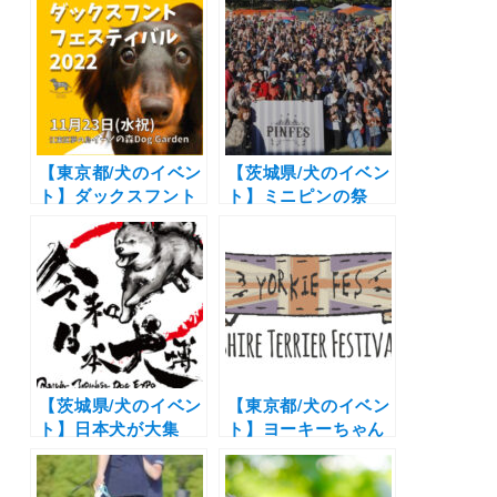
ョンショーや50ブー
ケットでお買い物や
ス以上のマーケット
撮影会やタイムレー
も！「軽井沢リゾー
スも開催！「鼻短犬
トドッグフェスティ
祭2022 クリパ」
バル2022」（軽井沢
（こもれび森のイバ
プリンスホテルスキ
ライド）12/11
ー場）
【東京都/犬のイベン
【茨城県/犬のイベン
ト】ダックスフント
ト】ミニピンの祭
の祭典♪愛犬と楽し
典！ドッグレースや
くお買い物やBBQや
ショッピングも！
名刺交換会もあるよ
「ピンフェス2021 –
「 Dachshund
Miniature
Festival 2022 –」
Pinscher Festival
（イーノの森 Dog
-」（こもれび森のイ
Garden）11月23日
バライド）11/21開
（水・祝）
催
【茨城県/犬のイベン
【東京都/犬のイベン
ト】日本犬が大集
ト】ヨーキーちゃん
合！柴犬や秋田犬の
集まれ！マルシェや
わんこ集まれ♪「令
ドッグランの他に楽