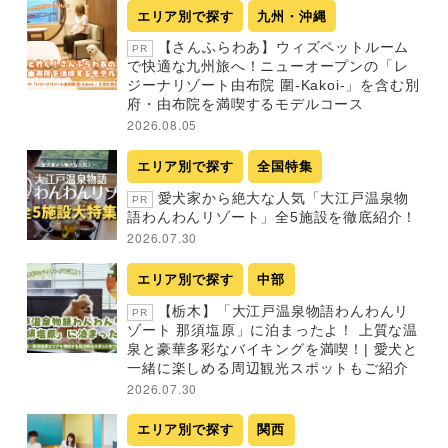
エリア別で探す
九州・沖縄
【さんふらわあ】ウィズペットルーム
PR
で快適な九州旅へ！ニューオープンの「レ
ジーナリゾート由布院 圍-Kakoi-」を含む別
府・由布院を満喫するモデルコース
2026.08.05
エリア別で探す
全国特集
愛犬家から絶大な人気「大江戸温泉物
PR
語わんわんリゾート」全5施設を徹底紹介！
2026.07.30
エリア別で探す
中部
【栃木】「大江戸温泉物語わんわんリ
PR
ゾート 那須塩原」に泊まったよ！ 上質な温
泉と豪華多彩なバイキングを満喫！| 愛犬と
一緒に楽しめる周辺観光スポットもご紹介
2026.07.30
エリア別で探す
関西