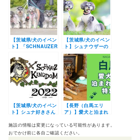
和日本犬博2021 –
しいステージイベン
REIWA Japanese
トも盛りだくさん！
Dog EXPO –」（こ
「ヨーキーフェス
もれび森のイバライ
2022」（イーノの森
ド）11/7開催
Dog Garden）5/22
開催
【茨城県/犬のイベン
【茨城県/犬のイベン
ト】「SCHNAUZER
ト】シュナウザーの
KINGDOM」（こも
祭典！ドッグレース
れみの森のイバライ
やマーケットも
ド）
♪「Schnauzer
KINGDOM 2021
Christmas Party」
（こもれび森のイバ
ライド）12/19開催
【茨城県/犬のイベン
【長野（白馬エリ
ト】シュナ好きさん
ア）】愛犬と泊まれ
集まれ！マーケット
る宿11選！温泉付き
施設の情報は変更になっている可能性があります。
やタイムレースも！
のリゾートホテルか
「シュナウザーキン
らペットフレンドリ
おでかけ前に各自ご確認ください。
グダム2022」（こも
ーなペンションまで