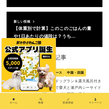
新しい投稿
【体重別で計算】このこのごはんの量
や1日あたりの値段は？うち…
関連記事
最新ニュース
中国・四国
【広島】ドッグラン＆露天風呂付き
コテージで愛犬と瀬戸内シーサイド
グランピングを満喫！呉市に
×
「GLAMPISPA瀬戸内」がオープン
ホーム
検索
部員登録
マイページ
（2021年9月18日グランドオープ