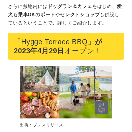
さらに敷地内には
ドッグラン＆カフェ
をはじめ、
愛
犬も乗車OKのボート
や
セレクトショップ
も併設し
ているということで、詳しくご紹介します。
「Hygge Terrace BBQ」
が
2023年4月29日
オープン！
出典：プレスリリース