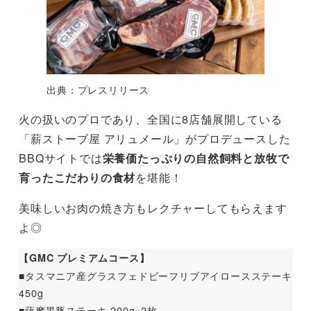
出典：プレスリリース
火の扱いのプロであり、全国に8店舗展開している
「薪ストーブ屋 アリュメール」がプロデュースした
BBQサイトでは
栄養価たっぷりの自然飼料と放牧で
育ったこだわりの食材
を堪能！
美味しいお肉の焼き方もレクチャーしてもらえます
よ◎
【GMC プレミアムコース】
■タスマニア産グラスフェドビーフリブアイロースステーキ
450g
■薩摩黒豚ステーキ 200g×2枚