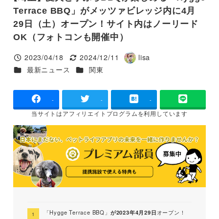
Terrace BBQ」がメッツァビレッジ内に4月
29日（土）オープン！サイト内はノーリード
OK（フォトコンも開催中）
2023/04/18
2024/12/11
lisa
投稿日
更新日
著
カテゴリー
カテゴリー
最新ニュース
関東
者
-
-
-
当サイトは
アフィリエイトプログラムを
利用しています
「Hygge Terrace BBQ」
が2023年4月29日
オープン！