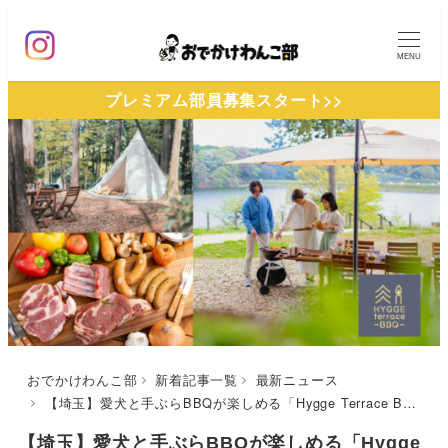
メ
イ
MENU
ン
プレミアム部員募集スタート>>
コ
ン
テ
ン
ツ
へ
移
動
おでかけわんこ部
新着記事一覧
最新ニュース
【埼玉】愛犬と手ぶらBBQが楽しめる「Hygge Terrace BBQ」がメッツァビレッジ内に4月29日（土）オープン！サイト内はノーリードOK（フォトコンも開催中）
【埼玉】愛犬と手ぶらBBQが楽しめる「Hygge