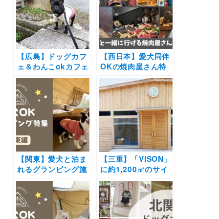
やBBQを大満喫♪
リアの絶景カフェや
牡蠣や海鮮・パンケ
ーキを愛犬と一緒に
♪
【広島】ドッグカフ
【西日本】愛犬同伴
ェ＆わんこokカフェ
OKの焼肉屋さん特
19選 | 店内同伴でコ
集！店内OKや愛犬
ース料理や手打ちそ
用メニューが揃うお
ばにお好み焼きも！
店を厳選
海が見える絶景カフ
ェなど実際のおでか
けレポート写真付き
【関東】愛犬と泊ま
【三重】「VISON」
れるグランピング施
に約1,200㎡のサイ
設17選！ドッグラン
ズ別ドッグラン併設
付きや愛犬用温泉付
の保護動物のシェル
き＆豪華BBQを楽し
ター施設「ani
めるおすすめスポッ
TERRACE」オープ