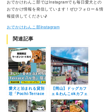
おでかけわんこ部ではInstagramでも毎日愛犬との
おでかけ情報を発信しています！ぜひフォロー＆情
報提供してください♪
おでかけわんこ部Instagram
関連記事
愛犬と泊まれる貸別
【岡山】ドッグカフ
荘「Pochi-Terrace
ェ＆わんこokカフェ
八ヶ岳」の体験レポ
の写真レポートまと
ート！わんことプラ
め16選 | 倉敷に牛窓
イベートドッグラン
そして蒜山の人気エ