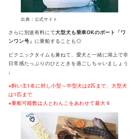
出典：公式サイト
さらに別途有料にて
大型犬も乗車OKのボート「ワ
ンワン号」
に乗船することも◎
ピクニックタイムも兼ねて、愛犬と一緒に湖上で非
日常感たっぷりのひとときを過ごしちゃいましょう
♩
※飼い主1名に対し小型～中型犬は2匹まで、大型犬
は1匹まで
※乗船可能数は人とわんこをあわせて最大 6