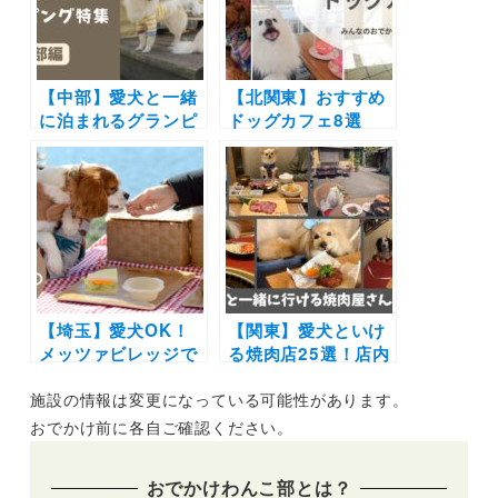
トを紹介
ン！（2022年4月29
日）
【中部】愛犬と一緒
【北関東】おすすめ
に泊まれるグランピ
ドッグカフェ8選
ング18選！富士山や
（実際のおでかけレ
雲海の絶景や極上の
ポ付き）ドッグラン
バーベキューで愛犬
併設や犬用メニュー
と特別な体験を♪
ありのお店も
【埼玉】愛犬OK！
【関東】愛犬といけ
メッツァビレッジで
る焼肉店25選！店内
湖畔のカフェショッ
や個室OK＆ワンち
施設の情報は変更になっている可能性があります。
プが期間限定オープ
ゃん用メニューがあ
ン！ドッグラン併設
るお店もご紹介（実
おでかけ前に各自ご確認ください。
＆わんちゃんと同じ
際のおでかけレポー
メニューが楽しめる
ト付き）
おでかけわんこ部とは？
｜1月21日（土）～