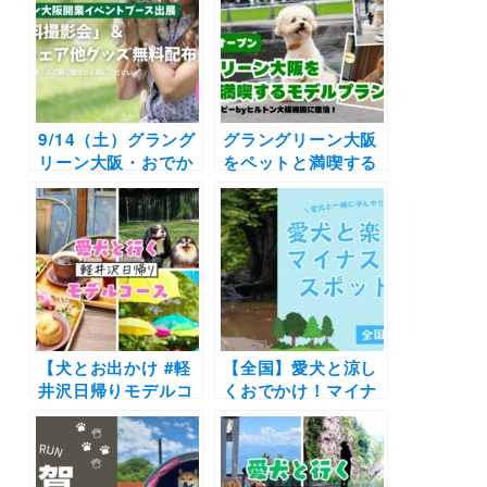
ーン大阪店」2024年
が2024年9月6日オ
9月6日オープン決定
ープン！併設カフェ
のテラス席はペット
同伴OK
9/14（土）グラング
グラングリーン大阪
リーン大阪・おでか
をペットと満喫する
けわんこ部イベント
モデルプラン！愛犬
特設ページ（愛犬無
と一緒に泊まれるホ
料撮影会＆マナーウ
テルやカフェ情報満
ェア配布）
載♪（おでかけわん
こ部×大阪観光局）
【犬とお出かけ #軽
【全国】愛犬と涼し
井沢日帰りモデルコ
くおでかけ！マイナ
ース】おしゃれすぎ
スイオンスポット10
る緑いっぱいのヴィ
選（実際のおでかけ
ーガンカフェや人気
レポートあり）滝や
スポットを巡るプラ
渓流に話題のトンネ