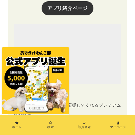
アプリ紹介ページ
プレミアム部員募集中
おでかけわんこ部の活動を応援してくれるプレミアム
部員募集中！
×
ホーム
検索
部員登録
マイページ
プレミアム部員募集中