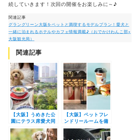
続していきます！次回の開催をお楽しみに～♪
関連記事
グラングリーン大阪をペットと満喫するモデルプラン！愛犬と
一緒に泊まれるホテルやカフェ情報満載♪（おでかけわんこ部×
大阪観光局）
関連記事
【大阪】うめきた公
【大阪】ペットフレ
園にテラス席愛犬同
ンドリールームを備
伴OKの「SIK
えた「キャノピーby
eatery グラングリ
ヒルトン大阪梅田」