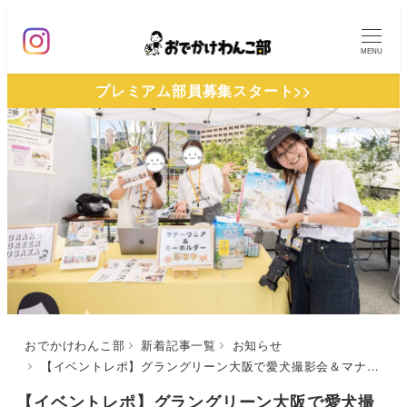
メ
イ
MENU
ン
プレミアム部員募集スタート>>
コ
ン
テ
ン
ツ
へ
移
動
おでかけわんこ部
新着記事一覧
お知らせ
【イベントレポ】グラングリーン大阪で愛犬撮影会＆マナーウェアの配布を実施しました！
【イベントレポ】グラングリーン大阪で愛犬撮