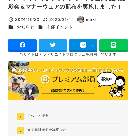
影会＆マナーウェアの配布を実施しました！
2024/10/20
2025/01/14
maki
投稿日
更新日
著
カテゴリー
カテゴリー
お知らせ
主催イベント
者
-
-
0
当サイトは
アフィリエイトプログラムを
利用しています
イベント概要
愛犬無料撮影会詳細レポ