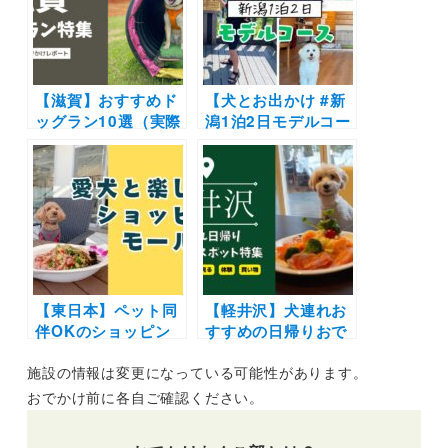
ン | 白糸の滝～ハル
ルなど
ニレテラス～
GAFLO Cafe
【滋賀】おすすめド
【犬とお出かけ #新
ッグラン10選（実際
潟1泊2日モデルコー
のおでかけレポ付
ス】夏でも涼しい高
き）無料やドッグカ
原ホテルやSNS映え
フェ併設など人気施
する渓谷を愛犬と楽
設を厳選
しむプラン | 湯沢高
原パノラマパーク～
あてま高原リゾート
ベルナティオ～清津
峡渓谷トンネル
【東日本】ペット同
【軽井沢】犬連れお
伴OKのショッピン
すすめの日帰りおで
グモール12選！ドッ
かけスポット特集！
施設の情報は変更になっている可能性があります。
グラン併設や愛犬と
ペットと一緒に食事
食事を楽しめる施設
や体験・観光・お買
おでかけ前に各自ご確認ください。
も♪（おでかけレポ
い物を満喫しよう♪
ートあり）
穴場施設も紹介