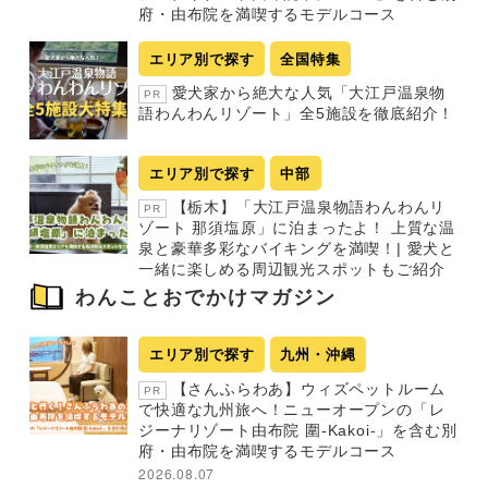
府・由布院を満喫するモデルコース
エリア別で探す
全国特集
愛犬家から絶大な人気「大江戸温泉物
PR
語わんわんリゾート」全5施設を徹底紹介！
エリア別で探す
中部
【栃木】「大江戸温泉物語わんわんリ
PR
ゾート 那須塩原」に泊まったよ！ 上質な温
泉と豪華多彩なバイキングを満喫！| 愛犬と
一緒に楽しめる周辺観光スポットもご紹介
わんことおでかけマガジン
エリア別で探す
九州・沖縄
【さんふらわあ】ウィズペットルーム
PR
で快適な九州旅へ！ニューオープンの「レ
ジーナリゾート由布院 圍-Kakoi-」を含む別
府・由布院を満喫するモデルコース
2026.08.07