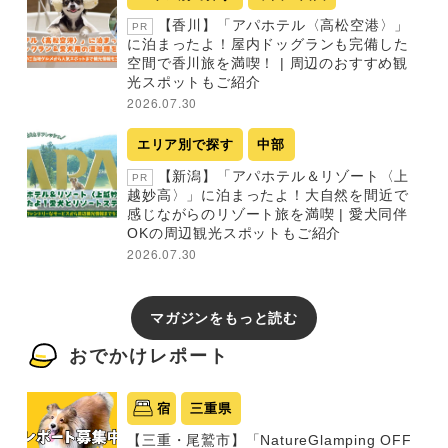
【香川】「アパホテル〈高松空港〉」
PR
に泊まったよ！屋内ドッグランも完備した
空間で香川旅を満喫！ | 周辺のおすすめ観
光スポットもご紹介
2026.07.30
エリア別で探す
中部
【新潟】「アパホテル＆リゾート〈上
PR
越妙高〉」に泊まったよ！大自然を間近で
感じながらのリゾート旅を満喫 | 愛犬同伴
OKの周辺観光スポットもご紹介
2026.07.30
マガジンをもっと読む
おでかけレポート
宿
三重県
【三重・尾鷲市】「NatureGlamping OFF