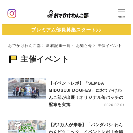
メ
イ
MENU
ン
プレミアム部員募集スタート>>
コ
ン
おでかけわんこ部
新着記事一覧
お知らせ
主催イベント
テ
ン
主催イベント
ツ
へ
移
【イベントレポ】「SEMBA
動
MIDOSUJI DOGFES」におでかけわ
んこ部が出展！オリジナル缶バッチの
配布を実施
2026.07.01
【約2万人が来場】「パンダバシ わん
わんピクニック」イベントレポ | 会場