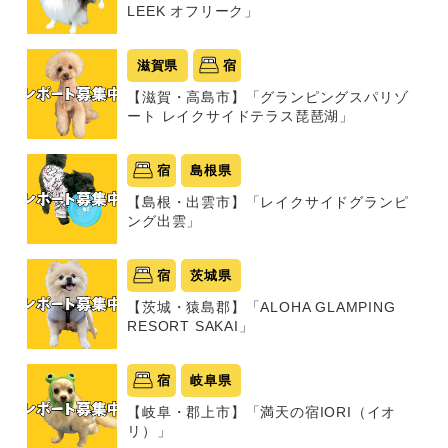
LEEK オフリーク」
滋賀県
宿
【滋賀・高島市】「グランピングスパリゾ
ート レイクサイドテラス琵琶湖」
宿
島根県
【島根・出雲市】「レイクサイドグランピ
ング出雲」
宿
茨城県
【茨城・猿島郡】「ALOHA GLAMPING
RESORT SAKAI」
宿
岐阜県
【岐阜・郡上市】「満天の宿IORI（イオ
リ）」