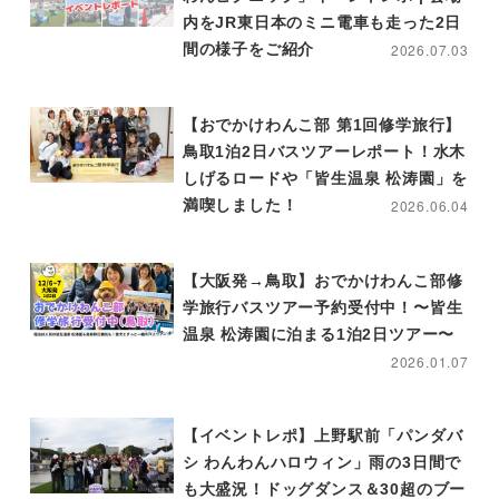
内をJR東日本のミニ電車も走った2日
間の様子をご紹介
2026.07.03
【おでかけわんこ部 第1回修学旅行】
鳥取1泊2日バスツアーレポート！水木
しげるロードや「皆生温泉 松涛園」を
満喫しました！
2026.06.04
【大阪発→鳥取】おでかけわんこ部修
学旅行バスツアー予約受付中！〜皆生
温泉 松涛園に泊まる1泊2日ツアー〜
2026.01.07
【イベントレポ】上野駅前「パンダバ
シ わんわんハロウィン」雨の3日間で
も大盛況！ドッグダンス＆30超のブー