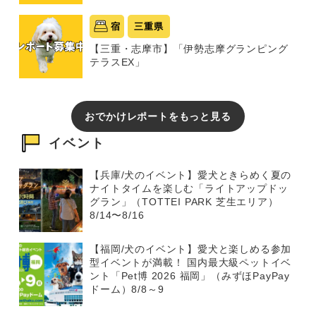
宿
三重県
【三重・志摩市】「伊勢志摩グランピング
テラスEX」
おでかけレポートをもっと見る
イベント
【兵庫/犬のイベント】愛犬ときらめく夏の
ナイトタイムを楽しむ「ライトアップドッ
グラン」（TOTTEI PARK 芝生エリア）
8/14〜8/16
【福岡/犬のイベント】愛犬と楽しめる参加
型イベントが満載！ 国内最大級ペットイベ
ント「Pet博 2026 福岡」（みずほPayPay
ドーム）8/8～9