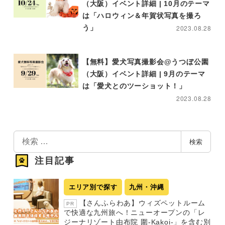
（大阪）イベント詳細 | 10月のテーマ
は「ハロウィン＆年賀状写真を撮ろ
う」
2023.08.28
【無料】愛犬写真撮影会@うつぼ公園
（大阪）イベント詳細 | 9月のテーマ
は「愛犬とのツーショット！」
2023.08.28
検
検索
索
注目記事
エリア別で探す
九州・沖縄
【さんふらわあ】ウィズペットルーム
PR
で快適な九州旅へ！ニューオープンの「レ
ジーナリゾート由布院 圍-Kakoi-」を含む別