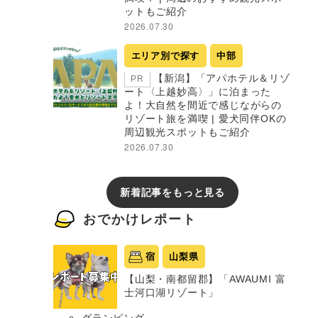
ットもご紹介
2026.07.30
エリア別で探す
中部
【新潟】「アパホテル＆リゾ
PR
ート〈上越妙高〉」に泊まった
よ！大自然を間近で感じながらの
リゾート旅を満喫 | 愛犬同伴OKの
周辺観光スポットもご紹介
2026.07.30
新着記事をもっと見る
おでかけレポート
宿
山梨県
【山梨・南都留郡】「AWAUMI 富
士河口湖リゾート」
グランピング