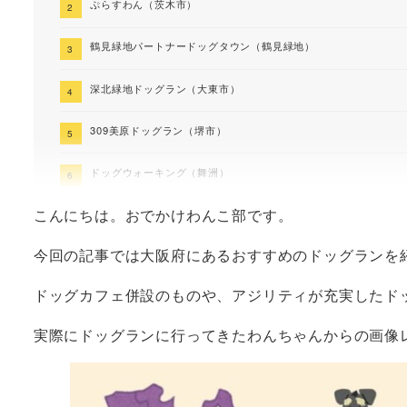
ぷらすわん（茨木市）
鶴見緑地パートナードッグタウン（鶴見緑地）
深北緑地ドッグラン（大東市）
309美原ドッグラン（堺市）
ドッグウォーキング（舞洲）
こんにちは。おでかけわんこ部です。
彩都なないろ公園ドッグラン（箕面市）
今回の記事では大阪府にあるおすすめのドッグランを
GRASS DOG&CAT てんしば店（天王寺）
ドッグカフェ併設のものや、アジリティが充実したド
住之江公園ドッグラン
実際にドッグランに行ってきたわんちゃんからの画像
海とのふれあい広場ドッグラン（堺市）
まとめ