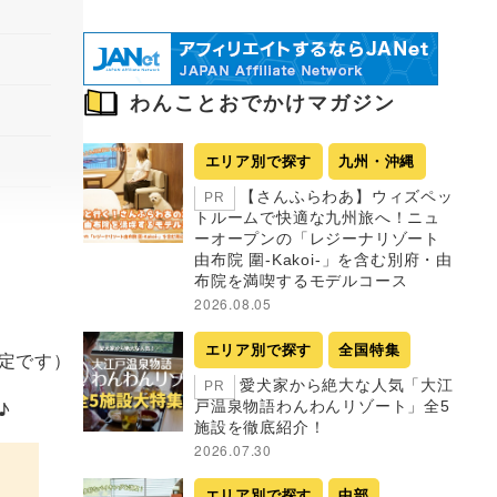
わんことおでかけマガジン
エリア別で探す
九州・沖縄
【さんふらわあ】ウィズペッ
PR
トルームで快適な九州旅へ！ニュ
ーオープンの「レジーナリゾート
由布院 圍-Kakoi-」を含む別府・由
布院を満喫するモデルコース
2026.08.05
エリア別で探す
全国特集
定です）
愛犬家から絶大な人気「大江
PR
♪
戸温泉物語わんわんリゾート」全5
施設を徹底紹介！
2026.07.30
エリア別で探す
中部