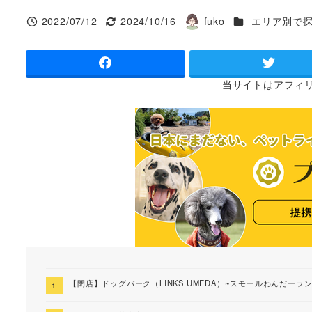
カテゴリー
2022/07/12
2024/10/16
fuko
エリア別で
投稿日
更新日
著
者
-
当サイトは
アフィ
【閉店】ドッグパーク（LINKS UMEDA）~スモールわんだーラ