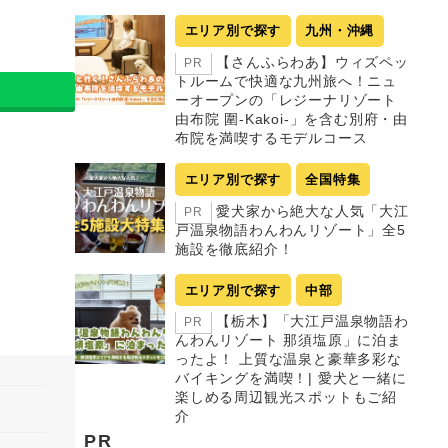
エリア別で探す
九州・沖縄
【さんふらわあ】ウィズペッ
PR
トルームで快適な九州旅へ！ニュ
ーオープンの「レジーナリゾート
由布院 圍-Kakoi-」を含む別府・由
布院を満喫するモデルコース
エリア別で探す
全国特集
愛犬家から絶大な人気「大江
PR
戸温泉物語わんわんリゾート」全5
施設を徹底紹介！
エリア別で探す
中部
【栃木】「大江戸温泉物語わ
PR
んわんリゾート 那須塩原」に泊ま
ったよ！ 上質な温泉と豪華多彩な
バイキングを満喫！| 愛犬と一緒に
楽しめる周辺観光スポットもご紹
介
PR