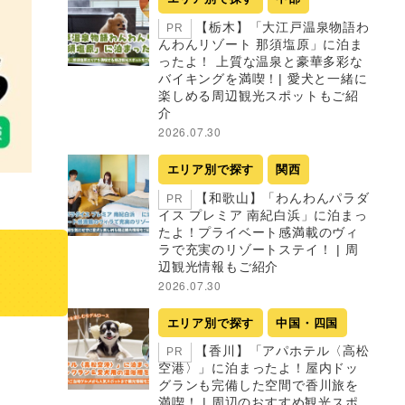
【栃木】「大江戸温泉物語わ
PR
んわんリゾート 那須塩原」に泊ま
ったよ！ 上質な温泉と豪華多彩な
バイキングを満喫！| 愛犬と一緒に
楽しめる周辺観光スポットもご紹
介
2026.07.30
エリア別で探す
関西
【和歌山】「わんわんパラダ
PR
イス プレミア 南紀白浜」に泊まっ
たよ！プライベート感満載のヴィ
ラで充実のリゾートステイ！ | 周
辺観光情報もご紹介
2026.07.30
エリア別で探す
中国・四国
【香川】「アパホテル〈高松
PR
空港〉」に泊まったよ！屋内ドッ
グランも完備した空間で香川旅を
満喫！ | 周辺のおすすめ観光スポ