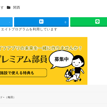
カテゴリー
探す
関西
-
0
リエイトプログラムを
利用しています
ンド~（梅田）