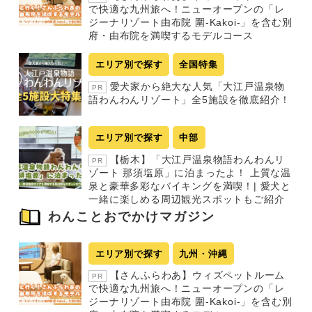
り
で快適な九州旅へ！ニューオープンの「レ
ジーナリゾート由布院 圍-Kakoi-」を含む別
府・由布院を満喫するモデルコース
エリア別で探す
全国特集
愛犬家から絶大な人気「大江戸温泉物
PR
語わんわんリゾート」全5施設を徹底紹介！
エリア別で探す
中部
【栃木】「大江戸温泉物語わんわんリ
PR
ゾート 那須塩原」に泊まったよ！ 上質な温
泉と豪華多彩なバイキングを満喫！| 愛犬と
一緒に楽しめる周辺観光スポットもご紹介
わんことおでかけマガジン
エリア別で探す
九州・沖縄
【さんふらわあ】ウィズペットルーム
PR
で快適な九州旅へ！ニューオープンの「レ
ジーナリゾート由布院 圍-Kakoi-」を含む別