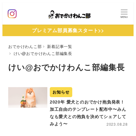
メ
イ
MENU
ン
プレミアム部員募集スタート>>
コ
ン
おでかけわんこ部
新着記事一覧
テ
けい@おでかけわんこ部編集長
ン
ツ
けい@おでかけわんこ部編集長
へ
移
動
お知らせ
2020年 愛犬とのおでかけ抱負発表！
加工自由のテンプレート配布中〜みん
なも愛犬との抱負を決めてシェアして
みよう〜
2023.08.28