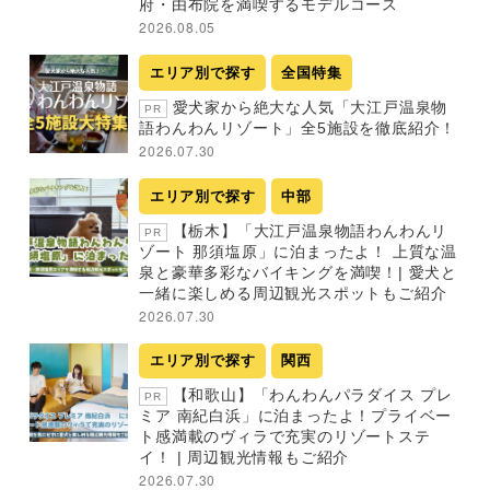
府・由布院を満喫するモデルコース
2026.08.05
エリア別で探す
全国特集
愛犬家から絶大な人気「大江戸温泉物
PR
語わんわんリゾート」全5施設を徹底紹介！
2026.07.30
エリア別で探す
中部
【栃木】「大江戸温泉物語わんわんリ
PR
ゾート 那須塩原」に泊まったよ！ 上質な温
泉と豪華多彩なバイキングを満喫！| 愛犬と
一緒に楽しめる周辺観光スポットもご紹介
2026.07.30
エリア別で探す
関西
【和歌山】「わんわんパラダイス プレ
PR
ミア 南紀白浜」に泊まったよ！プライベー
ト感満載のヴィラで充実のリゾートステ
イ！ | 周辺観光情報もご紹介
2026.07.30