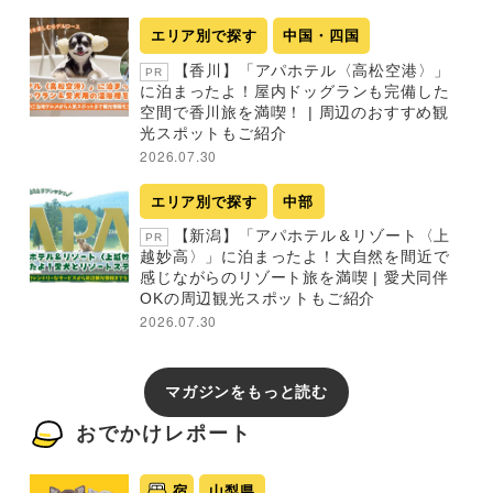
エリア別で探す
中国・四国
【香川】「アパホテル〈高松空港〉」
PR
に泊まったよ！屋内ドッグランも完備した
空間で香川旅を満喫！ | 周辺のおすすめ観
光スポットもご紹介
2026.07.30
エリア別で探す
中部
【新潟】「アパホテル＆リゾート〈上
PR
越妙高〉」に泊まったよ！大自然を間近で
感じながらのリゾート旅を満喫 | 愛犬同伴
OKの周辺観光スポットもご紹介
2026.07.30
マガジンをもっと読む
おでかけレポート
宿
山梨県