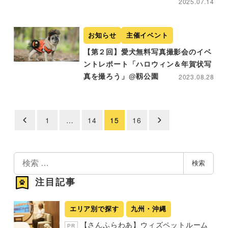
2025.07.14
お知らせ
主催イベント
【第２回】愛犬無料写真撮影会のイベ
ントレポート「ハロウィン＆年賀状写
真を撮ろう」@靱公園
2023.08.28
1
…
14
15
16
投
稿
の
検
検索
索
ペ
注目記事
ー
ジ
エリア別で探す
九州・沖縄
送
【さんふらわあ】ウィズペットルーム
PR