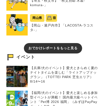
【埼玉・秩父市】「秩父別邸 木叢-
komura-」
岡山県
宿
【岡山・瀬戸内市】「LACOSTA-ラコス
タ-」
おでかけレポートをもっと見る
イベント
【兵庫/犬のイベント】愛犬ときらめく夏の
ナイトタイムを楽しむ「ライトアップドッ
グラン」（TOTTEI PARK 芝生エリア）
8/14〜16
【福岡/犬のイベント】愛犬と楽しめる参加
型イベントが満載！ 国内最大級ペットイベ
ント「Pet博 2026 福岡」（みずほPayPay