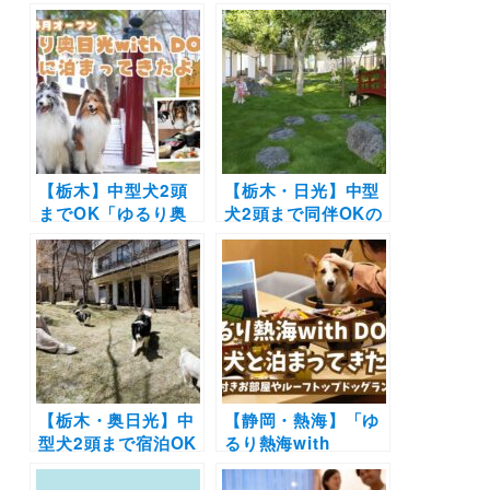
【栃木】中型犬2頭
【栃木・日光】中型
までOK「ゆるり奥
犬2頭まで同伴OKの
日光with DOGS」に
「ゆるり奥日光with
泊まってきたよ！中
DOGS」が2025年4
庭ドッグランやフォ
月29日にオープン！
トブースなど館内で
無料宿泊ご招待キャ
の和の楽しみ満載！
ンペーンの開催も決
定
【栃木・奥日光】中
【静岡・熱海】「ゆ
型犬2頭まで宿泊OK
るり熱海with
の「ゆるり奥日光
DOGS」に愛犬と泊
with DOGS」が
まってきたよ！露天