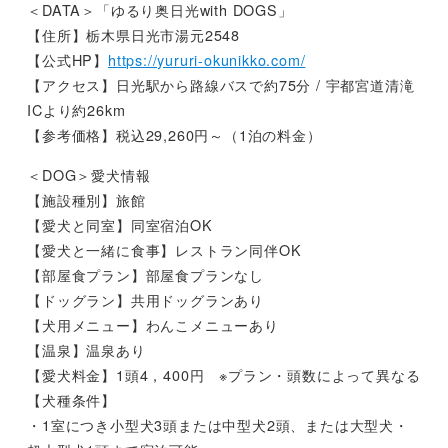
＜DATA＞「ゆるり奥日光with DOGS」
【住所】栃木県日光市湯元2548
【公式HP】
https://yururi-okunikko.com/
【アクセス】日光駅から路線バスで約75分 / 宇都宮道清滝
ICより約26km
【参考価格】税込29,260円～（1泊の料金）
＜DOG＞愛犬情報
【施設種別】旅館
【愛犬と同室】同室宿泊OK
【愛犬と一緒に食事】レストラン同伴OK
【部屋食プラン】部屋食プランなし
【ドッグラン】共用ドッグランあり
【犬用メニュー】わんこメニューあり
【温泉】温泉あり
【愛犬料金】1頭4，400円 ※プラン・頭数によって異なる
【犬種条件】
・1室につき小型犬3頭または中型犬2頭、または大型犬・