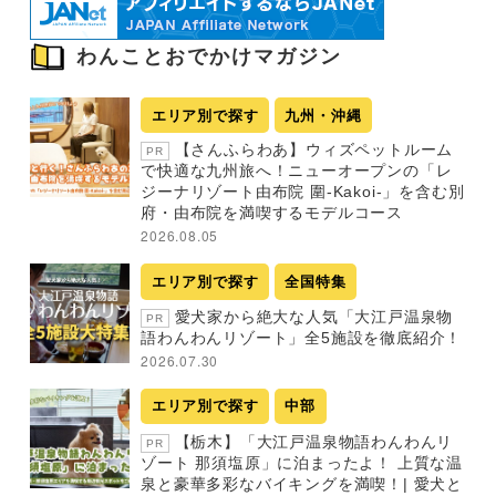
わんことおでかけマガジン
エリア別で探す
九州・沖縄
【さんふらわあ】ウィズペットルーム
PR
で快適な九州旅へ！ニューオープンの「レ
ジーナリゾート由布院 圍-Kakoi-」を含む別
府・由布院を満喫するモデルコース
2026.08.05
エリア別で探す
全国特集
愛犬家から絶大な人気「大江戸温泉物
PR
語わんわんリゾート」全5施設を徹底紹介！
2026.07.30
エリア別で探す
中部
【栃木】「大江戸温泉物語わんわんリ
PR
ゾート 那須塩原」に泊まったよ！ 上質な温
泉と豪華多彩なバイキングを満喫！| 愛犬と