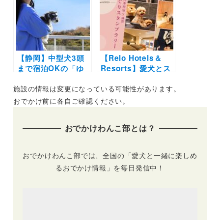
個室のレストランで
光編）の予約受付ス
ずっと一緒の思い出
タート！わんこと春
を♪
を満喫しよう
【静岡】中型犬3頭
【Relo Hotels＆
まで宿泊OKの「ゆ
Resorts】愛犬とス
るり熱海with
タンプを集めて夕食
施設の情報は変更になっている可能性があります。
DOGS」が2024年
無料券をゲット！ 熱
12月オープン！開業
海や箱根など7施設
おでかけ前に各自ご確認ください。
を記念したお得なプ
で“湯めぐりスタン
ランの販売も開始
プラリー”キャンペ
おでかけわんこ部とは？
ーン開催
おでかけわんこ部では、全国の「愛犬と一緒に楽しめ
るおでかけ情報」を毎日発信中！