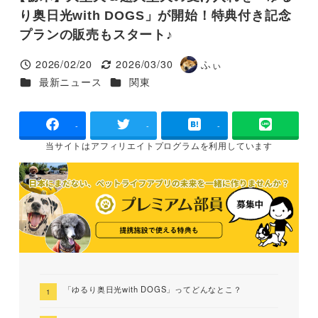
り奥日光with DOGS」が開始！特典付き記念
プランの販売もスタート♪
2026/02/20
2026/03/30
ふぃ
投稿日
更新日
著
カテゴリー
カテゴリー
最新ニュース
関東
者
-
-
-
当サイトは
アフィリエイトプログラムを
利用しています
「ゆるり奥日光with DOGS」ってどんなとこ？