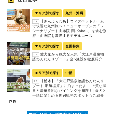
エリア別で探す
九州・沖縄
【さんふらわあ】ウィズペットルーム
PR
で快適な九州旅へ！ニューオープンの「レ
ジーナリゾート由布院 圍-Kakoi-」を含む別
府・由布院を満喫するモデルコース
エリア別で探す
全国特集
愛犬家から絶大な人気「大江戸温泉物
PR
語わんわんリゾート」全5施設を徹底紹介！
エリア別で探す
中部
【栃木】「大江戸温泉物語わんわんリ
PR
ゾート 那須塩原」に泊まったよ！ 上質な温
泉と豪華多彩なバイキングを満喫！| 愛犬と
一緒に楽しめる周辺観光スポットもご紹介
PR