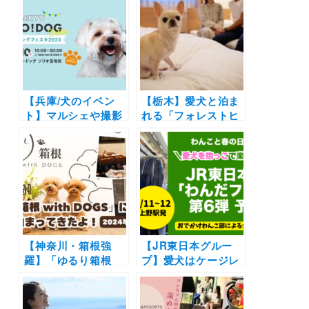
2025年4月29日オー
風呂付きお部屋やル
プン！最大10％OFF
ーフトップドッグラ
の特別な記念プラン
ンを大満喫
の販売も開始
【兵庫/犬のイベン
【栃木】愛犬と泊ま
ト】マルシェや撮影
れる「フォレストヒ
会にワークショップ
ルズ那須」宿泊券な
など盛りだくさん
どが当たるキャンペ
「阪急ハロードッグ
ーンも開催！【With
フェスタ 2023 秋」
DOGs Club】会員
（阪急ハロードッグ
数1万人突破＆LINE
ソリオ宝塚店）
公式アカウント開設
【神奈川・箱根強
【JR東日本グルー
羅】「ゆるり箱根
プ】愛犬はケージレ
with DOGS」に愛犬
スで乗車OK！大注
と泊まってきたよ！
目の『わんだフル
屋内ドッグラン＆半
TRAIN』第6弾（日