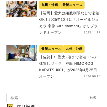
九州・沖縄
最新ニュース
【福岡】愛犬は頭数制限なしで宿泊
OK！2025年10月に「オーベルジュ
カラ 宗像 with ritomaru」がリブラ
2025.11.17
ンドオープン
最新ニュース
九州・沖縄
【佐賀】中型犬2頭まで宿泊OKの一
棟貸しヴィラ「神籬 HIMOROGI
KARATSU001」が2026年4月25日
2026.06.10
オープン！
検
検索
索
注目記事