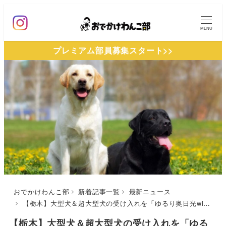
メ
イ
MENU
ン
プレミアム部員募集スタート>>
コ
ン
テ
ン
ツ
へ
移
動
おでかけわんこ部
新着記事一覧
最新ニュース
【栃木】大型犬＆超大型犬の受け入れを「ゆるり奥日光with DOGS」が開始！特典付き記念プランの販売もスタート♪
【栃木】大型犬＆超大型犬の受け入れを「ゆる