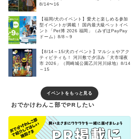
8/14〜16
【福岡/犬のイベント】愛犬と楽しめる参加
型イベントが満載！ 国内最大級ペットイベ
ント「Pet博 2026 福岡」（みずほPayPay
ドーム）8/8～9
【8/14～15/犬のイベント】マルシェやアク
ティビティも！ 河川敷で夕涼み「犬市場夜
市 2026」（岡崎城公園乙川河川緑地）8/14
～15
イベントをもっと見る
おでかけわんこ部でPRしたい