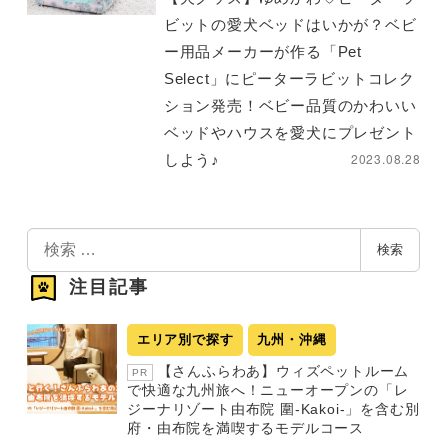
ビットの愛犬ベッドはいかが？ベビ
ー用品メーカーが作る「Pet
Select」にピーターラビットコレク
ション発売！ベビー品質のかわいい
ベッドやハウスを愛犬にプレゼント
2023.08.28
しよう♪
検
検索
索
注目記事
エリア別で探す
九州・沖縄
【さんふらわあ】ウィズペットルーム
PR
で快適な九州旅へ！ニューオープンの「レ
ジーナリゾート由布院 圍-Kakoi-」を含む別
府・由布院を満喫するモデルコース