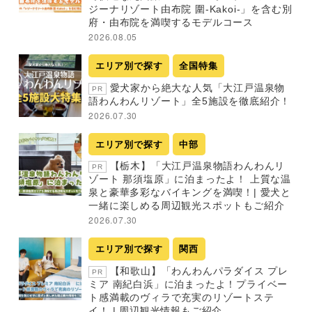
ジーナリゾート由布院 圍-Kakoi-」を含む別
府・由布院を満喫するモデルコース
2026.08.05
エリア別で探す
全国特集
愛犬家から絶大な人気「大江戸温泉物
PR
語わんわんリゾート」全5施設を徹底紹介！
2026.07.30
エリア別で探す
中部
【栃木】「大江戸温泉物語わんわんリ
PR
ゾート 那須塩原」に泊まったよ！ 上質な温
泉と豪華多彩なバイキングを満喫！| 愛犬と
一緒に楽しめる周辺観光スポットもご紹介
2026.07.30
エリア別で探す
関西
【和歌山】「わんわんパラダイス プレ
PR
ミア 南紀白浜」に泊まったよ！プライベー
ト感満載のヴィラで充実のリゾートステ
イ！ | 周辺観光情報もご紹介