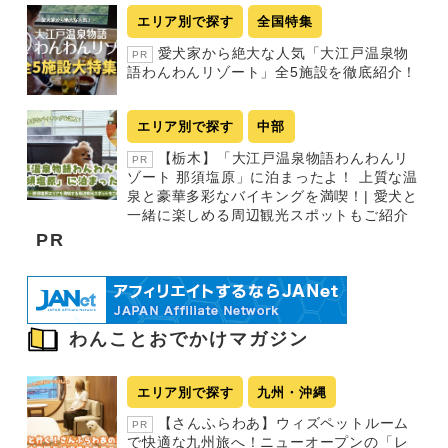
エリア別で探す
全国特集
愛犬家から絶大な人気「大江戸温泉物
PR
語わんわんリゾート」全5施設を徹底紹介！
エリア別で探す
中部
【栃木】「大江戸温泉物語わんわんリ
PR
ゾート 那須塩原」に泊まったよ！ 上質な温
泉と豪華多彩なバイキングを満喫！| 愛犬と
一緒に楽しめる周辺観光スポットもご紹介
PR
わんことおでかけマガジン
エリア別で探す
九州・沖縄
【さんふらわあ】ウィズペットルーム
PR
で快適な九州旅へ！ニューオープンの「レ