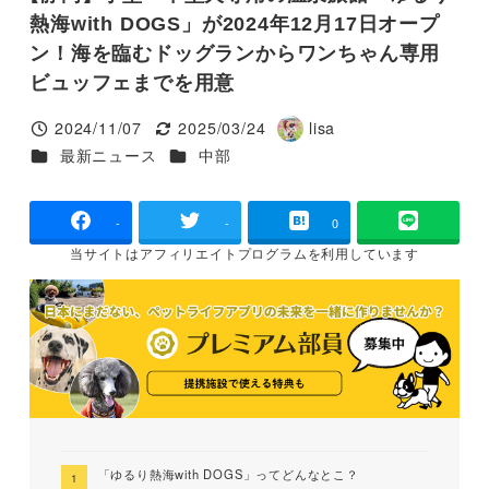
熱海with DOGS」が2024年12月17日オープ
ン！海を臨むドッグランからワンちゃん専用
ビュッフェまでを用意
2024/11/07
2025/03/24
lisa
投稿日
更新日
著
カテゴリー
カテゴリー
最新ニュース
中部
者
-
-
0
当サイトは
アフィリエイトプログラムを
利用しています
「ゆるり熱海with DOGS」ってどんなとこ？