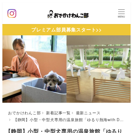
メ
イ
MENU
ン
プレミアム部員募集スタート>>
コ
ン
テ
ン
ツ
へ
移
動
おでかけわんこ部
新着記事一覧
最新ニュース
【静岡】小型・中型犬専用の温泉旅館「ゆるり熱海with DOGS」が2024年12月17日オープン！海を臨むドッグランからワンちゃん専用ビュッフェまでを用意
【静岡】小型・中型犬専用の温泉旅館「ゆるり