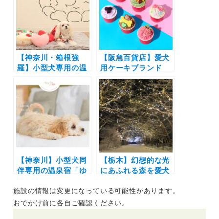
DOGs Club】会員
チキン」が期間限定
数1万人突破＆LINE
割引キャンペーン実
公式アカウント開設
施
【神奈川・箱根強
【阪急百貨店】愛犬
羅】小型犬専用の温
用ケーキブランド
泉旅館「ゆるり箱根
「CAKE LINK FOR
with DOGS」が
DOGS」が誕生！全
2024年8月10日オー
国宅配サービスも◎
プン！最大20％OFF
の記念プランの販売
も開始
【神奈川】小型犬同
【栃木】幻想的な光
伴専用の温泉宿「ゆ
にあふれる森を愛犬
るり箱根with
とお散歩♪犬と泊ま
施設の情報は変更になっている可能性があります。
DOGS」が2024年8
れる「ホテルフォレ
月オープン！食事も
ストヒルズ那須 with
おでかけ前に各自ご確認ください。
温泉も愛犬と一緒に
Dogs」でイルミネ