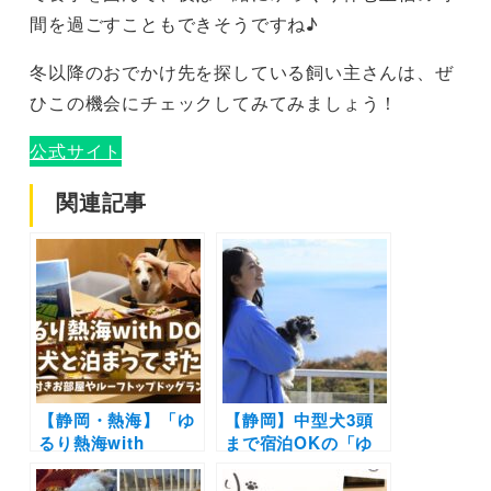
間を過ごすこともできそうですね♪
冬以降のおでかけ先を探している飼い主さんは、ぜ
ひこの機会にチェックしてみてみましょう！
公式サイト
関連記事
【静岡・熱海】「ゆ
【静岡】中型犬3頭
るり熱海with
まで宿泊OKの「ゆ
DOGS」に愛犬と泊
るり熱海with
まってきたよ！露天
DOGS」が2024年