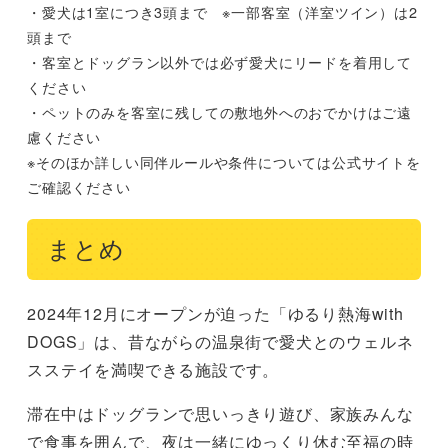
・愛犬は1室につき3頭まで ※一部客室（洋室ツイン）は2
頭まで
・客室とドッグラン以外では必ず愛犬にリードを着用して
ください
・ペットのみを客室に残しての敷地外へのおでかけはご遠
慮ください
※そのほか詳しい同伴ルールや条件については公式サイトを
ご確認ください
まとめ
2024年12月にオープンが迫った「ゆるり熱海with
DOGS」は、昔ながらの温泉街で愛犬とのウェルネ
スステイを満喫できる施設です。
滞在中はドッグランで思いっきり遊び、家族みんな
で食事を囲んで、夜は一緒にゆっくり休む至福の時