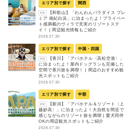
エリア別で探す
関西
【和歌山】「わんわんパラダイス プレ
PR
ミア 南紀白浜」に泊まったよ！プライベー
ト感満載のヴィラで充実のリゾートステ
イ！ | 周辺観光情報もご紹介
2026.07.30
エリア別で探す
中国・四国
【香川】「アパホテル〈高松空港〉」
PR
に泊まったよ！屋内ドッグランも完備した
空間で香川旅を満喫！ | 周辺のおすすめ観
光スポットもご紹介
2026.07.30
エリア別で探す
中部
【新潟】「アパホテル＆リゾート〈上
PR
越妙高〉」に泊まったよ！大自然を間近で
感じながらのリゾート旅を満喫 | 愛犬同伴
OKの周辺観光スポットもご紹介
2026.07.30