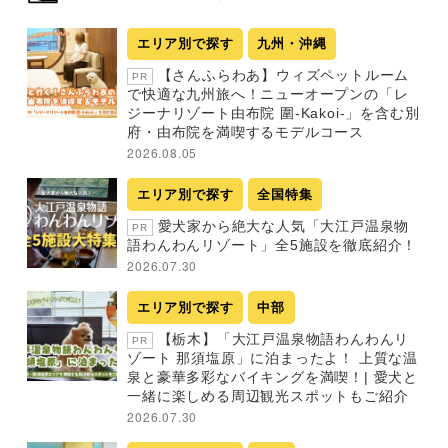
エリア別で探す
九州・沖縄
【さんふらわあ】ウィズペットルーム
PR
で快適な九州旅へ！ニューオープンの「レ
ジーナリゾート由布院 圍-Kakoi-」を含む別
府・由布院を満喫するモデルコース
2026.08.05
エリア別で探す
全国特集
愛犬家から絶大な人気「大江戸温泉物
PR
語わんわんリゾート」全5施設を徹底紹介！
2026.07.30
エリア別で探す
中部
【栃木】「大江戸温泉物語わんわんリ
PR
ゾート 那須塩原」に泊まったよ！ 上質な温
泉と豪華多彩なバイキングを満喫！| 愛犬と
一緒に楽しめる周辺観光スポットもご紹介
2026.07.30