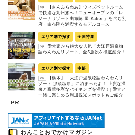
【さんふらわあ】ウィズペットルーム
PR
で快適な九州旅へ！ニューオープンの「レ
ジーナリゾート由布院 圍-Kakoi-」を含む別
府・由布院を満喫するモデルコース
エリア別で探す
全国特集
愛犬家から絶大な人気「大江戸温泉物
PR
語わんわんリゾート」全5施設を徹底紹介！
エリア別で探す
中部
【栃木】「大江戸温泉物語わんわんリ
PR
ゾート 那須塩原」に泊まったよ！ 上質な温
泉と豪華多彩なバイキングを満喫！| 愛犬と
一緒に楽しめる周辺観光スポットもご紹介
PR
わんことおでかけマガジン