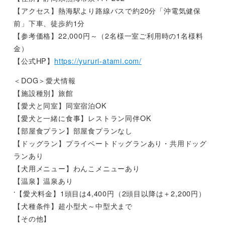
【アクセス】熱海駅より路線バスで約20分「沖電気健保
前」下車、徒歩約1分
【参考価格】22,000円～（2名様一室ご利用時の1名様料
金）
【公式HP】
https://yururi-atami.com/
＜DOG＞愛犬情報
【施設種別】旅館
【愛犬と同室】同室宿泊OK
【愛犬と一緒に食事】レストラン同伴OK
【部屋食プラン】部屋食プランなし
【ドッグラン】プライベートドッグランあり・共用ドッグ
ランあり
【犬用メニュー】わんこメニューあり
【温泉】温泉あり
‘【愛犬料金】1頭目は4,400円（2頭目以降は＋2,200円）
【犬種条件】超小型犬～中型犬まで
【その他】