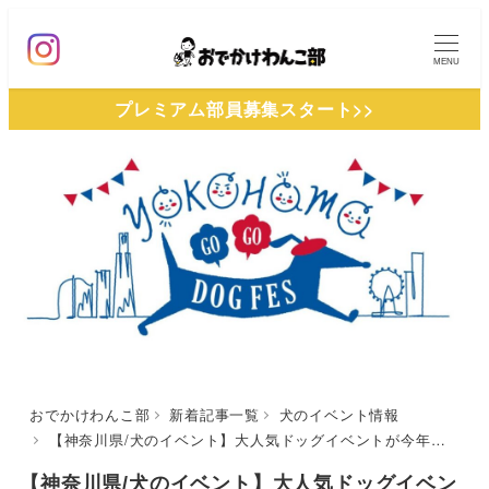
メ
イ
MENU
ン
プレミアム部員募集スタート>>
コ
ン
テ
ン
ツ
へ
移
動
おでかけわんこ部
新着記事一覧
犬のイベント情報
【神奈川県/犬のイベント】大人気ドッグイベントが今年も開催！「YOKOHAMA GOGO DOG FES 2025 Autumn」（パシフィコ横浜 臨港パーク）11/1～11/3
【神奈川県/犬のイベント】大人気ドッグイベン