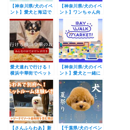
【神奈川県/犬のイベ
【神奈川県/犬のイベ
ント】愛犬と海辺で
ント】ワンちゃん向
お買い物と散歩を満
けの「犬夜市～イヌ
喫「MARINE &
ヨイチ～」も開催
WALK YOKOHAMA
「BAY WALK
ドッグマルシェ」
MARKET 2025」
（MARINE &
（横浜赤レンガ倉
WALK
庫）7/19〜7/21
YOKOHAMA）1/18
〜1/19
愛犬連れで行ける！
【神奈川県/犬のイベ
横浜中華街でペット
ント】愛犬と一緒に
OKのお店14選｜店
ハロウィン一色の赤
内可で飲茶や食べ放
レンガに！「BAY
題ランチに高級食材
WALK MARKET
のコース料理も
2025」（横浜赤レン
ガ倉庫）10/11～
10/13
【さんふらわあ】新
【千葉県/犬のイベン