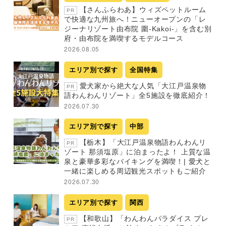
【さんふらわあ】ウィズペットルーム
PR
で快適な九州旅へ！ニューオープンの「レ
ジーナリゾート由布院 圍-Kakoi-」を含む別
府・由布院を満喫するモデルコース
2026.08.05
エリア別で探す
全国特集
愛犬家から絶大な人気「大江戸温泉物
PR
語わんわんリゾート」全5施設を徹底紹介！
2026.07.30
エリア別で探す
中部
【栃木】「大江戸温泉物語わんわんリ
PR
ゾート 那須塩原」に泊まったよ！ 上質な温
泉と豪華多彩なバイキングを満喫！| 愛犬と
一緒に楽しめる周辺観光スポットもご紹介
2026.07.30
エリア別で探す
関西
【和歌山】「わんわんパラダイス プレ
PR