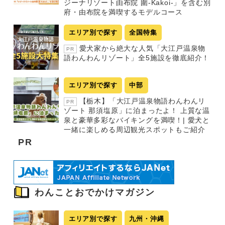
ジーナリゾート由布院 圍-Kakoi-」を含む別
府・由布院を満喫するモデルコース
エリア別で探す
全国特集
愛犬家から絶大な人気「大江戸温泉物
PR
語わんわんリゾート」全5施設を徹底紹介！
エリア別で探す
中部
【栃木】「大江戸温泉物語わんわんリ
PR
ゾート 那須塩原」に泊まったよ！ 上質な温
泉と豪華多彩なバイキングを満喫！| 愛犬と
一緒に楽しめる周辺観光スポットもご紹介
PR
わんことおでかけマガジン
エリア別で探す
九州・沖縄