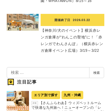
園・WHATAWON）8/15～16
開催終了日
2026.03.22
【神奈川/犬のイベント】横浜赤レ
ンガ倉庫が“わんこの聖地”に！「赤
レンガでわんさんぽ」（横浜赤レン
ガ倉庫イベント広場）3/19～3/22
検
検索
索
注目記事
エリア別で探す
九州・沖縄
【さんふらわあ】ウィズペットルーム
PR
で快適な九州旅へ！ニューオープンの「レ