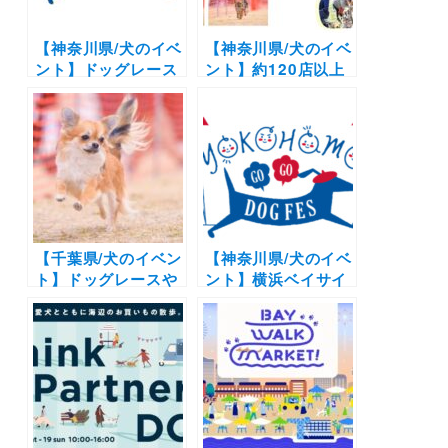
【神奈川県/犬のイベ
【神奈川県/犬のイベ
ント】ドッグレース
ント】約120店以上
や愛犬同伴クルージ
の店舗が出店
ングも
「YOKOHAMA
「YOKOHAMA
GOGO DOG FES
GOGO DOG FES
2024 春」（臨港パ
2024 Autumn」
ーク）天然芝ドッグ
（臨港パーク）
ランも！4/20-4/21
11/2・3開催
【千葉県/犬のイベン
【神奈川県/犬のイベ
ト】ドッグレースや
ント】横浜ベイサイ
マルシェも！
ド最大級ドッグイベ
「GOGO DOG FES
ント！ドッグランや
in 三井アウトレット
マルシェなど1日中
パーク 木更津」5/17
愛犬と遊べる |
～5/18（アンバサダ
「YOKOHAMA GO
ー応募は4/6まで）
GO DOG FES
2022」（臨港パー
ク）4/16・17開催！