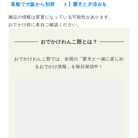
造船で大阪から別府
ト】愛犬と夕涼みを
へ！ウィズペットル
満喫！「THE DOG
施設の情報は変更になっている可能性があります。
ーム体験レポート |
FES -犬と夏祭り-」
レジーナリゾート由
（白井総合公園）
おでかけ前に各自ご確認ください。
布院に泊まるモデル
8/9・8/11・8/16
コース
おでかけわんこ部とは？
おでかけわんこ部では、全国の「愛犬と一緒に楽しめ
るおでかけ情報」を毎日発信中！