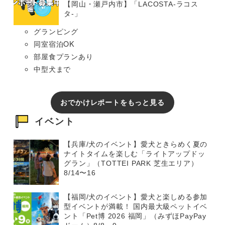
【岡山・瀬戸内市】「LACOSTA-ラコス
タ-」
グランピング
同室宿泊OK
部屋食プランあり
中型犬まで
おでかけレポートをもっと見る
イベント
【兵庫/犬のイベント】愛犬ときらめく夏の
ナイトタイムを楽しむ「ライトアップドッ
グラン」（TOTTEI PARK 芝生エリア）
8/14〜16
【福岡/犬のイベント】愛犬と楽しめる参加
型イベントが満載！ 国内最大級ペットイベ
ント「Pet博 2026 福岡」（みずほPayPay