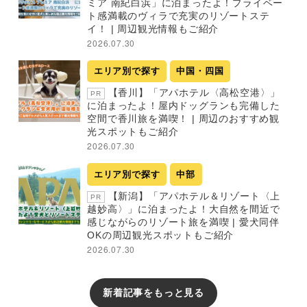
ミア 南紀白浜」に泊まったよ！プライベー
ト感満載のヴィラで充実のリゾートステ
イ！ | 周辺観光情報もご紹介
2026.07.30
エリア別で探す
中国・四国
【香川】「アパホテル〈高松空港〉」
PR
に泊まったよ！屋内ドッグランも完備した
空間で香川旅を満喫！ | 周辺のおすすめ観
光スポットもご紹介
2026.07.30
エリア別で探す
中部
【新潟】「アパホテル＆リゾート〈上
PR
越妙高〉」に泊まったよ！大自然を間近で
感じながらのリゾート旅を満喫 | 愛犬同伴
OKの周辺観光スポットもご紹介
2026.07.30
新着記事をもっと見る