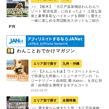
【栃木】「大江戸温泉物語わんわんリ
PR
ゾート 那須塩原」に泊まったよ！ 上質な温
泉と豪華多彩なバイキングを満喫！| 愛犬と
一緒に楽しめる周辺観光スポットもご紹介
PR
わんことおでかけマガジン
エリア別で探す
九州・沖縄
【さんふらわあ】ウィズペットルーム
PR
で快適な九州旅へ！ニューオープンの「レ
ジーナリゾート由布院 圍-Kakoi-」を含む別
府・由布院を満喫するモデルコース
2026.08.07
エリア別で探す
全国特集
愛犬家から絶大な人気「大江戸温泉物
PR