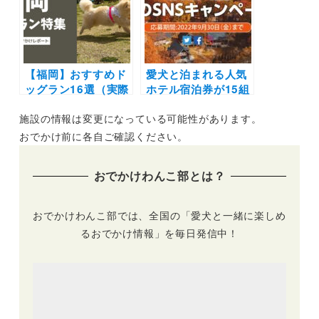
かけレポートを紹
マンによる撮影会も
介！
開催！「FLAFFY
Marche vol.2」
（大阪梅田 HERBIS
【福岡】おすすめド
広場・渋谷区立北谷
愛犬と泊まれる人気
ッグラン16選（実際
公園）
ホテル宿泊券が15組
のおでかけレポ付
30名様に当たる！セ
施設の情報は変更になっている可能性があります。
き）ドッグプールや
ラヴィリゾート泉郷
BBQ施設併設の施設
公式SNSにて「秋の
おでかけ前に各自ご確認ください。
も！
SNSキャンペーン」
開催中！（9月末ま
おでかけわんこ部とは？
で）
おでかけわんこ部では、全国の「愛犬と一緒に楽しめ
るおでかけ情報」を毎日発信中！