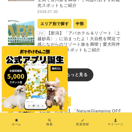
光スポットもご紹介
2026.07.30
エリア別で探す
中部
【新潟】「アパホテル＆リゾート〈上
PR
越妙高〉」に泊まったよ！大自然を間近で
感じながらのリゾート旅を満喫 | 愛犬同伴
OKの周辺観光スポットもご紹介
2026.07.30
新着記事をもっと見る
おでかけレポート
宿
三重県
【三重・尾鷲市】「NatureGlamping OFF
LEEK オフリーク」
×
ホーム
検索
部員登録
マイページ
グランピング