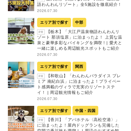
語わんわんリゾート」全5施設を徹底紹介！
2026.07.30
エリア別で探す
中部
【栃木】「大江戸温泉物語わんわんリ
PR
ゾート 那須塩原」に泊まったよ！ 上質な温
泉と豪華多彩なバイキングを満喫！| 愛犬と
一緒に楽しめる周辺観光スポットもご紹介
2026.07.30
エリア別で探す
関西
【和歌山】「わんわんパラダイス プレ
PR
ミア 南紀白浜」に泊まったよ！プライベー
ト感満載のヴィラで充実のリゾートステ
イ！ | 周辺観光情報もご紹介
2026.07.30
エリア別で探す
中国・四国
【香川】「アパホテル〈高松空港〉」
PR
に泊まったよ！屋内ドッグランも完備した
空間で香川旅を満喫！ | 周辺のおすすめ観