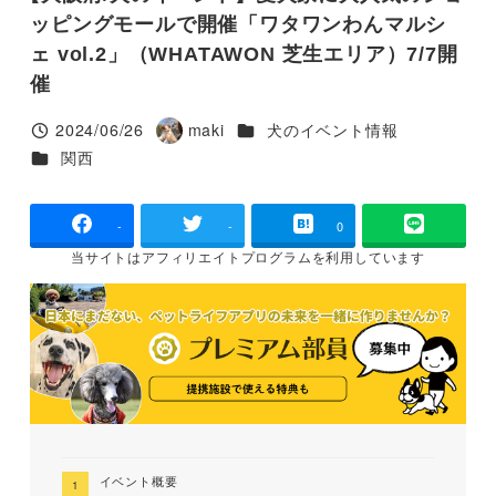
ッピングモールで開催「ワタワンわんマルシ
ェ vol.2」（WHATAWON 芝生エリア）7/7開
催
カテゴリー
2024/06/26
maki
犬のイベント情報
投稿日
著
カテゴリー
関西
者
-
-
0
当サイトは
アフィリエイトプログラムを
利用しています
イベント概要