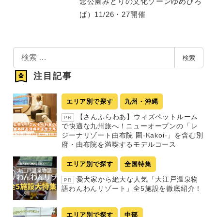
念公園みどりの文化ゾーンゆめひろ
ば）11/26・27開催
検
検索
索
注目記事
エリア別で探す
九州・沖縄
【さんふらわあ】ウィズペットルーム
PR
で快適な九州旅へ！ニューオープンの「レ
ジーナリゾート由布院 圍-Kakoi-」を含む別
府・由布院を満喫するモデルコース
エリア別で探す
全国特集
愛犬家から絶大な人気「大江戸温泉物
PR
語わんわんリゾート」全5施設を徹底紹介！
エリア別で探す
中部