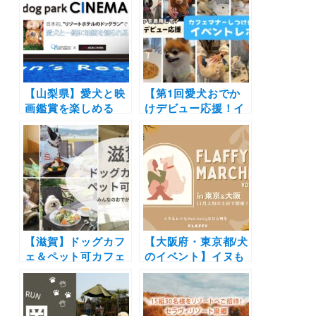
「dog park」が誕
ーアルが決定！サイ
生！各ホテルごとに
ズ別ランを設置！フ
異なるデザイン＆コ
ォトジェニックな写
ンセプトのフォトブ
真が撮影できるスポ
ースも新設
ットも♩
【山梨県】愛犬と映
【第1回愛犬おでか
画鑑賞を楽しめる
けデビュー応援！イ
「dog park
ベントレポ】カフェ
CINEMA」が
マナーのポイント・
「Wan’s Resort 山
基本のしつけ・マナ
中湖」にて9月9日開
ーウェアの履かせ方
催！dog park無料開
をみんなで楽しく学
放＆プロカメラマン
びました
のフォトサービスも
【滋賀】ドッグカフ
【大阪府・東京都/犬
ェ＆ペット可カフェ
のイベント】イヌも
22選 | 琵琶湖が見え
ヒトも一緒に楽しめ
るカフェやドッグラ
るマルシェイベン
ン付きのカフェなど
ト！犬種＆特徴別オ
実際の愛犬とのおで
フ会・プロのカメラ