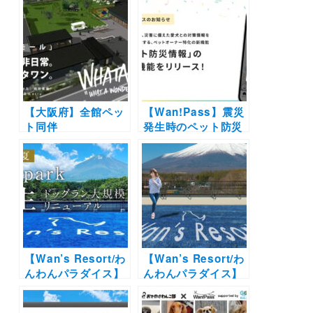
【大阪府】全館ペッ
【Wan!Pass】震災
ト同伴
発生時のペット防災
OK「WHATAWON
を支援する機能を追
」を徹底取材！フー
加！知識や情報を学
ドコートもOK？同
んで愛犬との同行避
伴マナーやルール
難に備えよう！
は？
【Wan’s Resort/わ
【Wan’s Resort/わ
んわんパラダイス】
んわんパラダイス】
ドッグランを大幅リ
今夏より各施設の屋
ニューアルした
外ドッグランリニュ