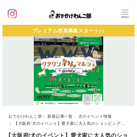
メ
イ
MENU
ン
プレミアム部員募集スタート>>
コ
ン
テ
ン
ツ
へ
移
動
おでかけわんこ部
新着記事一覧
犬のイベント情報
【大阪府/犬のイベント】愛犬家に大人気のショッピングモールで開催「ワタワンわんマルシェ vol.2」（WHATAWON 芝生エリア）7/7開催
【大阪府/犬のイベント】愛犬家に大人気のショ