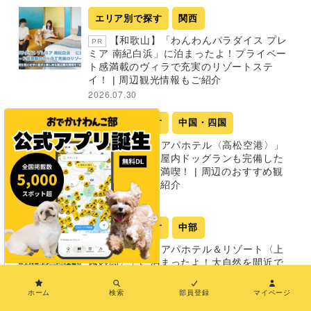
エリア別で探す
関西
【和歌山】「わんわんパラダイス プレ
PR
ミア 南紀白浜」に泊まったよ！プライベー
ト感満載のヴィラで充実のリゾートステ
イ！ | 周辺観光情報もご紹介
2026.07.30
エリア別で探す
中国・四国
【香川】「アパホテル〈高松空港〉」
PR
に泊まったよ！屋内ドッグランも完備した
空間で香川旅を満喫！ | 周辺のおすすめ観
光スポットもご紹介
2026.07.30
エリア別で探す
中部
【新潟】「アパホテル＆リゾート〈上
PR
越妙高〉」に泊まったよ！大自然を間近で
×
感じながらのリゾート旅を満喫 | 愛犬同伴
OKの周辺観光スポットもご紹介
ホーム
検索
部員登録
マイページ
2026.07.30