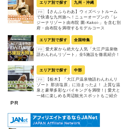
エリア別で探す
九州・沖縄
【さんふらわあ】ウィズペットルーム
PR
で快適な九州旅へ！ニューオープンの「レ
ジーナリゾート由布院 圍-Kakoi-」を含む別
府・由布院を満喫するモデルコース
エリア別で探す
全国特集
愛犬家から絶大な人気「大江戸温泉物
PR
語わんわんリゾート」全5施設を徹底紹介！
エリア別で探す
中部
【栃木】「大江戸温泉物語わんわんリ
PR
ゾート 那須塩原」に泊まったよ！ 上質な温
泉と豪華多彩なバイキングを満喫！| 愛犬と
一緒に楽しめる周辺観光スポットもご紹介
PR