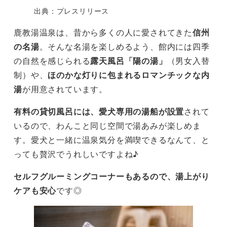
出典：プレスリリース
鹿教湯温泉は、昔から多くの人に愛されてきた
信州
の名湯
。そんな名湯を楽しめるよう、館内には四季
の自然を感じられる
露天風呂「陽の湯」
（男女入替
制）や、
ほのかな灯りに包まれるロマンチックな内
湯
が用意されています。
有料の貸切風呂には、愛犬専用の湯船が設置
されて
いるので、わんこと同じ空間で湯あみが楽しめま
す。愛犬と一緒に温泉気分を満喫できるなんて、と
っても贅沢でうれしいですよね♪
セルフグルーミングコーナーもあるので、湯上がり
ケアも安心
です◎