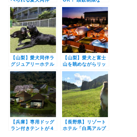
OKの宿10選！ズワ
し！ 全棟プライベー
イガニや松葉ガニな
トドッグラン付き＆
ど冬の味覚を味わお
富士山ビューの宿
う♪
「Solana富士御殿
場」がオープン！
【山梨】愛犬同伴ラ
【山梨】愛犬と富士
グジュアリーホテル
山を眺めながらリッ
「レジーナリゾート
チな滞在「プライベ
山中湖」が2025年7
ートヴィラグランピ
月オープン！ 富士山
ング富士山中湖 」
ビュー＆天然温泉付
11月26日オープン！
き
関東初の全棟に温
泉・プール・ファイ
ヤーピットを備えた
客室で♪サイズ制
【兵庫】専用ドッグ
限・頭数制限なし
【長野県】リゾート
ラン付きテントが４
ホテル「白馬アルプ
棟！「リバーサイド
スホテル」に9室の