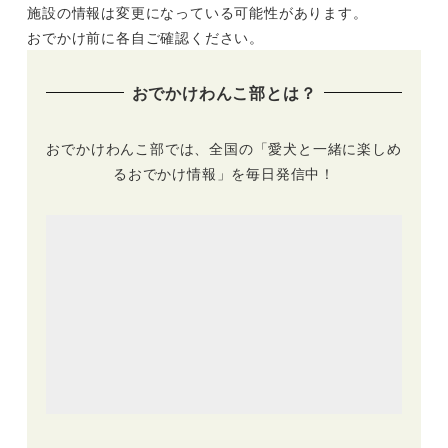
施設の情報は変更になっている可能性があります。
グランピング猪名川-
ペット同伴OK客室
inagawa-」はサイ
＆芝生のドッグラン
おでかけ前に各自ご確認ください。
ズ・頭数制限なし｜
新設！通年型のペッ
2023年6月オープン
トフレンドリー・リ
おでかけわんこ部とは？
ゾート化へ
おでかけわんこ部では、全国の「愛犬と一緒に楽しめ
るおでかけ情報」を毎日発信中！