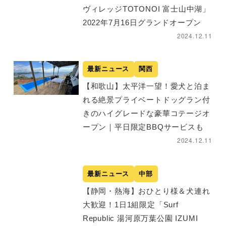
ヴィレッジTOTONOI 富士山中湖」
2022年7月16日グランドオープン
2024.12.11
最新ニュース
関西
【和歌山】太平洋一望！愛犬と泊ま
れる絶景プライベートドッグラン付
きのハイグレードな豪華コテージ​オ
ープン｜平日限定BBQサービスも
2024.12.11
最新ニュース
中部
【静岡・熱海】おひとり様＆犬連れ
大歓迎！1日1組限定「Surf
Republic 湯河原万葉公園 IZUMI