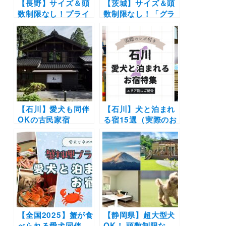
【長野】サイズ＆頭
【茨城】サイズ＆頭
数制限なし！プライ
数制限なし！「グラ
ベートドッグラン付
ンピングサウナ –
きのトレーラーハウ
SISU（シス）-」4月
ス宿泊施設「Solana
18日オープン！プラ
軽井沢別邸」オープ
イベートドッグラン
ン
付き
【石川】愛犬も同伴
【石川】犬と泊まれ
OKの古民家宿
る宿15選（実際のお
「【YADO SEN －
でかけレポあり）温
仙－ KOMATSU】」
泉宿や一棟貸切など
が2025年7月オープ
おすすめの施設を厳
ン！プライベートサ
選
ウナを完備した棟
も！
【全国2025】蟹が食
【静岡県】超大型犬
べられる愛犬同伴
OK！ 頭数制限な