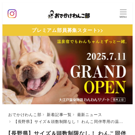
メ
イ
MENU
ン
プレミアム部員募集スタート>>
コ
ン
テ
ン
ツ
へ
移
動
おでかけわんこ部
新着記事一覧
最新ニュース
【長野県】サイズ＆頭数制限なし！ わんこ同伴専用の温泉宿「大江戸温泉物語わんわんリゾート 信州上田」が2025年7月オープン！
【長野県】サイズ＆頭数制限なし！ わんこ同伴