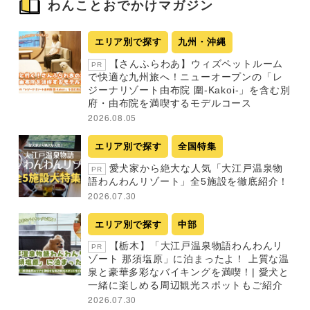
わんことおでかけマガジン
エリア別で探す
九州・沖縄
【さんふらわあ】ウィズペットルーム
PR
で快適な九州旅へ！ニューオープンの「レ
ジーナリゾート由布院 圍-Kakoi-」を含む別
府・由布院を満喫するモデルコース
2026.08.05
エリア別で探す
全国特集
愛犬家から絶大な人気「大江戸温泉物
PR
語わんわんリゾート」全5施設を徹底紹介！
2026.07.30
エリア別で探す
中部
【栃木】「大江戸温泉物語わんわんリ
PR
ゾート 那須塩原」に泊まったよ！ 上質な温
泉と豪華多彩なバイキングを満喫！| 愛犬と
一緒に楽しめる周辺観光スポットもご紹介
2026.07.30