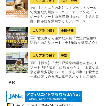
エリア別で探す
九州・沖縄
【さんふらわあ】ウィズペットルーム
PR
で快適な九州旅へ！ニューオープンの「レ
ジーナリゾート由布院 圍-Kakoi-」を含む別
府・由布院を満喫するモデルコース
エリア別で探す
全国特集
愛犬家から絶大な人気「大江戸温泉物
PR
語わんわんリゾート」全5施設を徹底紹介！
エリア別で探す
中部
【栃木】「大江戸温泉物語わんわんリ
PR
ゾート 那須塩原」に泊まったよ！ 上質な温
泉と豪華多彩なバイキングを満喫！| 愛犬と
一緒に楽しめる周辺観光スポットもご紹介
PR
わんことおでかけマガジン