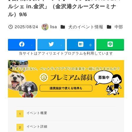
ルシェ in.金沢」（金沢港クルーズターミナ
ル）9/6
カテゴリー
カテゴリー
2025/08/24
lisa
犬のイベント情報
中部
投稿日
著
者
-
-
0
当サイトは
アフィリエイトプログラムを
利用しています
イベント概要
イベント詳細