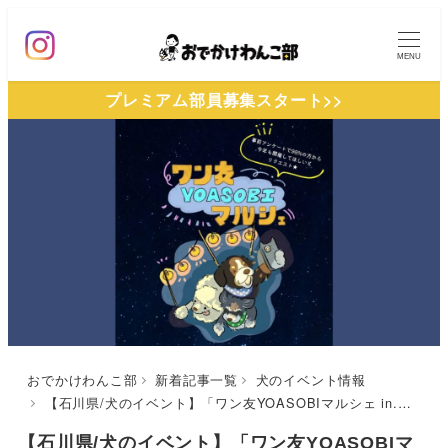
メ
イ
MENU
ン
プレミアム部員募集スタート>>
コ
ン
テ
ン
ツ
へ
移
動
おでかけわんこ部
新着記事一覧
犬のイベント情報
【石川県/犬のイベント】「ワン友YOASOBIマルシェ in.金沢」（金沢港クルーズターミナル）9/6
【石川県/犬のイベント】「ワン友YOASOBIマ