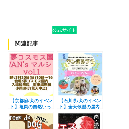
公式サイト
関連記事
【京都府/犬のイベン
【石川県/犬のイベン
ト】亀岡の自然いっ
ト】全天候型の屋内
ぱいの公園で初めて
マルシェへパワーア
のマルシェイベン
ップ「ワンまるプ
ト！「夢コスモス園
チ」（産業展示館1