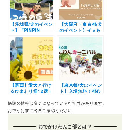
BEACH PARK
北九州・勝山公園）
INAGE）4/8-4/9
4/13-4/14
【茨城県/犬のイベン
【大阪府・東京都/犬
ト】「PINPIN
のイベント】イヌも
Marche ピンピンマ
ヒトも一緒に楽しめ
ルシェ ワンコ達の夏
るマルシェイベン
祭り」（ドッグリゾ
ト！犬種＆特徴別オ
ートさかい）板前さ
フ会・プロのカメラ
んのキッチンカーや
マンによる撮影会も
手作り雑貨屋さんな
開催！「FLAFFY
ども出店！
Marche vol.2」
（大阪梅田 HERBIS
【関西】愛犬と行け
広場・渋谷区立北谷
【東京都/犬のイベン
るひまわり畑12選！
公園）
ト】入場無料！都心
人気観光スポットや
最大級ドッグイベン
施設の情報は変更になっている可能性があります。
ドッグラン併設の施
ト「代々木公園わん
設を厳選（おでかけ
わんカーニバル」お
おでかけ前に各自ご確認ください。
レポートあり）
買い物や体験コーナ
ーなど盛りだくさん
おでかけわんこ部とは？
♪4/6-4/7