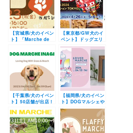
WAN’sマルシェ」
号館）7/5〜7/6
（夢コスモス園内）
3/20開催！
【宮城県/犬のイベン
【東京都/GW犬のイ
ト】「Marche de
ベント】ドッグエリ
Dog」（アールベル
アや愛犬と一緒にラ
アンジェ仙台）
イブ鑑賞も「肉フェ
ス 2024」（お台場
特設会場）4/26-5/6
【千葉県/犬のイベン
【福岡県/犬のイベン
ト】50店舗が出店！
ト】DOGマルシェや
都市型リゾートパー
キッチンカーに可愛
クで初ドッグマルシ
いクリエイターエリ
ェイベント「DOG
アも「& RIVER
MARCHE INAGE」
MARCHE」（紫
を開催！（SUNSET
川・リバーウォーク