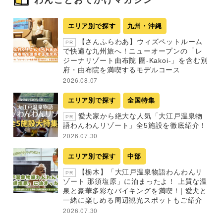
エリア別で探す
九州・沖縄
【さんふらわあ】ウィズペットルーム
PR
で快適な九州旅へ！ニューオープンの「レ
ジーナリゾート由布院 圍-Kakoi-」を含む別
府・由布院を満喫するモデルコース
2026.08.07
エリア別で探す
全国特集
愛犬家から絶大な人気「大江戸温泉物
PR
語わんわんリゾート」全5施設を徹底紹介！
2026.07.30
エリア別で探す
中部
【栃木】「大江戸温泉物語わんわんリ
PR
ゾート 那須塩原」に泊まったよ！ 上質な温
泉と豪華多彩なバイキングを満喫！| 愛犬と
一緒に楽しめる周辺観光スポットもご紹介
2026.07.30