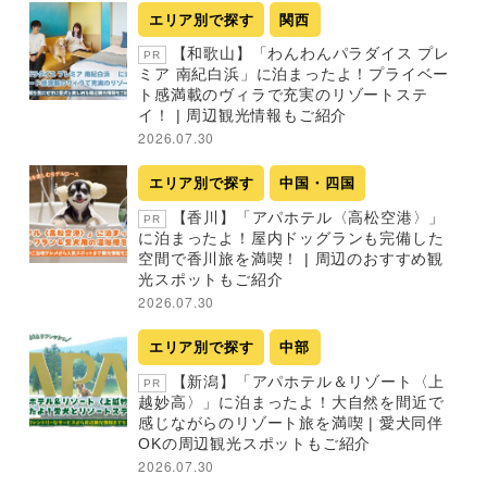
エリア別で探す
関西
【和歌山】「わんわんパラダイス プレ
PR
ミア 南紀白浜」に泊まったよ！プライベー
ト感満載のヴィラで充実のリゾートステ
イ！ | 周辺観光情報もご紹介
2026.07.30
エリア別で探す
中国・四国
【香川】「アパホテル〈高松空港〉」
PR
に泊まったよ！屋内ドッグランも完備した
空間で香川旅を満喫！ | 周辺のおすすめ観
光スポットもご紹介
2026.07.30
エリア別で探す
中部
【新潟】「アパホテル＆リゾート〈上
PR
越妙高〉」に泊まったよ！大自然を間近で
感じながらのリゾート旅を満喫 | 愛犬同伴
OKの周辺観光スポットもご紹介
2026.07.30