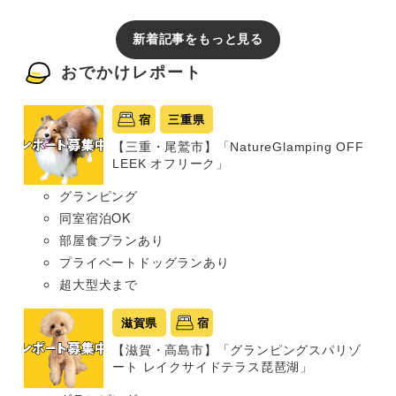
新着記事をもっと見る
おでかけレポート
宿
三重県
【三重・尾鷲市】「NatureGlamping OFF
LEEK オフリーク」
グランピング
同室宿泊OK
部屋食プランあり
プライベートドッグランあり
超大型犬まで
滋賀県
宿
【滋賀・高島市】「グランピングスパリゾ
ート レイクサイドテラス琵琶湖」