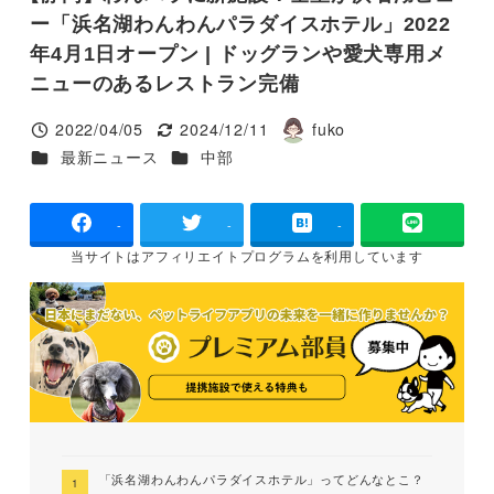
ー「浜名湖わんわんパラダイスホテル」2022
年4月1日オープン | ドッグランや愛犬専用メ
ニューのあるレストラン完備
2022/04/05
2024/12/11
fuko
投稿日
更新日
著
カテゴリー
カテゴリー
最新ニュース
中部
者
-
-
-
当サイトは
アフィリエイトプログラムを
利用しています
「浜名湖わんわんパラダイスホテル」ってどんなとこ？