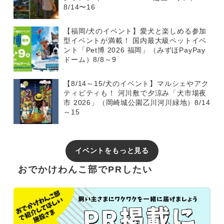
8/14〜16
【福岡/犬のイベント】愛犬と楽しめる参加
型イベントが満載！ 国内最大級ペットイベ
ント「Pet博 2026 福岡」（みずほPayPay
ドーム）8/8～9
【8/14～15/犬のイベント】マルシェやアク
ティビティも！ 河川敷で夕涼み「犬市場夜
市 2026」（岡崎城公園乙川河川緑地）8/14
～15
イベントをもっと見る
おでかけわんこ部でPRしたい