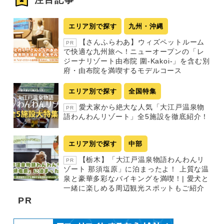
エリア別で探す
九州・沖縄
【さんふらわあ】ウィズペットルーム
PR
で快適な九州旅へ！ニューオープンの「レ
ジーナリゾート由布院 圍-Kakoi-」を含む別
府・由布院を満喫するモデルコース
エリア別で探す
全国特集
愛犬家から絶大な人気「大江戸温泉物
PR
語わんわんリゾート」全5施設を徹底紹介！
エリア別で探す
中部
【栃木】「大江戸温泉物語わんわんリ
PR
ゾート 那須塩原」に泊まったよ！ 上質な温
泉と豪華多彩なバイキングを満喫！| 愛犬と
一緒に楽しめる周辺観光スポットもご紹介
PR