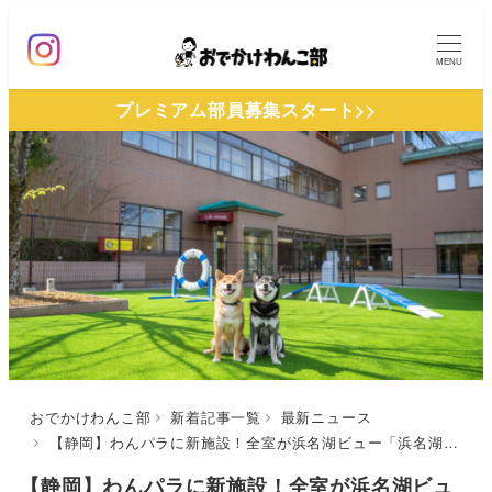
メ
イ
MENU
ン
プレミアム部員募集スタート>>
コ
ン
テ
ン
ツ
へ
移
動
おでかけわんこ部
新着記事一覧
最新ニュース
【静岡】わんパラに新施設！全室が浜名湖ビュー「浜名湖わんわんパラダイスホテル」2022年4月1日オープン | ドッグランや愛犬専用メニューのあるレストラン完備
【静岡】わんパラに新施設！全室が浜名湖ビュ