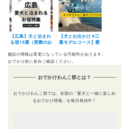
場もご紹介
ンドリールーム8室
完備！無人運営の宿
泊施設
【広島】犬と泊まれ
【犬とお出かけ #三
る宿15選（実際のお
重モデルコース】愛
でかけレポあり）大
犬と鳥羽・伊勢志摩
施設の情報は変更になっている可能性があります。
型犬OKやドッグラ
にプチ旅行！わんこ
ン付きのコテージな
店内okのレストラン
おでかけ前に各自ご確認ください。
どエリア別にご紹介
や犬と泊まれる宿に
水族館を愛犬と満喫
おでかけわんこ部とは？
しよう！
おでかけわんこ部では、全国の「愛犬と一緒に楽しめ
るおでかけ情報」を毎日発信中！