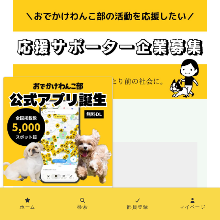
＼地図で探せる／
×
ホーム
検索
部員登録
マイページ