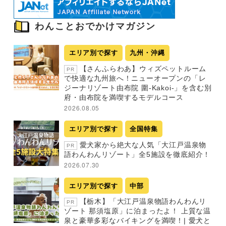
わんことおでかけマガジン
エリア別で探す
九州・沖縄
【さんふらわあ】ウィズペットルーム
PR
で快適な九州旅へ！ニューオープンの「レ
ジーナリゾート由布院 圍-Kakoi-」を含む別
府・由布院を満喫するモデルコース
2026.08.05
エリア別で探す
全国特集
愛犬家から絶大な人気「大江戸温泉物
PR
語わんわんリゾート」全5施設を徹底紹介！
2026.07.30
エリア別で探す
中部
【栃木】「大江戸温泉物語わんわんリ
PR
ゾート 那須塩原」に泊まったよ！ 上質な温
泉と豪華多彩なバイキングを満喫！| 愛犬と