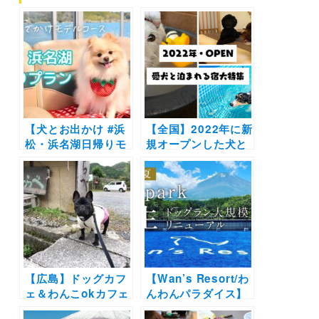
【犬とお出かけ #浜
【全国】2022年に新
松・浜名湖日帰りモ
規オープンした犬と
デルコース】ペット
泊まれる宿・ホテ
可の遊覧船やインス
ル・グランピング・
タ映え抜群のあの話
ヴィラ大特集！わん
題のスポットも！浜
こ用お風呂やドッグ
名湖遊覧クルーズ～
ラン併設のドッグフ
ぬくもりの森～
レンドリー施設を紹
REANDY～浜名湖わ
介
んわんパラダイスホ
テル～大草山展望台
【広島】ドッグカフ
【Wan’s Resort/わ
ェ＆わんこokカフェ
んわんパラダイス】
19選 | 店内同伴でコ
ドッグランを大幅リ