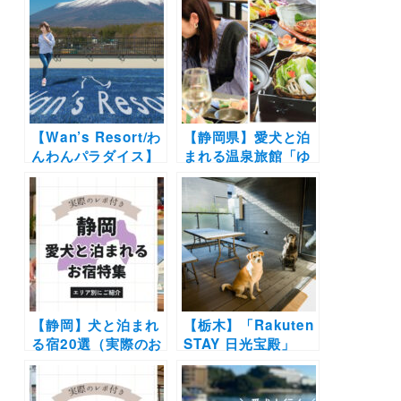
ース料理や手打ちそ
ニューアルした
ばにお好み焼きも！
「dog park」が誕
海が見える絶景カフ
生！各ホテルごとに
ェなど実際のおでか
異なるデザイン＆コ
けレポート写真付き
ンセプトのフォトブ
ースも新設
【Wan’s Resort/わ
【静岡県】愛犬と泊
んわんパラダイス】
まれる温泉旅館「ゆ
今夏より各施設の屋
るり西伊豆」で最上
外ドッグランリニュ
級コース付宿泊プラ
ーアルが決定！サイ
ン登場！最大2,200
ズ別ランを設置！フ
円引き割引やワンド
ォトジェニックな写
リンク特典も
真が撮影できるスポ
ットも♩
【静岡】犬と泊まれ
【栃木】「Rakuten
る宿20選（実際のお
STAY 日光宝殿」
でかけレポあり）エ
2022年4月1日オー
リア別に温泉やコテ
プン！ペット用設備
ージなど新施設や穴
も充実のペットフレ