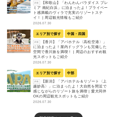
【和歌山】「わんわんパラダイス プレ
PR
ミア 南紀白浜」に泊まったよ！プライベー
ト感満載のヴィラで充実のリゾートステ
イ！ | 周辺観光情報もご紹介
2026.07.30
エリア別で探す
中国・四国
【香川】「アパホテル〈高松空港〉」
PR
に泊まったよ！屋内ドッグランも完備した
空間で香川旅を満喫！ | 周辺のおすすめ観
光スポットもご紹介
2026.07.30
エリア別で探す
中部
【新潟】「アパホテル＆リゾート〈上
PR
越妙高〉」に泊まったよ！大自然を間近で
感じながらのリゾート旅を満喫 | 愛犬同伴
OKの周辺観光スポットもご紹介
2026.07.30