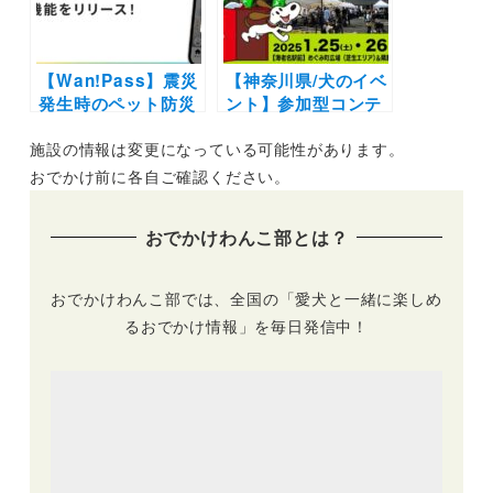
1/26
ープン
【Wan!Pass】震災
【神奈川県/犬のイベ
発生時のペット防災
ント】参加型コンテ
を支援する機能を追
ンツから抽選会まで
施設の情報は変更になっている可能性があります。
加！知識や情報を学
「アウトドアドッグ
んで愛犬との同行避
マルシェin海老名」
おでかけ前に各自ご確認ください。
難に備えよう！
（ViNA GARDENS
イベント広場）1/25
おでかけわんこ部とは？
〜1/26
おでかけわんこ部では、全国の「愛犬と一緒に楽しめ
るおでかけ情報」を毎日発信中！