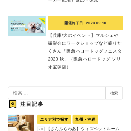
ーカー広場）6/29・6/30
開催終了日
2023.09.10
【兵庫/犬のイベント】マルシェや
撮影会にワークショップなど盛りだ
くさん「阪急ハロードッグフェスタ
2023 秋」（阪急ハロードッグ ソリ
オ宝塚店）
検
検索
索
注目記事
エリア別で探す
九州・沖縄
【さんふらわあ】ウィズペットルーム
PR