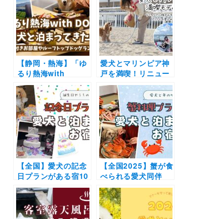
【静岡・熱海】「ゆ
愛犬とマリンピア神
るり熱海with
戸を満喫！リニュー
DOGS」に愛犬と泊
アル後のおすすめス
まってきたよ！露天
ポット＆ペットとの
風呂付きお部屋やル
楽しみ方を紹介
ーフトップドッグラ
ンを大満喫
【全国】愛犬の記念
【全国2025】蟹が食
日プランがある宿10
べられる愛犬同伴
選！お誕生日からう
OKの宿10選！ズワ
ちの子記念日までに
イガニや松葉ガニな
おすすめの施設をご
ど冬の味覚を味わお
紹介（実際のおでか
う♪