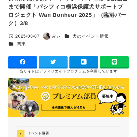
まで開催「パシフィコ横浜保護犬サポートプ
ロジェクト Wan Bonheur 2025」（臨港パー
ク）3/8
カテゴリー
2025/03/07
みぃ
犬のイベント情報
投稿日
著
カテゴリー
関東
者
-
-
-
当サイトは
アフィリエイトプログラムを
利用しています
イベント概要