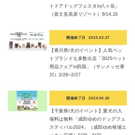
トドアドッグフェスタin八ヶ岳」
（富士見高原リゾート）9/14,15
開催終了日
2025.02.27
【香川県/犬のイベント】人気ペッ
トブランドも多数出店「2025ペット
用品フェアin四国」（サンメッセ香
川）2/26~2/27
開催終了日
2024.06.30
【千葉県/犬のイベント】愛犬の入
場料は無料「成田ゆめのドッグフェ
スティバル2024」（成田ゆめ牧場エ