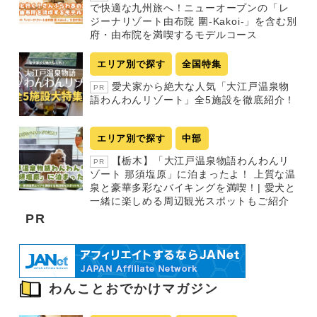
で快適な九州旅へ！ニューオープンの「レ
ジーナリゾート由布院 圍-Kakoi-」を含む別
府・由布院を満喫するモデルコース
エリア別で探す
全国特集
愛犬家から絶大な人気「大江戸温泉物
PR
語わんわんリゾート」全5施設を徹底紹介！
エリア別で探す
中部
【栃木】「大江戸温泉物語わんわんリ
PR
ゾート 那須塩原」に泊まったよ！ 上質な温
泉と豪華多彩なバイキングを満喫！| 愛犬と
一緒に楽しめる周辺観光スポットもご紹介
PR
わんことおでかけマガジン