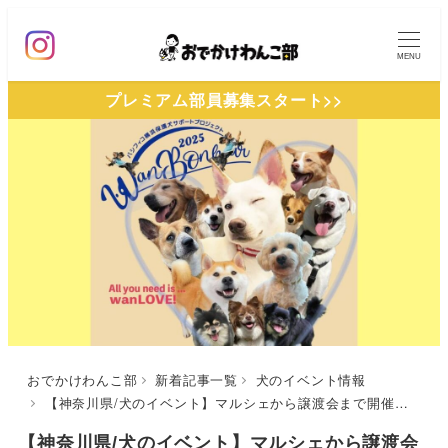
メ
イ
MENU
ン
プレミアム部員募集スタート>>
コ
ン
テ
ン
ツ
へ
移
動
おでかけわんこ部
新着記事一覧
犬のイベント情報
【神奈川県/犬のイベント】マルシェから譲渡会まで開催「パシフィコ横浜保護犬サポートプロジェクト Wan Bonheur 2025」（臨港パーク）3/8
【神奈川県/犬のイベント】マルシェから譲渡会