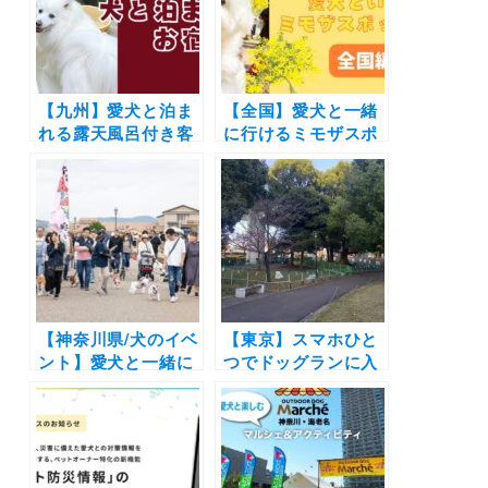
けレポートあり）
【九州】愛犬と泊ま
【全国】愛犬と一緒
れる露天風呂付き客
に行けるミモザスポ
室のある宿10選！ワ
ット9選！期間限定
ンちゃん用風呂やド
イベントからドッグ
ッグラン完備の施設
フレンドリーな施設
も（おでかけレポー
までをご紹介（おで
トあり）
かけレポートあり）
【神奈川県/犬のイベ
【東京】スマホひと
ント】愛犬と一緒に
つでドッグランに入
ゴーカートに乗れ
場OK！
る！「SOLEIL DOG
「Wan!Pass」×墨
PARADE 2025」
田区による実証実験
（長井海の手公園 ソ
「すみだドッグパー
レイユの丘）1/25～
ク」が期間限定でオ