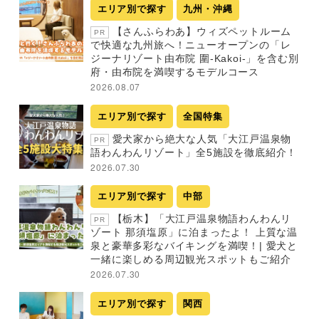
エリア別で探す
九州・沖縄
【さんふらわあ】ウィズペットルーム
PR
で快適な九州旅へ！ニューオープンの「レ
ジーナリゾート由布院 圍-Kakoi-」を含む別
府・由布院を満喫するモデルコース
2026.08.07
エリア別で探す
全国特集
愛犬家から絶大な人気「大江戸温泉物
PR
語わんわんリゾート」全5施設を徹底紹介！
2026.07.30
エリア別で探す
中部
【栃木】「大江戸温泉物語わんわんリ
PR
ゾート 那須塩原」に泊まったよ！ 上質な温
泉と豪華多彩なバイキングを満喫！| 愛犬と
一緒に楽しめる周辺観光スポットもご紹介
2026.07.30
エリア別で探す
関西