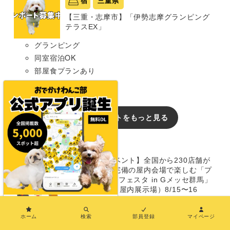
宿
三重県
【三重・志摩市】「伊勢志摩グランピング
テラスEX」
グランピング
同室宿泊OK
部屋食プランあり
犬種条件: 要問い合わせ
おでかけレポートをもっと見る
イベント
【群馬/犬のイベント】全国から230店舗が
大集結！ 冷房完備の屋内会場で楽しむ「プ
レミアムドッグフェスタ in Gメッセ群馬」
（Gメッセ群馬 屋内展示場）8/15〜16
×
【兵庫/犬のイベント】愛犬ときらめく夏の
ホーム
検索
部員登録
マイページ
ナイトタイムを楽しむ「ライトアップドッ