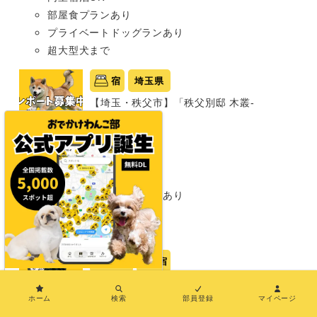
部屋食プランあり
プライベートドッグランあり
超大型犬まで
宿
埼玉県
【埼玉・秩父市】「秩父別邸 木叢-
komura-」
グランピング
同室宿泊OK
部屋食プランあり
プライベートドッグランあり
わんこメニューあり
超大型犬まで
岡山県
宿
×
【岡山・瀬戸内市】「LACOSTA-ラコス
タ-」
ホーム
検索
部員登録
マイページ