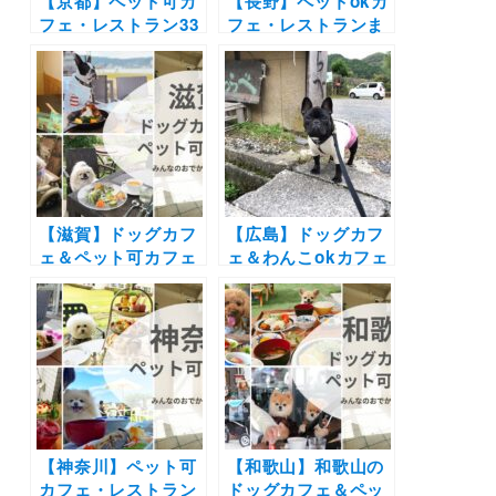
【京都】ペット可カ
【長野】ペットokカ
フェ・レストラン33
フェ・レストランま
選！店内OKの和菓
とめ30選！| 自然豊
子店やドッグラン付
かな景色に包まれて
きのカフェまとめ｜
お蕎麦やピザを愛犬
実際のおでかけレポ
と楽しもう♪
ート付き
【滋賀】ドッグカフ
【広島】ドッグカフ
ェ＆ペット可カフェ
ェ＆わんこokカフェ
22選 | 琵琶湖が見え
19選 | 店内同伴でコ
るカフェやドッグラ
ース料理や手打ちそ
ン付きのカフェなど
ばにお好み焼きも！
実際の愛犬とのおで
海が見える絶景カフ
かけレポートを紹
ェなど実際のおでか
介！
けレポート写真付き
【神奈川】ペット可
【和歌山】和歌山の
カフェ・レストラン
ドッグカフェ＆ペッ