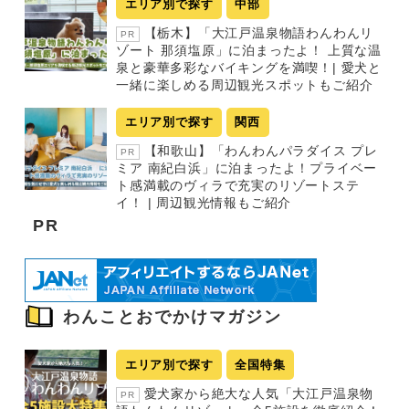
エリア別で探す
中部
【栃木】「大江戸温泉物語わんわんリ
PR
ゾート 那須塩原」に泊まったよ！ 上質な温
泉と豪華多彩なバイキングを満喫！| 愛犬と
一緒に楽しめる周辺観光スポットもご紹介
エリア別で探す
関西
【和歌山】「わんわんパラダイス プレ
PR
ミア 南紀白浜」に泊まったよ！プライベー
ト感満載のヴィラで充実のリゾートステ
イ！ | 周辺観光情報もご紹介
PR
わんことおでかけマガジン
エリア別で探す
全国特集
愛犬家から絶大な人気「大江戸温泉物
PR