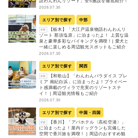
語わんわんリゾート」全5施設を徹底紹介！
2026.07.30
エリア別で探す
中部
【栃木】「大江戸温泉物語わんわんリ
PR
ゾート 那須塩原」に泊まったよ！ 上質な温
泉と豪華多彩なバイキングを満喫！| 愛犬と
一緒に楽しめる周辺観光スポットもご紹介
2026.07.30
エリア別で探す
関西
【和歌山】「わんわんパラダイス プレ
PR
ミア 南紀白浜」に泊まったよ！プライベー
ト感満載のヴィラで充実のリゾートステ
イ！ | 周辺観光情報もご紹介
2026.07.30
エリア別で探す
中国・四国
【香川】「アパホテル〈高松空港〉」
PR
に泊まったよ！屋内ドッグランも完備した
空間で香川旅を満喫！ | 周辺のおすすめ観