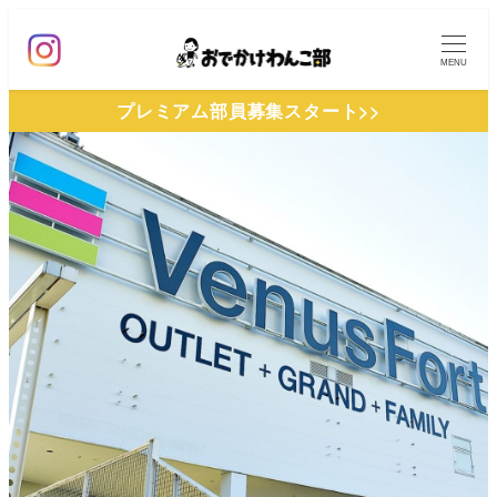
メ
イ
MENU
ン
プレミアム部員募集スタート>>
コ
ン
テ
ン
ツ
へ
移
動