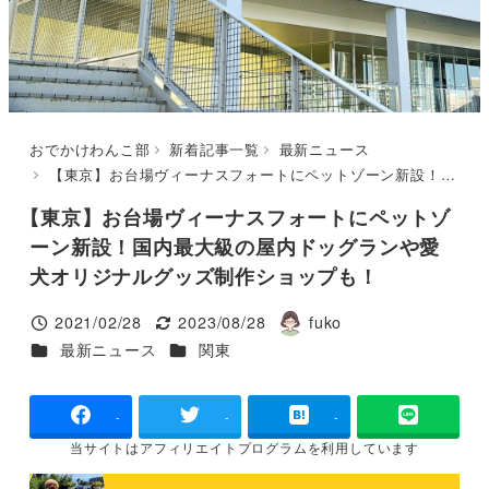
おでかけわんこ部
新着記事一覧
最新ニュース
【東京】お台場ヴィーナスフォートにペットゾーン新設！国内最大級の屋内ドッグランや愛犬オリジナルグッズ制作ショップも！
【東京】お台場ヴィーナスフォートにペットゾ
ーン新設！国内最大級の屋内ドッグランや愛
犬オリジナルグッズ制作ショップも！
2021/02/28
2023/08/28
fuko
投稿日
更新日
著
カテゴリー
カテゴリー
最新ニュース
関東
者
-
-
-
当サイトは
アフィリエイトプログラムを
利用しています