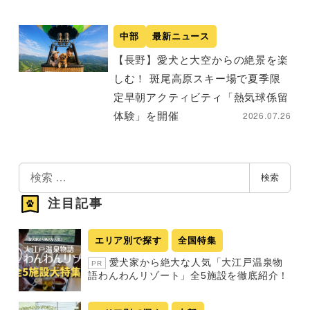
中部
最新ニュース
【長野】愛犬と大空からの絶景を楽
しむ！ 斑尾高原スキー場で夏季限
定早朝アクティビティ「熱気球係留
2026.07.26
体験」を開催
検
検索
索
注目記事
エリア別で探す
全国特集
愛犬家から絶大な人気「大江戸温泉物
PR
語わんわんリゾート」全5施設を徹底紹介！