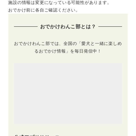
施設の情報は変更になっている可能性があります。
自然豊かなロケーシ
て販売！愛犬と年明
ョン、ドッグラン併
けを一緒にお祝いし
おでかけ前に各自ご確認ください。
設やミュージアム内
よう♪
カフェも♪
おでかけわんこ部とは？
おでかけわんこ部では、全国の「愛犬と一緒に楽しめ
るおでかけ情報」を毎日発信中！