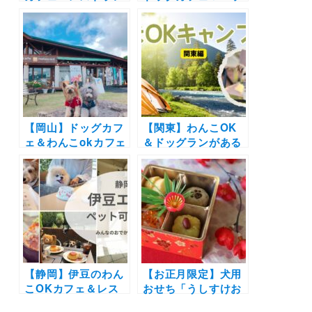
30選 | 愛犬と一緒に
ト可カフェ17選 | 絶
中華街の食べ放題や
景のオーシャンビュ
アフタヌーンティー
ーやお寺のレストラ
を楽しもう♪
ンまで実際のおでか
けレポート写真付き
【岡山】ドッグカフ
【関東】わんこOK
ェ＆わんこokカフェ
＆ドッグランがある
の写真レポートまと
キャンプ場5選！ド
め16選 | 倉敷に牛窓
ッグフリーサイトあ
そして蒜山の人気エ
り、周辺のわんこ
リアの絶景カフェや
OK飲食店情報も
牡蠣や海鮮・パンケ
ーキを愛犬と一緒に
♪
【静岡】伊豆のわん
【お正月限定】犬用
こOKカフェ＆レス
おせち「うしすけお
トラン10選まとめ！
せち」を対象店舗に