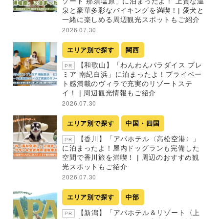
ゾート 那須塩原」に泊まったよ！ 上質な温
泉と豪華多彩なバイキングを満喫！| 愛犬と
一緒に楽しめる周辺観光スポットもご紹介
2026.07.30
エリア別で探す
関西
【和歌山】「わんわんパラダイス プレ
PR
ミア 南紀白浜」に泊まったよ！プライベー
ト感満載のヴィラで充実のリゾートステ
イ！ | 周辺観光情報もご紹介
2026.07.30
エリア別で探す
中国・四国
【香川】「アパホテル〈高松空港〉」
PR
に泊まったよ！屋内ドッグランも完備した
空間で香川旅を満喫！ | 周辺のおすすめ観
光スポットもご紹介
2026.07.30
エリア別で探す
中部
【新潟】「アパホテル＆リゾート〈上
PR