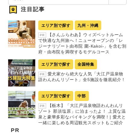
索
注目記事
エリア別で探す
九州・沖縄
【さんふらわあ】ウィズペットルーム
PR
で快適な九州旅へ！ニューオープンの「レ
ジーナリゾート由布院 圍-Kakoi-」を含む別
府・由布院を満喫するモデルコース
エリア別で探す
全国特集
愛犬家から絶大な人気「大江戸温泉物
PR
語わんわんリゾート」全5施設を徹底紹介！
エリア別で探す
中部
【栃木】「大江戸温泉物語わんわんリ
PR
ゾート 那須塩原」に泊まったよ！ 上質な温
泉と豪華多彩なバイキングを満喫！| 愛犬と
一緒に楽しめる周辺観光スポットもご紹介
PR