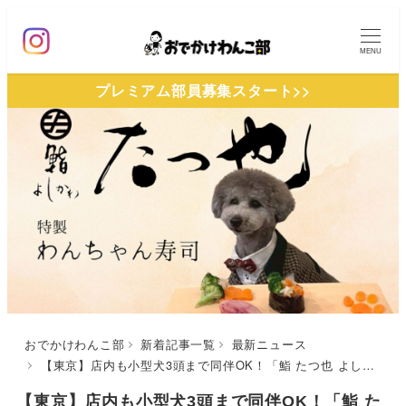
メ
イ
MENU
ン
プレミアム部員募集スタート>>
コ
ン
テ
ン
ツ
へ
移
動
おでかけわんこ部
新着記事一覧
最新ニュース
【東京】店内も小型犬3頭まで同伴OK！「鮨 たつ也 よしかわ」が愛犬専用の「特製 わんちゃん寿司」の提供を開始
【東京】店内も小型犬3頭まで同伴OK！「鮨 た