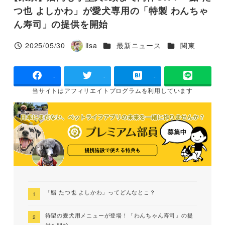
つ也 よしかわ」が愛犬専用の「特製 わんちゃ
ん寿司」の提供を開始
カテゴリー
カテゴリー
2025/05/30
lisa
最新ニュース
関東
投稿日
著
者
-
-
-
当サイトは
アフィリエイトプログラムを
利用しています
「鮨 たつ也 よしかわ」ってどんなとこ？
待望の愛犬用メニューが登場！「わんちゃん寿司」の提