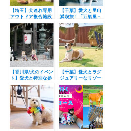
【埼玉】犬連れ専用
【千葉】愛犬と里山
アウトドア複合施設
満喫旅！「五氣里－
「エルズパーク長
itsukiri－」が天然
瀞」が2024年11月
芝の屋外ドッグラン
にグランドオープ
を2025年4月オープ
ン！ドッグラン付き
ン！よりペットフレ
トレーラーハウスか
ンドリーな施設にリ
ら愛犬OKカフェま
ニューアル
で
【香川県/犬のイベン
【千葉】愛犬とラグ
ト】愛犬と特別な参
ジュアリーなリゾー
拝体験を「ペット参
ト体験！「VILLA
拝わん詣で＆ペット
SENSE
マーケット
KUJUKURI」が
KOTOHIRA」（金刀
2025年3月オープ
比羅宮など）1/31～
ン！天然芝のプライ
2/2
ベートドッグランも