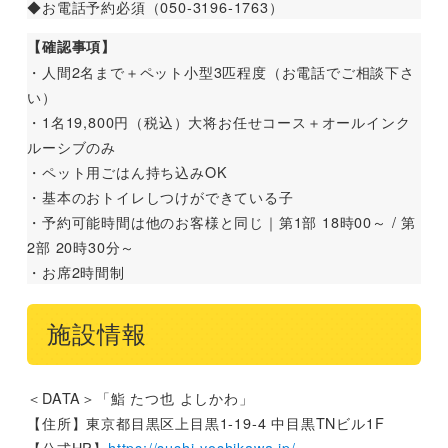
◆お電話予約必須（050-3196-1763）
【確認事項】
・人間2名まで＋ペット小型3匹程度（お電話でご相談下さ
い）
・1名19,800円（税込）大将お任せコース＋オールインク
ルーシブのみ
・ペット用ごはん持ち込みOK
・基本のおトイレしつけができている子
・予約可能時間は他のお客様と同じ｜第1部 18時00～ / 第
2部 20時30分～
・お席2時間制
施設情報
＜DATA＞「鮨 たつ也 よしかわ」
【住所】東京都目黒区上目黒1-19-4 中目黒TNビル1F
【公式HP】
https://sushi-yoshikawa.jp/