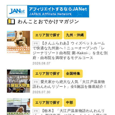
わんことおでかけマガジン
エリア別で探す
九州・沖縄
【さんふらわあ】ウィズペットルーム
PR
で快適な九州旅へ！ニューオープンの「レ
ジーナリゾート由布院 圍-Kakoi-」を含む別
府・由布院を満喫するモデルコース
2026.08.07
エリア別で探す
全国特集
愛犬家から絶大な人気「大江戸温泉物
PR
語わんわんリゾート」全5施設を徹底紹介！
2026.07.30
エリア別で探す
中部
【栃木】「大江戸温泉物語わんわんリ
PR