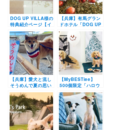
DOG UP VILLA様の
【兵庫】有馬グラン
特典紹介ページ【イ
ドホテル「DOG UP
ンターペット2021】
VILLA」で期間限定
の愛犬りんご風呂&
りんごフォトスポッ
トも登場！2023年1
月16日スタート
【兵庫】愛犬と流し
【MyBESTiee】
そうめんで夏の思い
500個限定「ハロウ
出を作ろう！有馬グ
ィンBOX」＆「クリ
ランドホテル「DOG
スマスBOX」販売開
UP VILLA」で今年
始！可愛い装飾品か
も「愛犬流しそうめ
らわんこ用グッズま
ん」イベント開催！
で盛りだくさん