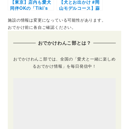
【東京】店内も愛犬
【犬とお出かけ #岡
同伴OKの「Tiki’s
山モデルコース】蒜
Tokyo」と
山高原や人気の犬と
施設の情報は変更になっている可能性があります。
「NORTH SHORE
泊まれる宿を満喫！
CAFÉ」が代々木公
蒜山ジャージーラン
おでかけ前に各自ご確認ください。
園・新エリアにオー
ド～MOUNTAIN
プン！GW期間限定
MOUNTAIN～わん
おでかけわんこ部とは？
のイベントも開催中
こあん～蒜山ハーブ
ガーデンハービル
おでかけわんこ部では、全国の「愛犬と一緒に楽しめ
るおでかけ情報」を毎日発信中！