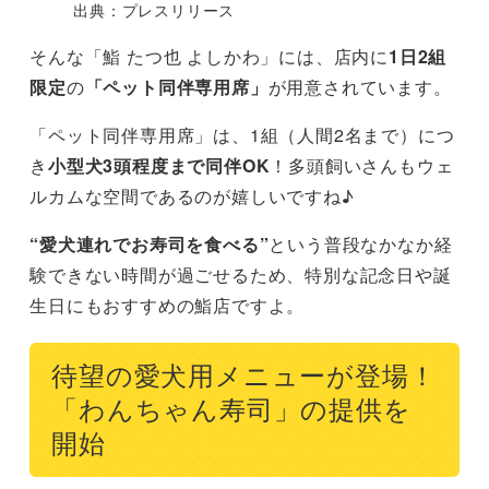
出典：プレスリリース
そんな「鮨 たつ也 よしかわ」には、店内に
1日2組
限定
の
「ペット同伴専用席」
が用意されています。
「ペット同伴専用席」は、1組（人間2名まで）につ
き
小型犬3頭程度まで同伴OK
！多頭飼いさんもウェ
ルカムな空間であるのが嬉しいですね♪
“愛犬連れでお寿司を食べる”
という普段なかなか経
験できない時間が過ごせるため、特別な記念日や誕
生日にもおすすめの鮨店ですよ。
待望の愛犬用メニューが登場！
「わんちゃん寿司」の提供を
開始