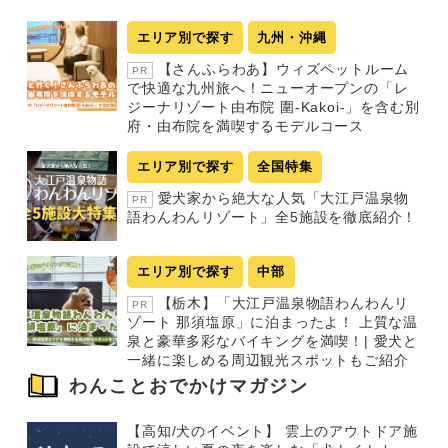
ジ
エリア別で探す
九州・沖縄
送
【さんふらわあ】ウィズペットルーム
PR
り
で快適な九州旅へ！ニューオープンの「レ
ジーナリゾート由布院 圍-Kakoi-」を含む別
府・由布院を満喫するモデルコース
エリア別で探す
全国特集
愛犬家から絶大な人気「大江戸温泉物
PR
語わんわんリゾート」全5施設を徹底紹介！
エリア別で探す
中部
【栃木】「大江戸温泉物語わんわんリ
PR
ゾート 那須塩原」に泊まったよ！ 上質な温
泉と豪華多彩なバイキングを満喫！| 愛犬と
一緒に楽しめる周辺観光スポットもご紹介
わんことおでかけマガジン
【高知/犬のイベント】 雲上のアウトドア施