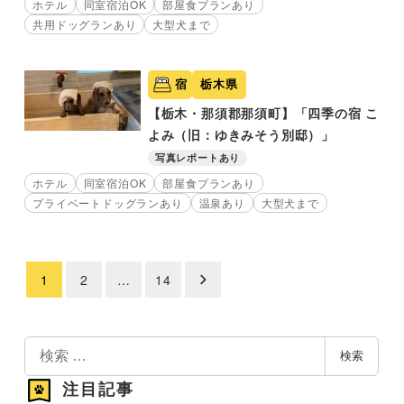
ホテル
同室宿泊OK
部屋食プランあり
共用ドッグランあり
大型犬まで
宿
栃木県
【栃木・那須郡那須町】「四季の宿 こ
よみ（旧：ゆきみそう別邸）」
写真レポートあり
ホテル
同室宿泊OK
部屋食プランあり
プライベートドッグランあり
温泉あり
大型犬まで
1
2
…
14
投
稿
の
検
検索
索
ペ
注目記事
ー