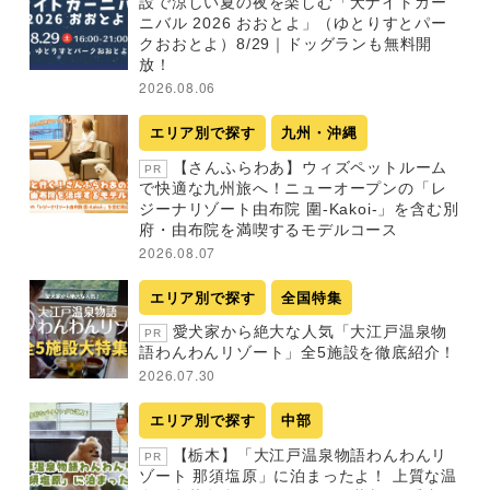
設で涼しい夏の夜を楽しむ「犬ナイトカー
ニバル 2026 おおとよ」（ゆとりすとパー
クおおとよ）8/29｜ドッグランも無料開
放！
2026.08.06
エリア別で探す
九州・沖縄
【さんふらわあ】ウィズペットルーム
PR
で快適な九州旅へ！ニューオープンの「レ
ジーナリゾート由布院 圍-Kakoi-」を含む別
府・由布院を満喫するモデルコース
2026.08.07
エリア別で探す
全国特集
愛犬家から絶大な人気「大江戸温泉物
PR
語わんわんリゾート」全5施設を徹底紹介！
2026.07.30
エリア別で探す
中部
【栃木】「大江戸温泉物語わんわんリ
PR
ゾート 那須塩原」に泊まったよ！ 上質な温