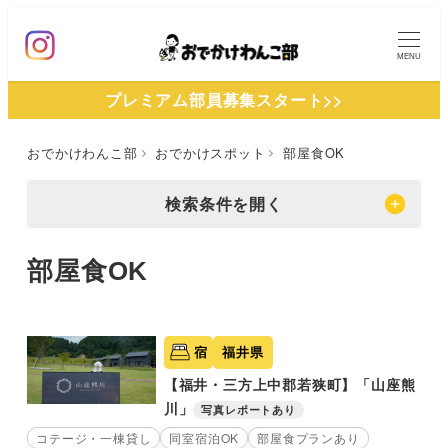
メ
イ
MENU
ン
プレミアム部員募集スタート>>
コ
ン
おでかけわんこ部
おでかけスポット
部屋食OK
テ
ン
検索条件を開く
ツ
へ
部屋食OK
移
動
宿
福井県
【福井・三方上中郡若狭町】「山座熊
川」
写真レポートあり
コテージ・一棟貸し
同室宿泊OK
部屋食プランあり