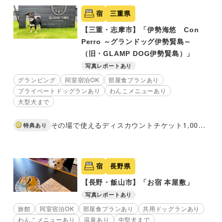
宿
三重県
【三重・志摩市】「伊勢海悠 Con
Perro ～グランドッグ伊勢賢島～
（旧・GLAMP DOG伊勢賢島）」
写真レポートあり
グランピング
同室宿泊OK
部屋食プランあり
プライベートドッグランあり
わんこメニューあり
大型犬まで
その場で使えるディスカウントチケット1,000円券※公式サイトからの予約で現地決済を選択時のみ
特典あり
宿
長野県
【長野・飯山市】「お宿 本屋敷」
写真レポートあり
旅館
同室宿泊OK
部屋食プランあり
共用ドッグランあり
わんこメニューあり
温泉あり
中型犬まで