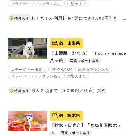
プライベートドッグランあり
中型犬まで
わんちゃん利用料を1頭につき1,000円引き（3頭なら3,000円引き）
特典あり
宿
山梨県
【山梨県・北杜市】「Pochi-Terrace
八ヶ岳」
写真レポートあり
コテージ・一棟貸し
同室宿泊OK
部屋食プランあり
プライベートドッグランあり
大型犬まで
最大２頭まで（5,060円／税込）無料
特典あり
宿
栃木県
【栃木・日光市】「きぬ川国際ホテ
ル」
写真レポートあり