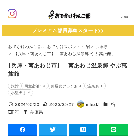
メ
イ
MENU
ン
プレミアム部員募集スタート>>
コ
ン
おでかけわんこ部
おでかけスポット
宿
兵庫県
テ
【兵庫・南あわじ市】「南あわじ温泉郷 やぶ萬旅館」
ン
ツ
【兵庫・南あわじ市】「南あわじ温泉郷 やぶ萬
へ
旅館」
移
旅館
同室宿泊OK
部屋食プランあり
温泉あり
動
小型犬まで
施設ジャンル
2024/05/30
2025/05/27
misaki
宿
投稿日
更新日
著
宿
兵庫県
タグ
タグ
者
-
-
-