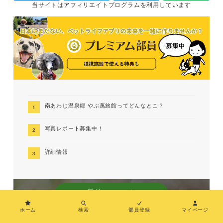
当サイトは
アフィリエイトプログラムを
利用しています
南あわじ温泉郷 やぶ萬旅館ってどんなとこ？
写真レポート募集中！
詳細情報
予約はこちら
兵庫 犬と泊まれる宿
ホーム
検索
部員登録
マイページ