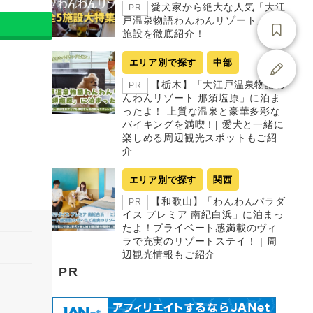
愛犬家から絶大な人気「大江
PR
戸温泉物語わんわんリゾート」全5
施設を徹底紹介！
エリア別で探す
中部
【栃木】「大江戸温泉物語わ
PR
んわんリゾート 那須塩原」に泊ま
ったよ！ 上質な温泉と豪華多彩な
バイキングを満喫！| 愛犬と一緒に
楽しめる周辺観光スポットもご紹
介
エリア別で探す
関西
【和歌山】「わんわんパラダ
PR
イス プレミア 南紀白浜」に泊まっ
たよ！プライベート感満載のヴィ
ラで充実のリゾートステイ！ | 周
辺観光情報もご紹介
PR