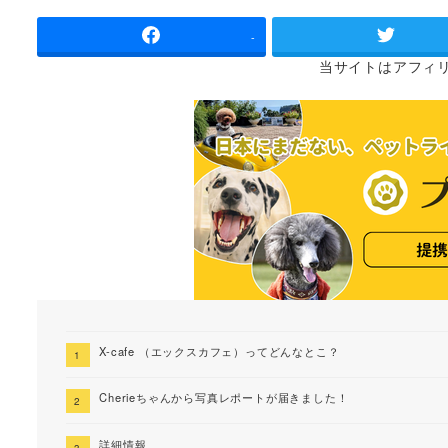
者
-
当サイトは
アフィ
X-cafe （エックスカフェ）ってどんなとこ？
Cherieちゃんから写真レポートが届きました！
詳細情報