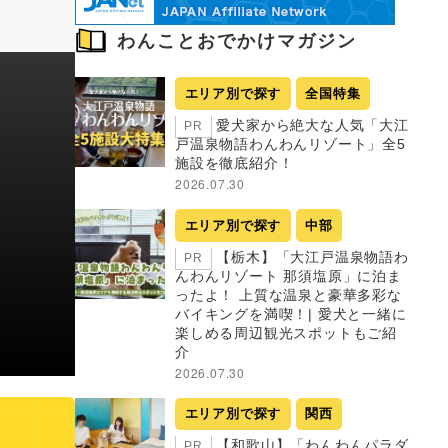
わんことおでかけマガジン
エリア別で探す
全国特集
愛犬家から絶大な人気「大江
PR
戸温泉物語わんわんリゾート」全5
施設を徹底紹介！
2026.07.30
エリア別で探す
中部
【栃木】「大江戸温泉物語わ
PR
んわんリゾート 那須塩原」に泊ま
ったよ！ 上質な温泉と豪華多彩な
バイキングを満喫！| 愛犬と一緒に
楽しめる周辺観光スポットもご紹
介
2026.07.30
エリア別で探す
関西
【和歌山】「わんわんパラダ
PR