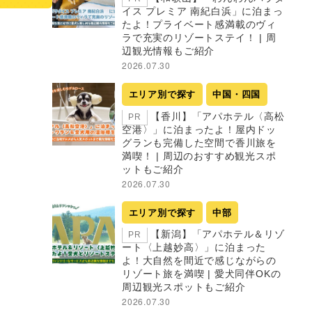
イス プレミア 南紀白浜」に泊まっ
たよ！プライベート感満載のヴィ
ラで充実のリゾートステイ！ | 周
辺観光情報もご紹介
2026.07.30
エリア別で探す
中国・四国
【香川】「アパホテル〈高松
PR
空港〉」に泊まったよ！屋内ドッ
グランも完備した空間で香川旅を
満喫！ | 周辺のおすすめ観光スポ
ットもご紹介
2026.07.30
エリア別で探す
中部
【新潟】「アパホテル＆リゾ
PR
ート〈上越妙高〉」に泊まった
よ！大自然を間近で感じながらの
リゾート旅を満喫 | 愛犬同伴OKの
周辺観光スポットもご紹介
2026.07.30