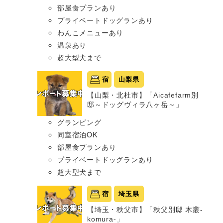
部屋食プランあり
プライベートドッグランあり
わんこメニューあり
温泉あり
超大型犬まで
宿
山梨県
【山梨・北杜市】「Aicafefarm別
邸～ドッグヴィラ八ヶ岳～」
グランピング
同室宿泊OK
部屋食プランあり
プライベートドッグランあり
超大型犬まで
宿
埼玉県
【埼玉・秩父市】「秩父別邸 木叢-
komura-」