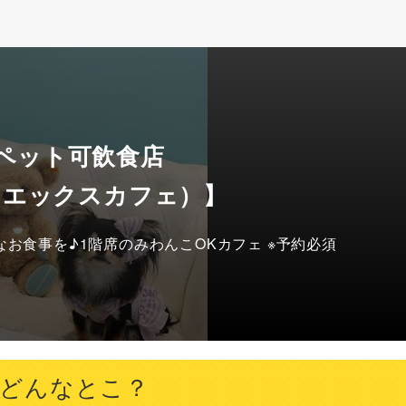
 ペット可飲食店
e （エックスカフェ）】
お食事を♪1階席のみわんこOKカフェ ※予約必須
ってどんなとこ？