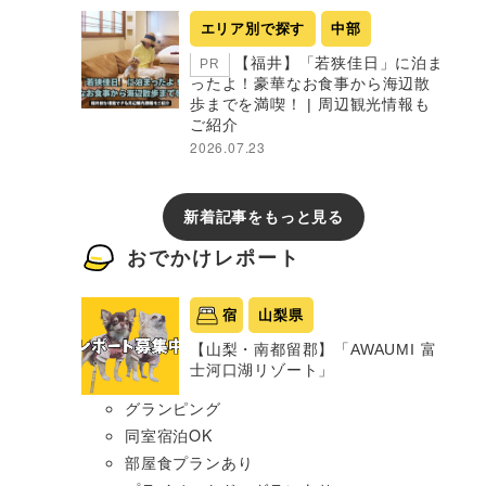
エリア別で探す
中部
【福井】「若狭佳日」に泊ま
PR
ったよ！豪華なお食事から海辺散
歩までを満喫！ | 周辺観光情報も
ご紹介
2026.07.23
新着記事をもっと見る
おでかけレポート
宿
山梨県
【山梨・南都留郡】「AWAUMI 富
士河口湖リゾート」
グランピング
同室宿泊OK
部屋食プランあり