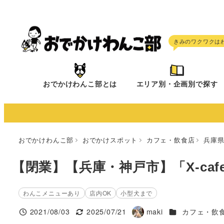
メ
イ
ン
コ
ン
テ
おでかけわんこ部とは
エリア別・企画別で探す
ン
ツ
へ
移
おでかけわんこ部
おでかけスポット
カフェ・飲食店
兵庫
動
【閉業】【兵庫・神戸市】「X-ca
わんこメニューあり
店内OK
小型犬まで
施設ジャンル
2021/08/03
2025/07/21
maki
カフェ・飲
投稿日
更新日
著