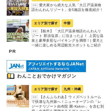
愛犬家から絶大な人気「大江戸温泉物
PR
語わんわんリゾート」全5施設を徹底紹介！
エリア別で探す
中部
【栃木】「大江戸温泉物語わんわんリ
PR
ゾート 那須塩原」に泊まったよ！ 上質な温
泉と豪華多彩なバイキングを満喫！| 愛犬と
一緒に楽しめる周辺観光スポットもご紹介
PR
わんことおでかけマガジン
エリア別で探す
九州・沖縄
【さんふらわあ】ウィズペットルーム
PR
で快適な九州旅へ！ニューオープンの「レ
ジーナリゾート由布院 圍-Kakoi-」を含む別
府・由布院を満喫するモデルコース