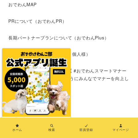
おでわんMAP
PRについて（おでわんPR）
長期パートナープランについて（おでわんPlus）
応援サポーター募集（企業様・個人様）
犬とおでかけする時のマナー【 #おでわんスマートマナー
】|わんこokの施設が増えるようにみんなでマナーを向上し
よう
運営者情報
お問い合わせ
×
ホーム
検索
部員登録
マイページ
メディア紹介