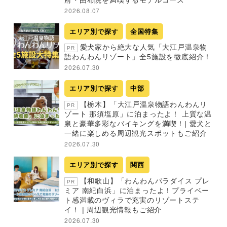
2026.08.07
エリア別で探す
全国特集
愛犬家から絶大な人気「大江戸温泉物
PR
語わんわんリゾート」全5施設を徹底紹介！
2026.07.30
エリア別で探す
中部
【栃木】「大江戸温泉物語わんわんリ
PR
ゾート 那須塩原」に泊まったよ！ 上質な温
泉と豪華多彩なバイキングを満喫！| 愛犬と
一緒に楽しめる周辺観光スポットもご紹介
2026.07.30
エリア別で探す
関西
【和歌山】「わんわんパラダイス プレ
PR
ミア 南紀白浜」に泊まったよ！プライベー
ト感満載のヴィラで充実のリゾートステ
イ！ | 周辺観光情報もご紹介
2026.07.30