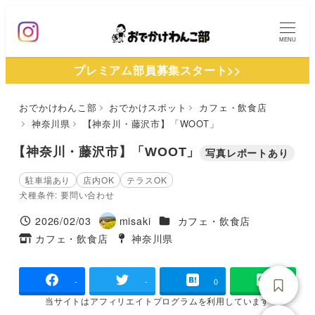
メ
イ
MENU
ン
プレミアム部員募集スタート>>
コ
ン
おでかけわんこ部
おでかけスポット
カフェ・飲食店
テ
神奈川県
【神奈川・藤沢市】「WOOT」
ン
ツ
【神奈川・藤沢市】「WOOT」
写真レポートあり
へ
駐車場あり
店内OK
テラスOK
移
犬種条件: 要問い合わせ
動
施設ジャンル
2026/02/03
misaki
カフェ・飲食店
投稿日
著
カフェ・飲食店
神奈川県
タグ
者
タグ
-
-
0
当サイトは
アフィリエイトプログラムを
利用しています