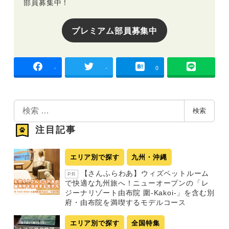
部員募集中！
プレミアム部員募集中
-
-
0
検
検索
索
注目記事
エリア別で探す
九州・沖縄
【さんふらわあ】ウィズペットルーム
PR
で快適な九州旅へ！ニューオープンの「レ
ジーナリゾート由布院 圍-Kakoi-」を含む別
府・由布院を満喫するモデルコース
エリア別で探す
全国特集