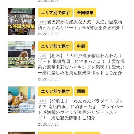
2026.08.07
エリア別で探す
全国特集
愛犬家から絶大な人気「大江戸温泉物
PR
語わんわんリゾート」全5施設を徹底紹介！
2026.07.30
エリア別で探す
中部
【栃木】「大江戸温泉物語わんわんリ
PR
ゾート 那須塩原」に泊まったよ！ 上質な温
泉と豪華多彩なバイキングを満喫！| 愛犬と
一緒に楽しめる周辺観光スポットもご紹介
2026.07.30
エリア別で探す
関西
【和歌山】「わんわんパラダイス プレ
PR
ミア 南紀白浜」に泊まったよ！プライベー
ト感満載のヴィラで充実のリゾートステ
イ！ | 周辺観光情報もご紹介
2026.07.30