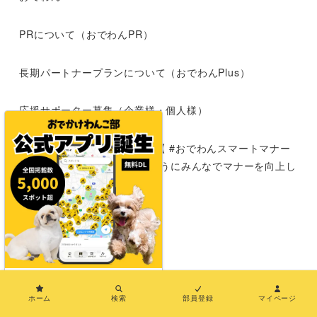
PRについて（おでわんPR）
長期パートナープランについて（おでわんPlus）
応援サポーター募集（企業様・個人様）
犬とおでかけする時のマナー【 #おでわんスマートマナー
】|わんこokの施設が増えるようにみんなでマナーを向上し
よう
運営者情報
お問い合わせ
×
メディア紹介
ホーム
検索
部員登録
マイページ