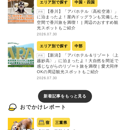
エリア別で探す
中国・四国
【香川】「アパホテル〈高松空港〉」
PR
に泊まったよ！屋内ドッグランも完備した
空間で香川旅を満喫！ | 周辺のおすすめ観
光スポットもご紹介
2026.07.30
エリア別で探す
中部
【新潟】「アパホテル＆リゾート〈上
PR
越妙高〉」に泊まったよ！大自然を間近で
感じながらのリゾート旅を満喫 | 愛犬同伴
OKの周辺観光スポットもご紹介
2026.07.30
新着記事をもっと見る
おでかけレポート
宿
三重県