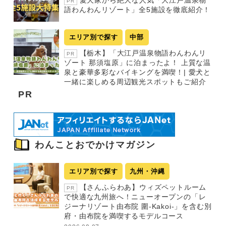
愛犬家から絶大な人気「大江戸温泉物
PR
語わんわんリゾート」全5施設を徹底紹介！
エリア別で探す
中部
【栃木】「大江戸温泉物語わんわんリ
PR
ゾート 那須塩原」に泊まったよ！ 上質な温
泉と豪華多彩なバイキングを満喫！| 愛犬と
一緒に楽しめる周辺観光スポットもご紹介
PR
わんことおでかけマガジン
エリア別で探す
九州・沖縄
【さんふらわあ】ウィズペットルーム
PR
で快適な九州旅へ！ニューオープンの「レ
ジーナリゾート由布院 圍-Kakoi-」を含む別
府・由布院を満喫するモデルコース