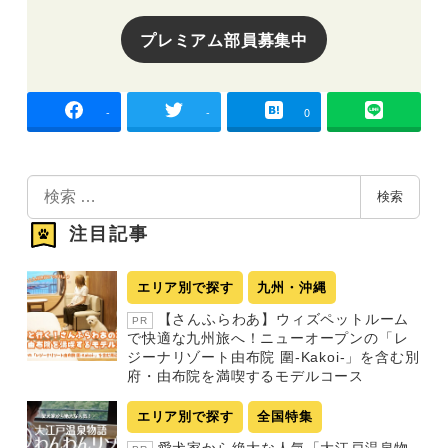
プレミアム部員募集中
-
-
0
検
検索
索
注目記事
エリア別で探す
九州・沖縄
【さんふらわあ】ウィズペットルーム
PR
で快適な九州旅へ！ニューオープンの「レ
ジーナリゾート由布院 圍-Kakoi-」を含む別
府・由布院を満喫するモデルコース
エリア別で探す
全国特集