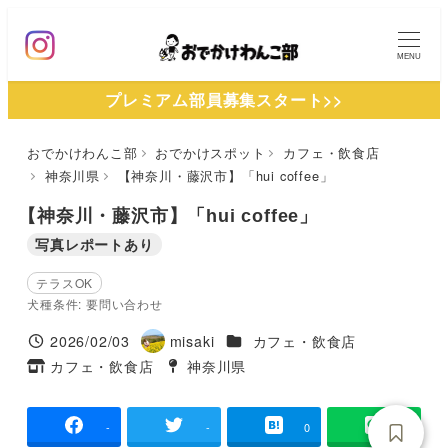
メ
イ
MENU
ン
プレミアム部員募集スタート>>
コ
ン
おでかけわんこ部
おでかけスポット
カフェ・飲食店
テ
神奈川県
【神奈川・藤沢市】「hui coffee」
ン
ツ
【神奈川・藤沢市】「hui coffee」
へ
写真レポートあり
移
テラスOK
動
犬種条件: 要問い合わせ
施設ジャンル
2026/02/03
misaki
カフェ・飲食店
投稿日
著
カフェ・飲食店
神奈川県
タグ
者
タグ
-
-
0