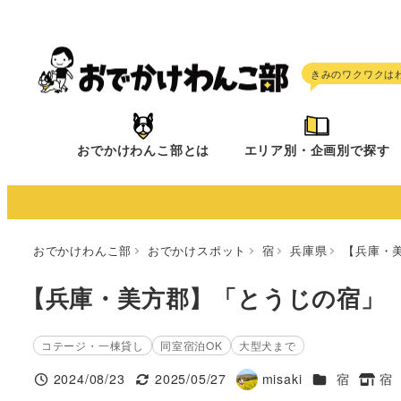
メ
イ
ン
コ
ン
テ
おでかけわんこ部とは
エリア別・企画別で探す
ン
ツ
へ
移
おでかけわんこ部
おでかけスポット
宿
兵庫県
【兵庫・
動
【兵庫・美方郡】「とうじの宿」
コテージ・一棟貸し
同室宿泊OK
大型犬まで
施設ジャンル
2024/08/23
2025/05/27
misaki
宿
宿
投稿日
更新日
著
タグ