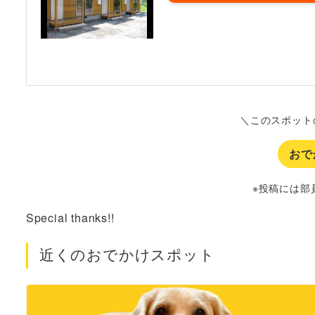
＼このスポット
おで
※投稿には部
Special thanks!!
近くのおでかけスポット