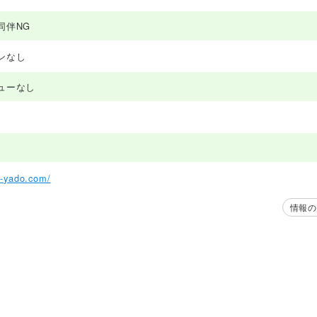
同伴NG
ンなし
ューなし
ji-yado.com/
情報の