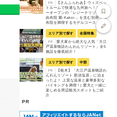
【さんふらわあ】ウィズペッ
PR
トルームで快適な九州旅へ！ニュ
ーオープンの「レジーナリゾート
由布院 圍-Kakoi-」を含む別府・由
布院を満喫するモデルコース
エリア別で探す
全国特集
愛犬家から絶大な人気「大江
PR
戸温泉物語わんわんリゾート」全5
施設を徹底紹介！
エリア別で探す
中部
【栃木】「大江戸温泉物語わ
PR
んわんリゾート 那須塩原」に泊ま
ったよ！ 上質な温泉と豪華多彩な
バイキングを満喫！| 愛犬と一緒に
楽しめる周辺観光スポットもご紹
介
PR