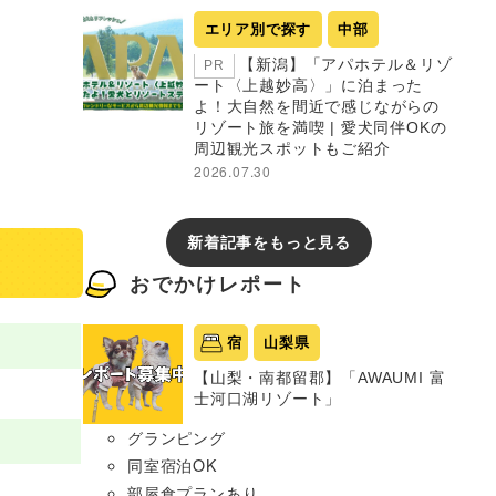
エリア別で探す
中部
【新潟】「アパホテル＆リゾ
PR
ート〈上越妙高〉」に泊まった
よ！大自然を間近で感じながらの
リゾート旅を満喫 | 愛犬同伴OKの
周辺観光スポットもご紹介
2026.07.30
新着記事をもっと見る
おでかけレポート
宿
山梨県
【山梨・南都留郡】「AWAUMI 富
士河口湖リゾート」
グランピング
同室宿泊OK
部屋食プランあり