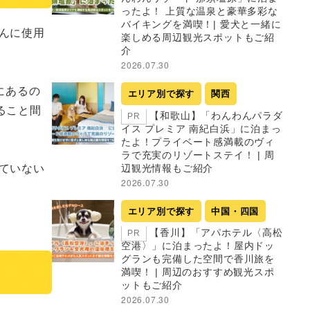
ったよ！ 上質な温泉と豪華多彩な
バイキングを満喫！| 愛犬と一緒に
んに使用
楽しめる周辺観光スポットもご紹
介
2026.07.30
にあるの
エリア別で探す
関西
ること間
【和歌山】「わんわんパラダ
PR
イス プレミア 南紀白浜」に泊まっ
たよ！プライベート感満載のヴィ
ラで充実のリゾートステイ！ | 周
ていない
辺観光情報もご紹介
2026.07.30
エリア別で探す
中国・四国
【香川】「アパホテル〈高松
PR
空港〉」に泊まったよ！屋内ドッ
グランも完備した空間で香川旅を
満喫！ | 周辺のおすすめ観光スポ
ットもご紹介
2026.07.30