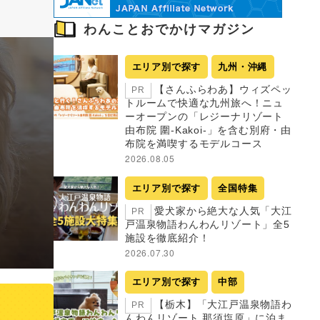
わんことおでかけマガジン
エリア別で探す
九州・沖縄
【さんふらわあ】ウィズペッ
PR
トルームで快適な九州旅へ！ニュ
ーオープンの「レジーナリゾート
由布院 圍-Kakoi-」を含む別府・由
布院を満喫するモデルコース
2026.08.05
エリア別で探す
全国特集
愛犬家から絶大な人気「大江
PR
戸温泉物語わんわんリゾート」全5
施設を徹底紹介！
2026.07.30
エリア別で探す
中部
【栃木】「大江戸温泉物語わ
PR
んわんリゾート 那須塩原」に泊ま