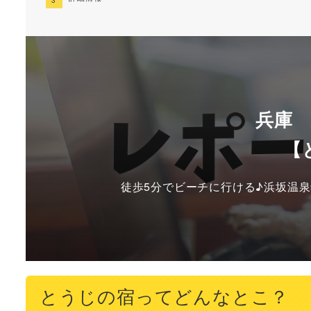
兵庫
【
徒歩5分でビーチに行ける♪浜坂温
とうじの宿ってどんなとこ？