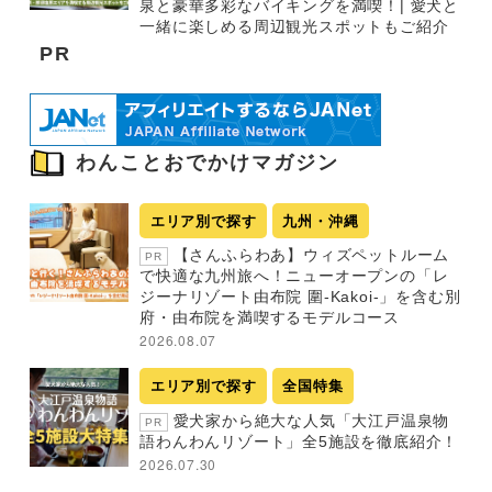
泉と豪華多彩なバイキングを満喫！| 愛犬と
一緒に楽しめる周辺観光スポットもご紹介
PR
わんことおでかけマガジン
エリア別で探す
九州・沖縄
【さんふらわあ】ウィズペットルーム
PR
で快適な九州旅へ！ニューオープンの「レ
ジーナリゾート由布院 圍-Kakoi-」を含む別
府・由布院を満喫するモデルコース
2026.08.07
エリア別で探す
全国特集
愛犬家から絶大な人気「大江戸温泉物
PR
語わんわんリゾート」全5施設を徹底紹介！
2026.07.30