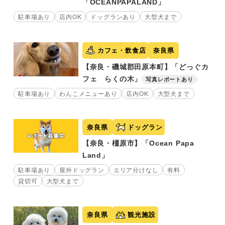
「OCEANPAPALAND」
駐車場あり
店内OK
ドッグランあり
大型犬まで
カフェ・飲食店
奈良県
【奈良・磯城郡田原本町】「どっぐカ
フェ らくの木」
写真レポートあり
駐車場あり
わんこメニューあり
店内OK
大型犬まで
奈良県
ドッグラン
【奈良・橿原市】「Ocean Papa
Land」
駐車場あり
屋外ドッグラン
エリア分けなし
有料
貸切可
大型犬まで
奈良県
観光施設