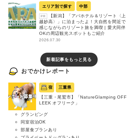
エリア別で探す
中部
【新潟】「アパホテル＆リゾート〈上
PR
越妙高〉」に泊まったよ！大自然を間近で
感じながらのリゾート旅を満喫 | 愛犬同伴
OKの周辺観光スポットもご紹介
2026.07.30
新着記事をもっと見る
おでかけレポート
宿
三重県
【三重・尾鷲市】「NatureGlamping OFF
LEEK オフリーク」
グランピング
同室宿泊OK
部屋食プランあり
プライベートドッグランあり