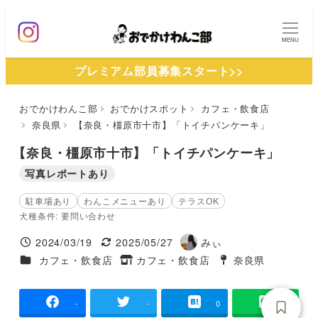
メ
イ
MENU
ン
プレミアム部員募集スタート>>
コ
ン
おでかけわんこ部
おでかけスポット
カフェ・飲食店
テ
奈良県
【奈良・橿原市十市】「トイチパンケーキ」
ン
ツ
【奈良・橿原市十市】「トイチパンケーキ」
へ
写真レポートあり
移
駐車場あり
わんこメニューあり
テラスOK
動
犬種条件: 要問い合わせ
2024/03/19
2025/05/27
みぃ
投稿日
更新日
著
施設ジャンル
カフェ・飲食店
カフェ・飲食店
奈良県
タグ
者
タグ
-
-
0