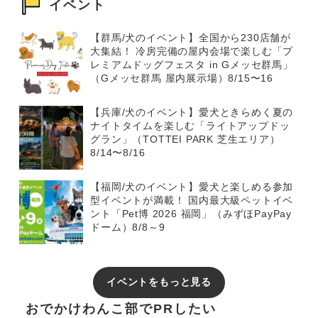
イベント
【群馬/犬のイベント】全国から230店舗が
大集結！ 冷房完備の屋内会場で楽しむ「プ
レミアムドッグフェスタ in Gメッセ群馬」
（Gメッセ群馬 屋内展示場）8/15〜16
【兵庫/犬のイベント】愛犬ときらめく夏の
ナイトタイムを楽しむ「ライトアップドッ
グラン」（TOTTEI PARK 芝生エリア）
8/14〜8/16
【福岡/犬のイベント】愛犬と楽しめる参加
型イベントが満載！ 国内最大級ペットイベ
ント「Pet博 2026 福岡」（みずほPayPay
ドーム）8/8～9
イベントをもっと見る
おでかけわんこ部でPRしたい