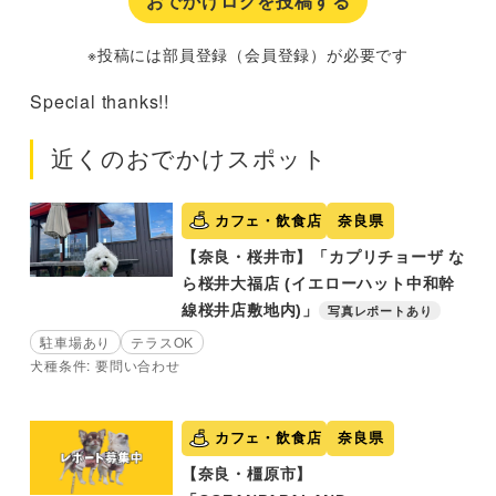
おでかけログを投稿する
※投稿には部員登録（会員登録）が必要です
Special thanks!!
近くのおでかけスポット
カフェ・飲食店
奈良県
【奈良・桜井市】「カプリチョーザ な
ら桜井大福店 (イエローハット中和幹
線桜井店敷地内)」
写真レポートあり
駐車場あり
テラスOK
犬種条件: 要問い合わせ
カフェ・飲食店
奈良県
【奈良・橿原市】