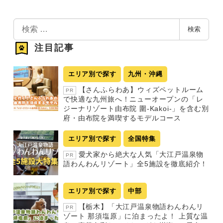
検
検索
索
注目記事
エリア別で探す
九州・沖縄
【さんふらわあ】ウィズペットルーム
PR
で快適な九州旅へ！ニューオープンの「レ
ジーナリゾート由布院 圍-Kakoi-」を含む別
府・由布院を満喫するモデルコース
エリア別で探す
全国特集
愛犬家から絶大な人気「大江戸温泉物
PR
語わんわんリゾート」全5施設を徹底紹介！
エリア別で探す
中部
【栃木】「大江戸温泉物語わんわんリ
PR
ゾート 那須塩原」に泊まったよ！ 上質な温