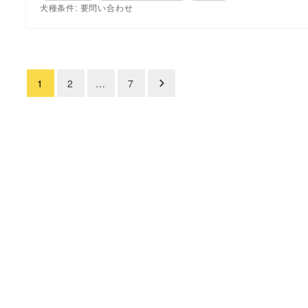
犬種条件: 要問い合わせ
1
2
…
7
投
稿
の
ペ
ー
ジ
送
り