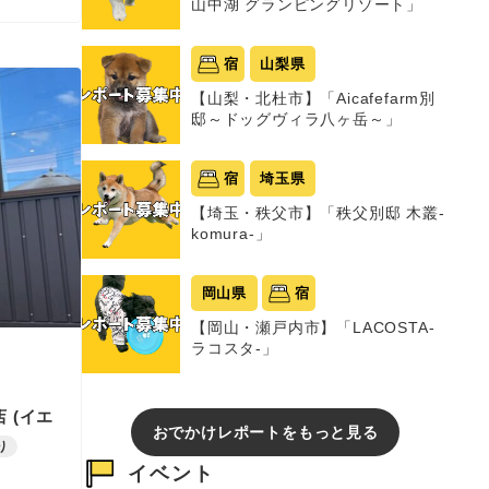
山中湖 グランピングリゾート」
宿
山梨県
【山梨・北杜市】「Aicafefarm別
邸～ドッグヴィラ八ヶ岳～」
宿
埼玉県
【埼玉・秩父市】「秩父別邸 木叢-
komura-」
岡山県
宿
【岡山・瀬戸内市】「LACOSTA-
ラコスタ-」
 (イエ
おでかけレポートをもっと見る
り
イベント