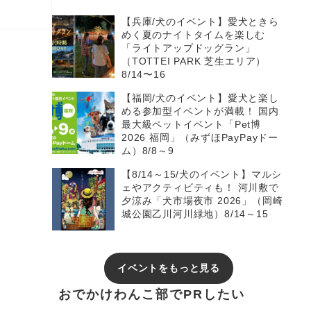
【兵庫/犬のイベント】愛犬ときら
めく夏のナイトタイムを楽しむ
「ライトアップドッグラン」
（TOTTEI PARK 芝生エリア）
8/14〜16
【福岡/犬のイベント】愛犬と楽し
める参加型イベントが満載！ 国内
最大級ペットイベント「Pet博
2026 福岡」（みずほPayPayドー
ム）8/8～9
【8/14～15/犬のイベント】マルシ
ェやアクティビティも！ 河川敷で
夕涼み「犬市場夜市 2026」（岡崎
城公園乙川河川緑地）8/14～15
イベントをもっと見る
おでかけわんこ部でPRしたい