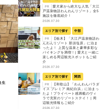
愛犬家から絶大な人気「大江
PR
戸温泉物語わんわんリゾート」全5
施設を徹底紹介！
2026.07.30
エリア別で探す
中部
【栃木】「大江戸温泉物語わ
PR
んわんリゾート 那須塩原」に泊ま
ったよ！ 上質な温泉と豪華多彩な
バイキングを満喫！| 愛犬と一緒に
楽しめる周辺観光スポットもご紹
介
2026.07.30
エリア別で探す
関西
良生
【和歌山】「わんわんパラダ
PR
イス プレミア 南紀白浜」に泊まっ
たよ！プライベート感満載のヴィ
ラで充実のリゾートステイ！ | 周
辺観光情報もご紹介
2026.07.30