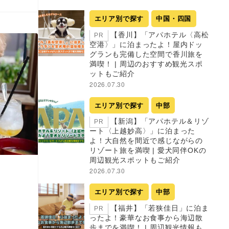
エリア別で探す
中国・四国
【香川】「アパホテル〈高松
PR
空港〉」に泊まったよ！屋内ドッ
グランも完備した空間で香川旅を
満喫！ | 周辺のおすすめ観光スポ
ットもご紹介
2026.07.30
エリア別で探す
中部
【新潟】「アパホテル＆リゾ
PR
ート〈上越妙高〉」に泊まった
よ！大自然を間近で感じながらの
リゾート旅を満喫 | 愛犬同伴OKの
周辺観光スポットもご紹介
2026.07.30
エリア別で探す
中部
【福井】「若狭佳日」に泊ま
PR
ったよ！豪華なお食事から海辺散
歩までを満喫！ | 周辺観光情報も