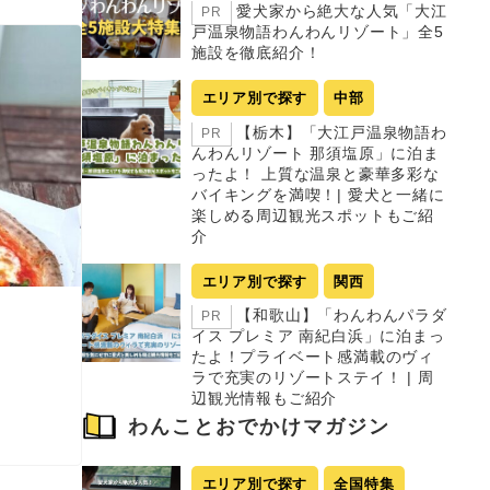
愛犬家から絶大な人気「大江
PR
戸温泉物語わんわんリゾート」全5
施設を徹底紹介！
エリア別で探す
中部
【栃木】「大江戸温泉物語わ
PR
んわんリゾート 那須塩原」に泊ま
ったよ！ 上質な温泉と豪華多彩な
バイキングを満喫！| 愛犬と一緒に
楽しめる周辺観光スポットもご紹
介
エリア別で探す
関西
【和歌山】「わんわんパラダ
PR
イス プレミア 南紀白浜」に泊まっ
たよ！プライベート感満載のヴィ
ラで充実のリゾートステイ！ | 周
辺観光情報もご紹介
わんことおでかけマガジン
エリア別で探す
全国特集