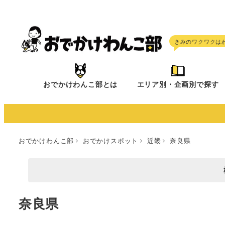
メ
イ
ン
コ
ン
テ
おでかけわんこ部とは
エリア別・企画別で探す
ン
ツ
へ
移
おでかけわんこ部
おでかけスポット
近畿
奈良県
動
奈良県