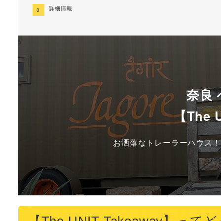
詳細情報
奈良
【The U
お洒落なトレーラーハウス！
【The UNIT Takeaway】っ