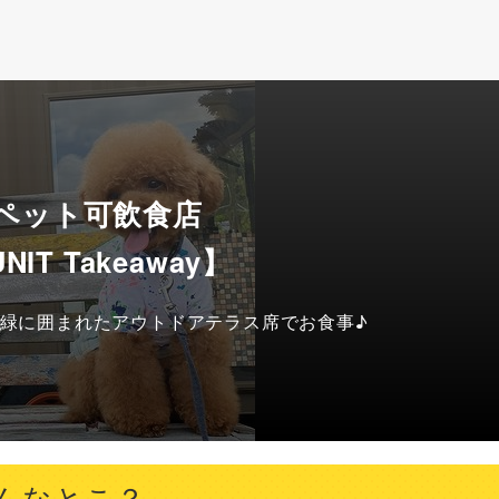
 ペット可飲食店
NIT Takeaway】
緑に囲まれたアウトドアテラス席でお食事♪
てどんなとこ？