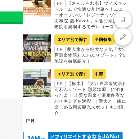
【さんふらわあ】ウィズペッ
PR
トルームで快適な九州旅へ！ニュ
ーオープンの「レジーナリゾート
由布院 圍-Kakoi-」を含む別府・由
布院を満喫するモデルコース
エリア別で探す
全国特集
愛犬家から絶大な人気「大江
PR
戸温泉物語わんわんリゾート」全5
施設を徹底紹介！
エリア別で探す
中部
【栃木】「大江戸温泉物語わ
PR
んわんリゾート 那須塩原」に泊ま
ったよ！ 上質な温泉と豪華多彩な
バイキングを満喫！| 愛犬と一緒に
楽しめる周辺観光スポットもご紹
介
PR