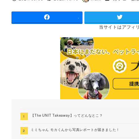
投稿日
更新日
著
者
-
当サイトは
アフィ
【The UNIT Takeaway】ってどんなとこ？
ミミちゃん モカくんから写真レポートが届きました！