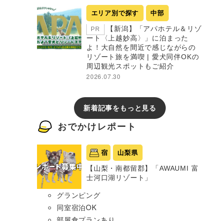
エリア別で探す
中部
【新潟】「アパホテル＆リゾ
PR
ート〈上越妙高〉」に泊まった
よ！大自然を間近で感じながらの
リゾート旅を満喫 | 愛犬同伴OKの
周辺観光スポットもご紹介
2026.07.30
新着記事をもっと見る
おでかけレポート
宿
山梨県
【山梨・南都留郡】「AWAUMI 富
士河口湖リゾート」
グランピング
同室宿泊OK
部屋食プランあり