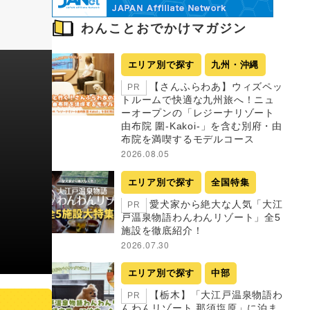
わんことおでかけマガジン
エリア別で探す
九州・沖縄
【さんふらわあ】ウィズペッ
PR
トルームで快適な九州旅へ！ニュ
ーオープンの「レジーナリゾート
由布院 圍-Kakoi-」を含む別府・由
布院を満喫するモデルコース
2026.08.05
エリア別で探す
全国特集
愛犬家から絶大な人気「大江
PR
戸温泉物語わんわんリゾート」全5
施設を徹底紹介！
2026.07.30
エリア別で探す
中部
【栃木】「大江戸温泉物語わ
PR
んわんリゾート 那須塩原」に泊ま