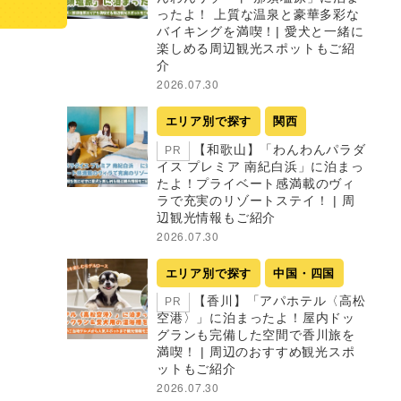
ったよ！ 上質な温泉と豪華多彩な
バイキングを満喫！| 愛犬と一緒に
楽しめる周辺観光スポットもご紹
介
2026.07.30
エリア別で探す
関西
【和歌山】「わんわんパラダ
PR
イス プレミア 南紀白浜」に泊まっ
たよ！プライベート感満載のヴィ
ラで充実のリゾートステイ！ | 周
辺観光情報もご紹介
2026.07.30
エリア別で探す
中国・四国
【香川】「アパホテル〈高松
PR
空港〉」に泊まったよ！屋内ドッ
グランも完備した空間で香川旅を
満喫！ | 周辺のおすすめ観光スポ
ットもご紹介
2026.07.30