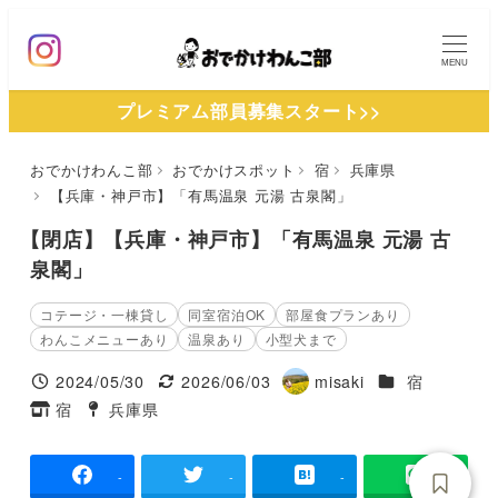
メ
イ
MENU
ン
プレミアム部員募集スタート>>
コ
ン
おでかけわんこ部
おでかけスポット
宿
兵庫県
テ
【兵庫・神戸市】「有馬温泉 元湯 古泉閣」
ン
ツ
【閉店】【兵庫・神戸市】「有馬温泉 元湯 古
へ
泉閣」
移
コテージ・一棟貸し
同室宿泊OK
部屋食プランあり
動
わんこメニューあり
温泉あり
小型犬まで
施設ジャンル
2024/05/30
2026/06/03
misaki
宿
投稿日
更新日
著
宿
兵庫県
タグ
タグ
者
-
-
-