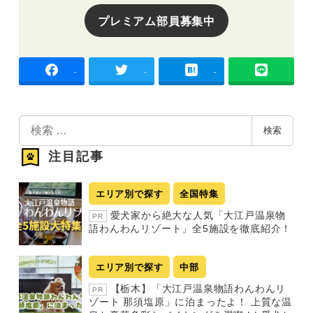
プレミアム部員募集中
-
-
-
検
検索
索
注目記事
エリア別で探す
全国特集
愛犬家から絶大な人気「大江戸温泉物
PR
語わんわんリゾート」全5施設を徹底紹介！
エリア別で探す
中部
【栃木】「大江戸温泉物語わんわんリ
PR
ゾート 那須塩原」に泊まったよ！ 上質な温