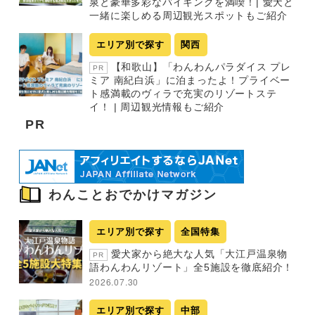
泉と豪華多彩なバイキングを満喫！| 愛犬と
一緒に楽しめる周辺観光スポットもご紹介
エリア別で探す
関西
【和歌山】「わんわんパラダイス プレ
PR
ミア 南紀白浜」に泊まったよ！プライベー
ト感満載のヴィラで充実のリゾートステ
イ！ | 周辺観光情報もご紹介
PR
わんことおでかけマガジン
エリア別で探す
全国特集
愛犬家から絶大な人気「大江戸温泉物
PR
語わんわんリゾート」全5施設を徹底紹介！
2026.07.30
エリア別で探す
中部