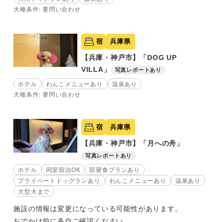
犬種条件: 要問い合わせ
宿
兵庫県
【兵庫・神戸市】「DOG UP
VILLA」
写真レポートあり
ホテル
わんこメニューあり
温泉あり
犬種条件: 要問い合わせ
宿
兵庫県
【兵庫・神戸市】「月への舟」
写真レポートあり
ホテル
同室宿泊OK
部屋食プランあり
プライベートドッグランあり
わんこメニューあり
温泉あり
大型犬まで
施設の情報は変更になっている可能性があります。
おでかけ前に各自ご確認ください。