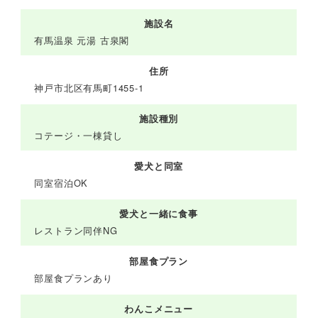
施設名
有馬温泉 元湯 古泉閣
住所
神戸市北区有馬町1455-1
施設種別
コテージ・一棟貸し
愛犬と同室
同室宿泊OK
愛犬と一緒に食事
レストラン同伴NG
部屋食プラン
部屋食プランあり
わんこメニュー