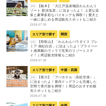
【栃木】「大江戸温泉物語わんわんリ
PR
ゾート 那須塩原」に泊まったよ！ 上質な温
泉と豪華多彩なバイキングを満喫！| 愛犬と
一緒に楽しめる周辺観光スポットもご紹介
2026.07.30
エリア別で探す
関西
【和歌山】「わんわんパラダイス プレ
PR
ミア 南紀白浜」に泊まったよ！プライベー
ト感満載のヴィラで充実のリゾートステ
イ！ | 周辺観光情報もご紹介
2026.07.30
エリア別で探す
中国・四国
【香川】「アパホテル〈高松空港〉」
PR
に泊まったよ！屋内ドッグランも完備した
空間で香川旅を満喫！ | 周辺のおすすめ観
光スポットもご紹介
2026.07.30
エリア別で探す
中部