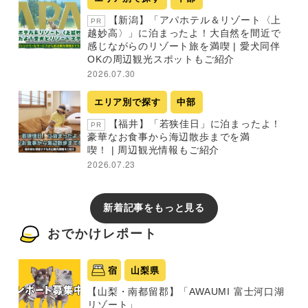
【新潟】「アパホテル＆リゾート〈上
PR
越妙高〉」に泊まったよ！大自然を間近で
感じながらのリゾート旅を満喫 | 愛犬同伴
OKの周辺観光スポットもご紹介
2026.07.30
エリア別で探す
中部
【福井】「若狭佳日」に泊まったよ！
PR
豪華なお食事から海辺散歩までを満
喫！ | 周辺観光情報もご紹介
2026.07.23
新着記事をもっと見る
おでかけレポート
宿
山梨県
【山梨・南都留郡】「AWAUMI 富士河口湖
リゾート」