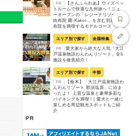
【さんふらわあ】ウィズペッ
PR
トルームで快適な九州旅へ！ニュ
ーオープンの「レジーナリゾート
由布院 圍-Kakoi-」を含む別府・由
布院を満喫するモデルコース
エリア別で探す
全国特集
愛犬家から絶大な人気「大江
PR
戸温泉物語わんわんリゾート」全5
施設を徹底紹介！
エリア別で探す
中部
【栃木】「大江戸温泉物語わ
PR
んわんリゾート 那須塩原」に泊ま
ったよ！ 上質な温泉と豪華多彩な
バイキングを満喫！| 愛犬と一緒に
楽しめる周辺観光スポットもご紹
介
PR