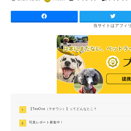
投稿日
著
タグ
者
-
当サイトは
アフィ
【TeoOne（テオワン）】ってどんなとこ？
写真レポート募集中！