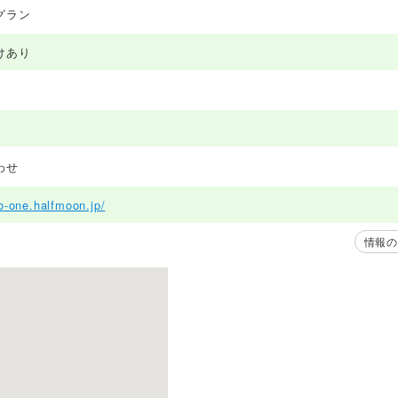
グラン
けあり
わせ
eo-one.halfmoon.jp/
情報の