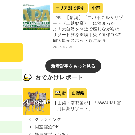
エリア別で探す
中部
【新潟】「アパホテル＆リゾ
PR
ート〈上越妙高〉」に泊まった
よ！大自然を間近で感じながらの
リゾート旅を満喫 | 愛犬同伴OKの
周辺観光スポットもご紹介
2026.07.30
新着記事をもっと見る
おでかけレポート
宿
山梨県
【山梨・南都留郡】「AWAUMI 富
士河口湖リゾート」
グランピング
同室宿泊OK
部屋食プランあり