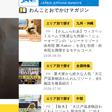
わんことおでかけマガジン
エリア別で探す
九州・沖縄
【さんふらわあ】ウィズペッ
PR
トルームで快適な九州旅へ！ニュ
ーオープンの「レジーナリゾート
由布院 圍-Kakoi-」を含む別府・由
布院を満喫するモデルコース
2026.08.05
エリア別で探す
全国特集
愛犬家から絶大な人気「大江
PR
戸温泉物語わんわんリゾート」全5
施設を徹底紹介！
2026.07.30
エリア別で探す
中部
【栃木】「大江戸温泉物語わ
PR
んわんリゾート 那須塩原」に泊ま