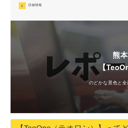
詳細情報
熊
【Teo
のどかな景色と全
【TeoOne（テオワン）】って