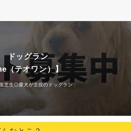
本 ドッグラン
One（テオワン）】
面芝生◎愛犬が主役のドッグラン
どんなとこ？