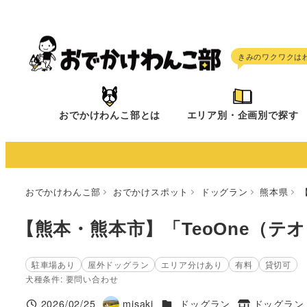
メ
イ
ン
コ
ン
テ
おでかけわんこ部とは
エリア別・企画別で探す
ン
ツ
へ
移
おでかけわんこ部
おでかけスポット
ドッグラン
熊本県
動
【熊本・熊本市】「TeoOne（テ
駐車場あり
屋外ドッグラン
エリア分けあり
有料
貸切可
犬種条件: 要問い合わせ
施設ジャンル
2026/02/25
misaki
ドッグラン
ドッグラン