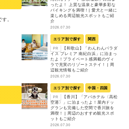
ったよ！ 上質な温泉と豪華多彩な
バイキングを満喫！| 愛犬と一緒に
楽しめる周辺観光スポットもご紹
す。

介
2026.07.30
エリア別で探す
関西
【和歌山】「わんわんパラダ
PR
イス プレミア 南紀白浜」に泊まっ
たよ！プライベート感満載のヴィ
ラで充実のリゾートステイ！ | 周
辺観光情報もご紹介
2026.07.30
エリア別で探す
中国・四国
【香川】「アパホテル〈高松
PR
空港〉」に泊まったよ！屋内ドッ
グランも完備した空間で香川旅を
満喫！ | 周辺のおすすめ観光スポ
ットもご紹介
2026.07.30