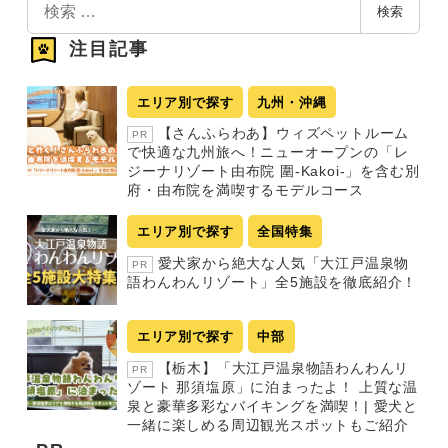
検
検索
索
注目記事
エリア別で探す
九州・沖縄
【さんふらわあ】ウィズペットルーム
PR
で快適な九州旅へ！ニューオープンの「レ
ジーナリゾート由布院 圍-Kakoi-」を含む別
府・由布院を満喫するモデルコース
エリア別で探す
全国特集
愛犬家から絶大な人気「大江戸温泉物
PR
語わんわんリゾート」全5施設を徹底紹介！
エリア別で探す
中部
【栃木】「大江戸温泉物語わんわんリ
PR
ゾート 那須塩原」に泊まったよ！ 上質な温
泉と豪華多彩なバイキングを満喫！| 愛犬と
一緒に楽しめる周辺観光スポットもご紹介