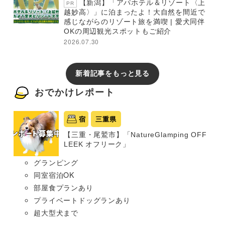
【新潟】「アパホテル＆リゾート〈上
PR
越妙高〉」に泊まったよ！大自然を間近で
感じながらのリゾート旅を満喫 | 愛犬同伴
OKの周辺観光スポットもご紹介
2026.07.30
新着記事をもっと見る
おでかけレポート
宿
三重県
【三重・尾鷲市】「NatureGlamping OFF
LEEK オフリーク」
グランピング
同室宿泊OK
部屋食プランあり
プライベートドッグランあり
超大型犬まで