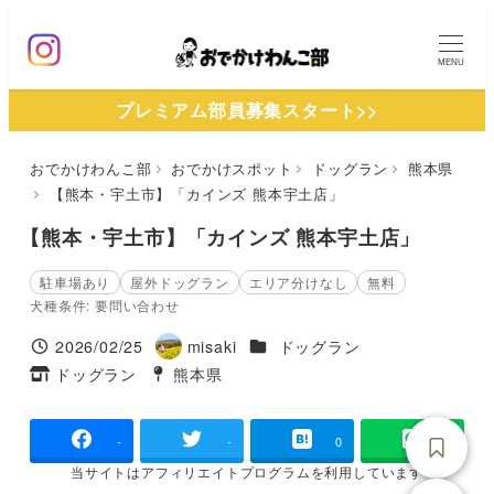
メ
イ
MENU
ン
プレミアム部員募集スタート>>
コ
ン
おでかけわんこ部
おでかけスポット
ドッグラン
熊本県
テ
【熊本・宇土市】「カインズ 熊本宇土店」
ン
ツ
【熊本・宇土市】「カインズ 熊本宇土店」
へ
駐車場あり
屋外ドッグラン
エリア分けなし
無料
移
犬種条件: 要問い合わせ
動
施設ジャンル
2026/02/25
misaki
ドッグラン
投稿日
著
ドッグラン
熊本県
タグ
タグ
者
-
-
0
当サイトは
アフィリエイトプログラムを
利用しています