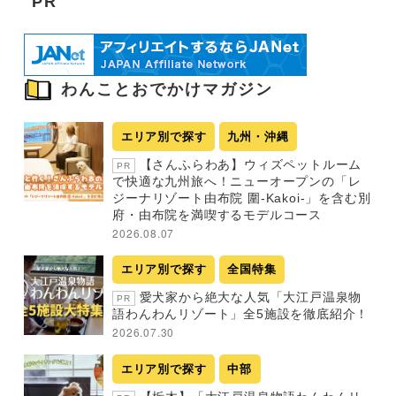
PR
わんことおでかけマガジン
エリア別で探す
九州・沖縄
【さんふらわあ】ウィズペットルーム
PR
で快適な九州旅へ！ニューオープンの「レ
ジーナリゾート由布院 圍-Kakoi-」を含む別
府・由布院を満喫するモデルコース
2026.08.07
エリア別で探す
全国特集
愛犬家から絶大な人気「大江戸温泉物
PR
語わんわんリゾート」全5施設を徹底紹介！
2026.07.30
エリア別で探す
中部