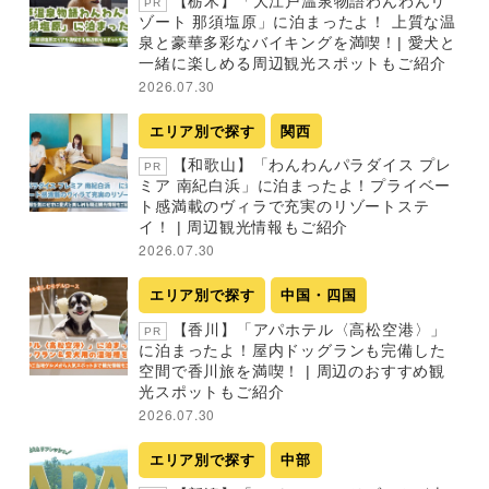
【栃木】「大江戸温泉物語わんわんリ
PR
ゾート 那須塩原」に泊まったよ！ 上質な温
泉と豪華多彩なバイキングを満喫！| 愛犬と
一緒に楽しめる周辺観光スポットもご紹介
2026.07.30
エリア別で探す
関西
【和歌山】「わんわんパラダイス プレ
PR
ミア 南紀白浜」に泊まったよ！プライベー
ト感満載のヴィラで充実のリゾートステ
イ！ | 周辺観光情報もご紹介
2026.07.30
エリア別で探す
中国・四国
【香川】「アパホテル〈高松空港〉」
PR
に泊まったよ！屋内ドッグランも完備した
空間で香川旅を満喫！ | 周辺のおすすめ観
光スポットもご紹介
2026.07.30
エリア別で探す
中部