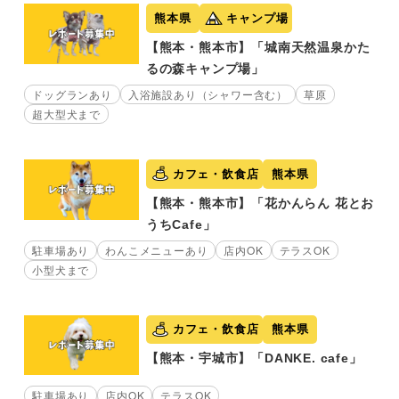
熊本県
キャンプ場
【熊本・熊本市】「城南天然温泉かた
るの森キャンプ場」
ドッグランあり
入浴施設あり（シャワー含む）
草原
超大型犬まで
カフェ・飲食店
熊本県
【熊本・熊本市】「花かんらん 花とお
うちCafe」
駐車場あり
わんこメニューあり
店内OK
テラスOK
小型犬まで
カフェ・飲食店
熊本県
【熊本・宇城市】「DANKE. cafe」
駐車場あり
店内OK
テラスOK