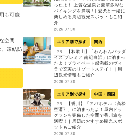
ったよ！ 上質な温泉と豪華多彩な
バイキングを満喫！| 愛犬と一緒に
用も可能
楽しめる周辺観光スポットもご紹
介
2026.07.30
な空間
エリア別で探す
関西
は、凍結防
【和歌山】「わんわんパラダ
PR
イス プレミア 南紀白浜」に泊まっ
たよ！プライベート感満載のヴィ
ラで充実のリゾートステイ！ | 周
辺観光情報もご紹介
2026.07.30
エリア別で探す
中国・四国
【香川】「アパホテル〈高松
PR
空港〉」に泊まったよ！屋内ドッ
グランも完備した空間で香川旅を
満喫！ | 周辺のおすすめ観光スポ
ットもご紹介
2026.07.30