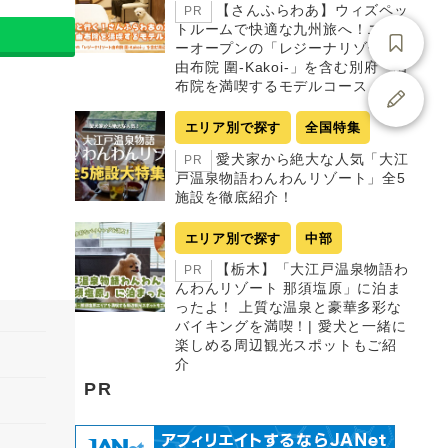
【さんふらわあ】ウィズペッ
PR
トルームで快適な九州旅へ！ニュ
ーオープンの「レジーナリゾート
由布院 圍-Kakoi-」を含む別府・由
布院を満喫するモデルコース
エリア別で探す
全国特集
愛犬家から絶大な人気「大江
PR
戸温泉物語わんわんリゾート」全5
施設を徹底紹介！
エリア別で探す
中部
【栃木】「大江戸温泉物語わ
PR
んわんリゾート 那須塩原」に泊ま
ったよ！ 上質な温泉と豪華多彩な
バイキングを満喫！| 愛犬と一緒に
楽しめる周辺観光スポットもご紹
介
PR