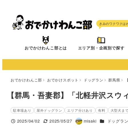
メ
イ
ン
コ
ン
テ
おでかけわんこ部とは
エリア別・企画別で探す
ン
ツ
へ
移
おでかけわんこ部
おでかけスポット
ドッグラン
群馬県
動
【群馬・吾妻郡】「北軽井沢スウ
駐車場あり
屋外ドッグラン
エリア分けあり
有料
大型犬ま
施設ジャンル
2025/04/02
2025/05/27
misaki
ドッグラ
投稿日
更新日
著