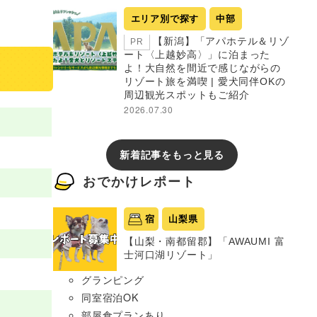
エリア別で探す
中部
【新潟】「アパホテル＆リゾ
PR
ート〈上越妙高〉」に泊まった
よ！大自然を間近で感じながらの
リゾート旅を満喫 | 愛犬同伴OKの
周辺観光スポットもご紹介
2026.07.30
新着記事をもっと見る
おでかけレポート
宿
山梨県
【山梨・南都留郡】「AWAUMI 富
士河口湖リゾート」
グランピング
同室宿泊OK
部屋食プランあり