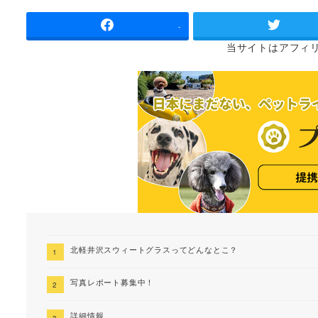
者
-
当サイトは
アフィ
北軽井沢スウィートグラスってどんなとこ？
写真レポート募集中！
詳細情報