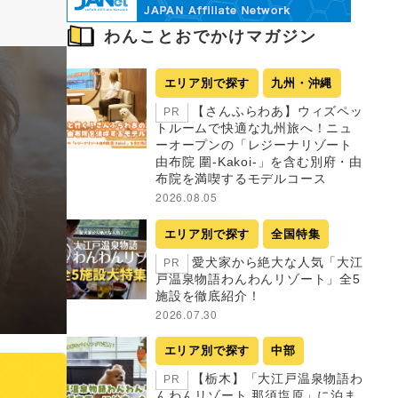
わんことおでかけマガジン
エリア別で探す
九州・沖縄
【さんふらわあ】ウィズペッ
PR
トルームで快適な九州旅へ！ニュ
ーオープンの「レジーナリゾート
由布院 圍-Kakoi-」を含む別府・由
布院を満喫するモデルコース
2026.08.05
エリア別で探す
全国特集
愛犬家から絶大な人気「大江
PR
戸温泉物語わんわんリゾート」全5
施設を徹底紹介！
2026.07.30
エリア別で探す
中部
【栃木】「大江戸温泉物語わ
PR
んわんリゾート 那須塩原」に泊ま