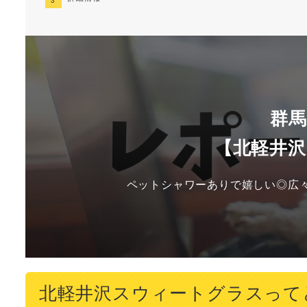
群
【北軽井
ペットシャワーありで嬉しい◎広
北軽井沢スウィートグラスって