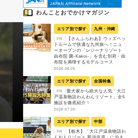
わんことおでかけマガジン
エリア別で探す
九州・沖縄
【さんふらわあ】ウィズペッ
PR
トルームで快適な九州旅へ！ニュ
ーオープンの「レジーナリゾート
由布院 圍-Kakoi-」を含む別府・由
布院を満喫するモデルコース
2026.08.05
エリア別で探す
全国特集
愛犬家から絶大な人気「大江
PR
戸温泉物語わんわんリゾート」全5
施設を徹底紹介！
2026.07.30
エリア別で探す
中部
【栃木】「大江戸温泉物語わ
PR
んわんリゾート 那須塩原」に泊ま