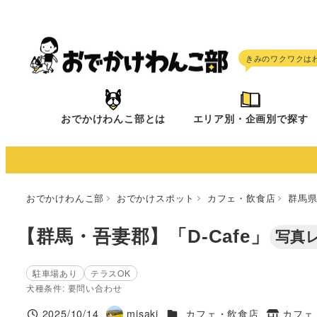
メ
イ
ン
コ
ン
テ
おでかけわんこ部とは
エリア別・企画別で探す
ン
ツ
へ
移
おでかけわんこ部
おでかけスポット
カフェ・飲食店
群馬
動
【群馬・吾妻郡】「D-Cafe」
写真
駐車場あり
テラスOK
犬種条件: 要問い合わせ
施設ジャンル
2025/10/14
misaki
カフェ・飲食店
カフェ