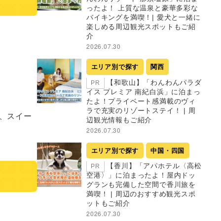
ったよ！ 上質な温泉と豪華多彩な
バイキングを満喫！| 愛犬と一緒に
楽しめる周辺観光スポットもご紹
介
2026.07.30
エリア別で探す
関西
【和歌山】「わんわんパラダ
PR
イス プレミア 南紀白浜」に泊まっ
たよ！プライベート感満載のヴィ
ラで充実のリゾートステイ！ | 周
、スイー
辺観光情報もご紹介
2026.07.30
エリア別で探す
中国・四国
【香川】「アパホテル〈高松
PR
空港〉」に泊まったよ！屋内ドッ
グランも完備した空間で香川旅を
満喫！ | 周辺のおすすめ観光スポ
ットもご紹介
2026.07.30