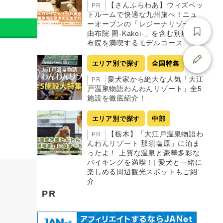
【さんふらわあ】ウィズペッ
PR
トルームで快適な九州旅へ！ニュ
ーオープンの「レジーナリゾート
由布院 圍-Kakoi-」を含む別府・由
布院を満喫するモデルコース
エリア別で探す
全国特集
愛犬家から絶大な人気「大江
PR
戸温泉物語わんわんリゾート」全5
施設を徹底紹介！
エリア別で探す
中部
【栃木】「大江戸温泉物語わ
PR
んわんリゾート 那須塩原」に泊ま
ったよ！ 上質な温泉と豪華多彩な
バイキングを満喫！| 愛犬と一緒に
楽しめる周辺観光スポットもご紹
介
PR