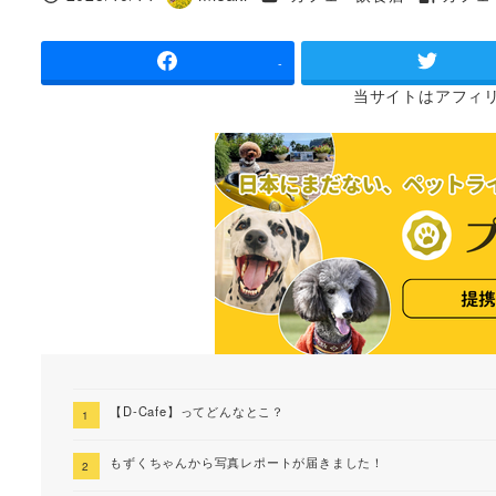
投稿日
著
タグ
者
-
当サイトは
アフィ
【D-Cafe】ってどんなとこ？
もずくちゃんから写真レポートが届きました！