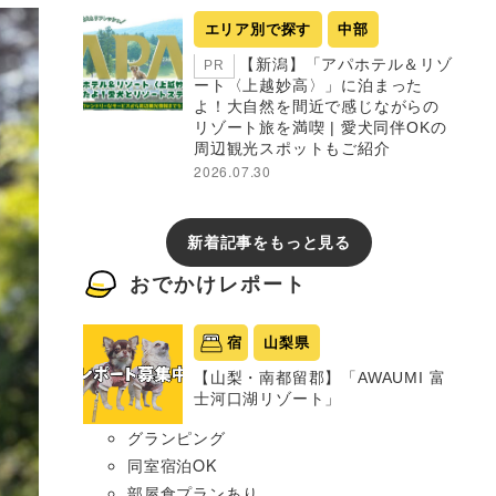
エリア別で探す
中部
【新潟】「アパホテル＆リゾ
PR
ート〈上越妙高〉」に泊まった
よ！大自然を間近で感じながらの
リゾート旅を満喫 | 愛犬同伴OKの
周辺観光スポットもご紹介
2026.07.30
新着記事をもっと見る
おでかけレポート
宿
山梨県
【山梨・南都留郡】「AWAUMI 富
士河口湖リゾート」
グランピング
同室宿泊OK
部屋食プランあり