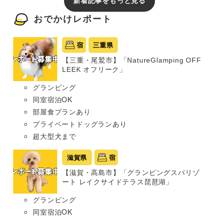
新着記事をもっと見る
おでかけレポート
宿
三重県
【三重・尾鷲市】「NatureGlamping OFF
LEEK オフリーク」
グランピング
同室宿泊OK
部屋食プランあり
プライベートドッグランあり
超大型犬まで
滋賀県
宿
【滋賀・高島市】「グランピングスパリゾ
ート レイクサイドテラス琵琶湖」
グランピング
同室宿泊OK