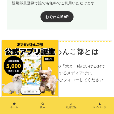
新規部員登録で誰でも無料でご利用いただけます
おでわんMAP
おでかけわんこ部とは
おでかけわんこ部は、全国の「犬と一緒にいけるおで
かけ施設情報」を発信するメディアです。
SNSでも情報を発信中！ぜひフォローしてください
ね。
×
ホーム
検索
部員登録
マイページ