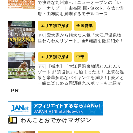
で快適な九州旅へ！ニューオープンの「レ
ジーナリゾート由布院 圍-Kakoi-」を含む別
府・由布院を満喫するモデルコース
エリア別で探す
全国特集
愛犬家から絶大な人気「大江戸温泉物
PR
語わんわんリゾート」全5施設を徹底紹介！
エリア別で探す
中部
【栃木】「大江戸温泉物語わんわんリ
PR
ゾート 那須塩原」に泊まったよ！ 上質な温
泉と豪華多彩なバイキングを満喫！| 愛犬と
一緒に楽しめる周辺観光スポットもご紹介
PR
わんことおでかけマガジン