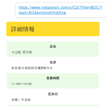
https://www.instagram.com/p/C2j7VbvvB2C/?
igsh=NjQ4cm0xejVrd3Uw
詳細情報
店名
そば処 背乃美
住所
奈良県大和高田市磯野町8-8
営業時間
11:00〜15:00
定休日
木曜／不定休