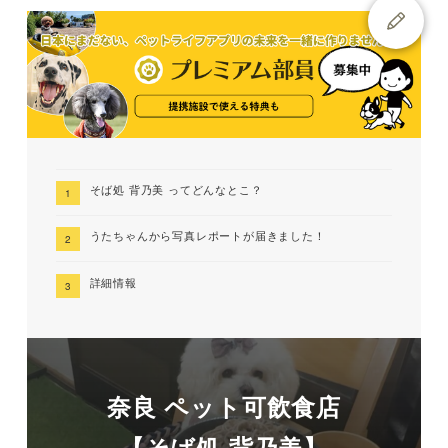
そば処 背乃美 ってどんなとこ？
うたちゃんから写真レポートが届きました！
詳細情報
奈良 ペット可飲食店
【そば処 背乃美】