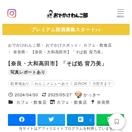
メ
イ
MENU
ン
プレミアム部員募集スタート>>
コ
ン
おでかけわんこ部
おでかけスポット
カフェ・飲食店
テ
奈良県
【奈良・大和高田市】「そば処 背乃美」
ン
ツ
【奈良・大和高田市】「そば処 背乃美」
へ
写真レポートあり
移
駐車場あり
わんこメニューあり
店内OK
大型犬まで
動
2024/04/30
2025/05/27
かっきー
投稿日
更新日
著
施設ジャンル
カフェ・飲食店
カフェ・飲食店
奈良県
タグ
者
タグ
-
-
0
当サイトは
アフィリエイトプログラムを
利用しています