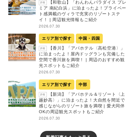
【和歌山】「わんわんパラダイス プレ
PR
ミア 南紀白浜」に泊まったよ！プライベー
ト感満載のヴィラで充実のリゾートステ
イ！ | 周辺観光情報もご紹介
2026.07.30
エリア別で探す
中国・四国
【香川】「アパホテル〈高松空港〉」
PR
に泊まったよ！屋内ドッグランも完備した
空間で香川旅を満喫！ | 周辺のおすすめ観
光スポットもご紹介
2026.07.30
エリア別で探す
中部
【新潟】「アパホテル＆リゾート〈上
PR
越妙高〉」に泊まったよ！大自然を間近で
感じながらのリゾート旅を満喫 | 愛犬同伴
OKの周辺観光スポットもご紹介
2026.07.30