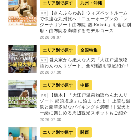
エリア別で探す
九州・沖縄
【さんふらわあ】ウィズペットルーム
PR
で快適な九州旅へ！ニューオープンの「レ
ジーナリゾート由布院 圍-Kakoi-」を含む別
府・由布院を満喫するモデルコース
2026.08.07
エリア別で探す
全国特集
愛犬家から絶大な人気「大江戸温泉物
PR
語わんわんリゾート」全5施設を徹底紹介！
2026.07.30
エリア別で探す
中部
【栃木】「大江戸温泉物語わんわんリ
PR
ゾート 那須塩原」に泊まったよ！ 上質な温
泉と豪華多彩なバイキングを満喫！| 愛犬と
一緒に楽しめる周辺観光スポットもご紹介
2026.07.30
エリア別で探す
関西