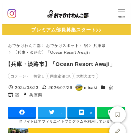
メ
イ
MENU
ン
プレミアム部員募集スタート>>
コ
ン
おでかけわんこ部
おでかけスポット
宿
兵庫県
テ
【兵庫・淡路市】「Ocean Resort Awaji」
ン
ツ
【兵庫・淡路市】「Ocean Resort Awaji」
へ
コテージ・一棟貸し
同室宿泊OK
大型犬まで
移
施設ジャンル
2024/08/23
2026/07/29
misaki
宿
動
投稿日
更新日
著
宿
兵庫県
タグ
タグ
者
-
-
0
当サイトは
アフィリエイトプログラムを
利用しています