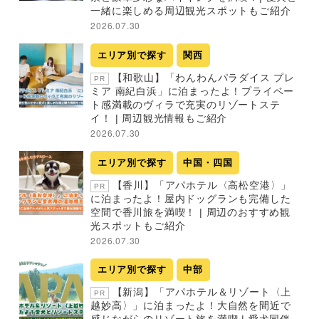
一緒に楽しめる周辺観光スポットもご紹介
2026.07.30
エリア別で探す
関西
【和歌山】「わんわんパラダイス プレ
PR
ミア 南紀白浜」に泊まったよ！プライベー
ト感満載のヴィラで充実のリゾートステ
イ！ | 周辺観光情報もご紹介
2026.07.30
エリア別で探す
中国・四国
【香川】「アパホテル〈高松空港〉」
PR
に泊まったよ！屋内ドッグランも完備した
空間で香川旅を満喫！ | 周辺のおすすめ観
光スポットもご紹介
2026.07.30
エリア別で探す
中部
【新潟】「アパホテル＆リゾート〈上
PR
越妙高〉」に泊まったよ！大自然を間近で