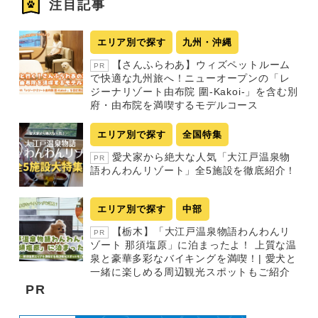
注目記事
エリア別で探す
九州・沖縄
【さんふらわあ】ウィズペットルーム
PR
で快適な九州旅へ！ニューオープンの「レ
ジーナリゾート由布院 圍-Kakoi-」を含む別
府・由布院を満喫するモデルコース
エリア別で探す
全国特集
愛犬家から絶大な人気「大江戸温泉物
PR
語わんわんリゾート」全5施設を徹底紹介！
エリア別で探す
中部
【栃木】「大江戸温泉物語わんわんリ
PR
ゾート 那須塩原」に泊まったよ！ 上質な温
泉と豪華多彩なバイキングを満喫！| 愛犬と
一緒に楽しめる周辺観光スポットもご紹介
PR