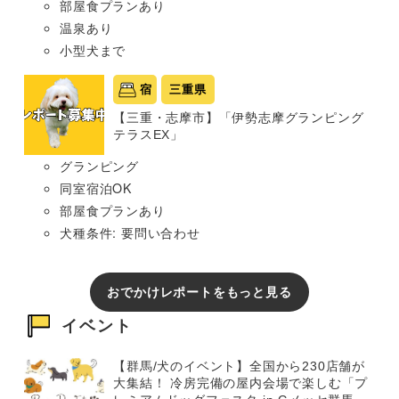
部屋食プランあり
温泉あり
小型犬まで
宿
三重県
【三重・志摩市】「伊勢志摩グランピング
テラスEX」
グランピング
同室宿泊OK
部屋食プランあり
犬種条件: 要問い合わせ
おでかけレポートをもっと見る
イベント
【群馬/犬のイベント】全国から230店舗が
大集結！ 冷房完備の屋内会場で楽しむ「プ