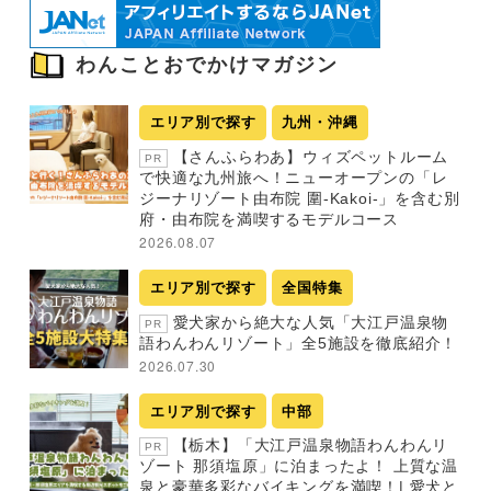
わんことおでかけマガジン
エリア別で探す
九州・沖縄
【さんふらわあ】ウィズペットルーム
PR
で快適な九州旅へ！ニューオープンの「レ
ジーナリゾート由布院 圍-Kakoi-」を含む別
府・由布院を満喫するモデルコース
2026.08.07
エリア別で探す
全国特集
愛犬家から絶大な人気「大江戸温泉物
PR
語わんわんリゾート」全5施設を徹底紹介！
2026.07.30
エリア別で探す
中部
【栃木】「大江戸温泉物語わんわんリ
PR
ゾート 那須塩原」に泊まったよ！ 上質な温
泉と豪華多彩なバイキングを満喫！| 愛犬と