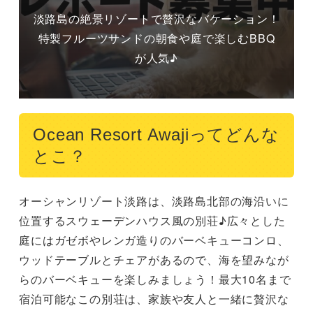
淡路島の絶景リゾートで贅沢なバケーション！
特製フルーツサンドの朝食や庭で楽しむBBQ
が人気♪
Ocean Resort Awajiってどんな
とこ？
オーシャンリゾート淡路は、淡路島北部の海沿いに
位置するスウェーデンハウス風の別荘♪広々とした
庭にはガゼボやレンガ造りのバーベキューコンロ、
ウッドテーブルとチェアがあるので、海を望みなが
らのバーベキューを楽しみましょう！最大10名まで
宿泊可能なこの別荘は、家族や友人と一緒に贅沢な